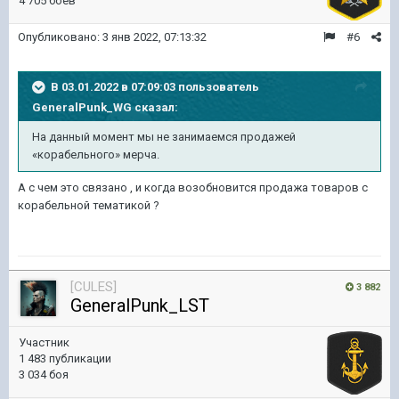
4 705 боёв
Опубликовано:
3 янв 2022, 07:13:32
#6
В 03.01.2022 в 07:09:03 пользователь
GeneralPunk_WG
сказал:
На данный момент мы не занимаемся продажей
«корабельного» мерча.
А с чем это связано , и когда возобновится продажа товаров с
корабельной тематикой ?
[CULES]
3 882
GeneralPunk_LST
Участник
1 483 публикации
3 034 боя