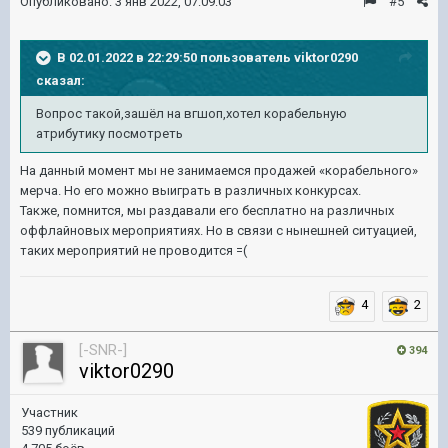
Опубликовано:
3 янв 2022, 07:09:03
#5
В 02.01.2022 в 22:29:50 пользователь
viktor0290
сказал:
Вопрос такой,зашёл на вгшоп,хотел кор
абельную
атрибутику посмотреть
На данный момент мы не занимаемся продажей «корабельного»
мерча. Но его можно выиграть в различных конкурсах.
Также, помнится, мы раздавали его бесплатно на различных
оффлайновых мероприятиях. Но в связи с нынешней ситуацией,
таких мероприятий не проводится =(
4
2
[-SNR-]
394
viktor0290
Участник
539 публикаций