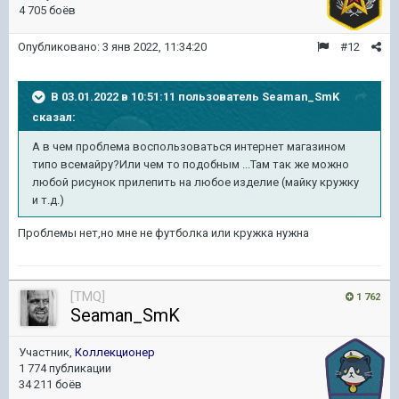
4 705 боёв
Опубликовано:
3 янв 2022, 11:34:20
#12
В 03.01.2022 в 10:51:11 пользователь
Seaman_SmK
сказал:
А в чем проблема воспользоваться интернет магазином
типо всемайру?Или чем то подобным ...Там так же можно
любой рисунок прилепить на любое изделие (майку кружку
и т.д.)
Проблемы нет,но мне не футболка или кружка нужна
[TMQ]
1 762
Seaman_SmK
Участник,
Коллекционер
1 774 публикации
34 211 боёв