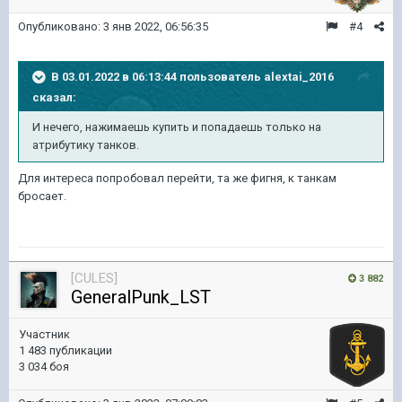
Опубликовано:
3 янв 2022, 06:56:35
#4
В 03.01.2022 в 06:13:44 пользователь
alextai_2016
сказал:
И нечего, нажимаешь купить и попадаешь только на
атрибутику танков.
Для интереса попробовал перейти, та же фигня, к танкам
бросает.
[CULES]
3 882
GeneralPunk_LST
Участник
1 483 публикации
3 034 боя