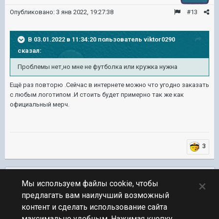
Опубликовано:
3 янв 2022, 19:27:38
#13
В 03.01.2022 в 11:34:20 пользователь
viktor0290
сказал:
Проблемы нет,но мне не футболка или кружка нужна
Ещё раз повторю .Сейчас в интернете можно что угодно заказать
с любым логотипом .И стоить будет примерно так же как
официальный мерч.
3
Подписчики
0
×
Мы используем файлы cookie, чтобы
предлагать вам наилучший возможный
ПЕРЕЙТИ К СПИСКУ ТЕМ
контент и сделать использование сайта
Обсуждение Мира Кораблей
максимально удобным. Нажимая кнопку