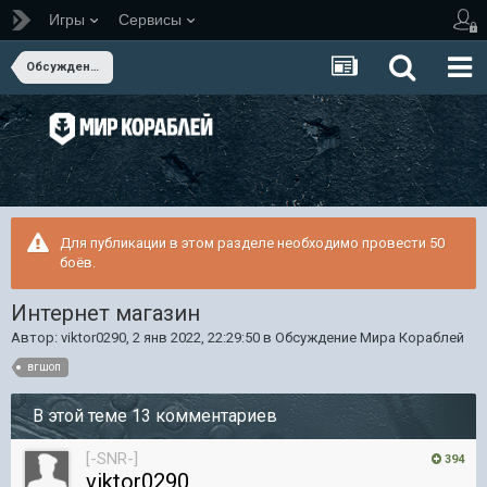
Игры
Сервисы
Обсуждение Мира Кораблей
Для публикации в этом разделе необходимо провести 50
боёв.
Интернет магазин
Автор:
viktor0290
,
2 янв 2022, 22:29:50
в
Обсуждение Мира Кораблей
вгшоп
В этой теме 13 комментариев
[-SNR-]
394
viktor0290