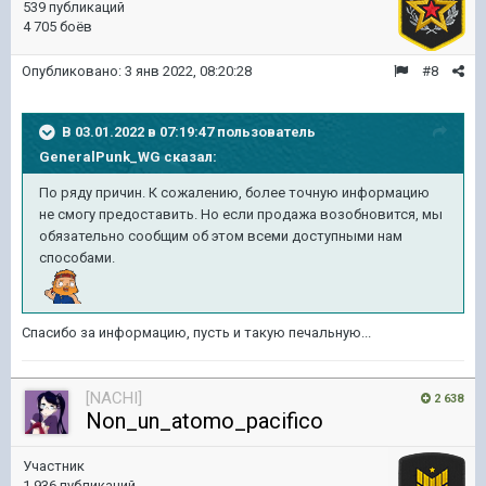
539 публикаций
4 705 боёв
Опубликовано:
3 янв 2022, 08:20:28
#8
В 03.01.2022 в 07:19:47 пользователь
GeneralPunk_WG
сказал:
По ряду причин. К сожалению, более точную информацию
не смогу предоставить. Но если продажа возобновится, мы
обязательно сообщим об этом всеми доступными нам
способами.
Спасибо за информацию, пусть и такую печальную...
[NACHI]
2 638
Non_un_atomo_pacifico
Участник
1 936 публикаций