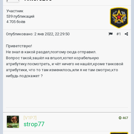
Участник
539 публикаций
4 705 боёв
Опубликовано:
2 янв 2022, 22:29:50
#1
Приветствую!
Не знал в какой раздел,поэтому сюда отправил.
Вопрос такой,зашёл на вгшоп,хотел корабельную
атрибутику посмотреть, и чёт ничего не нашёл,кроме танковой
атрибутики, что то там изменилось,или я не там смотрю,кто
нибудь подскажет ?
[V1P7]
467
strop77