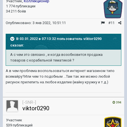
Участник,
Коллекционер
1 774 публикации
34 211 боёв
Опубликовано:
3 янв 2022, 10:51:11
#11
В 03.01.2022 в 07:13:32 пользователь
viktor0290
сказал:
А с чем это связано , и когда возобновится продажа
товаров с корабельной тематикой ?
А в чем проблема воспользоваться интернет магазином типо
всемайру?Или чем то подобным ...Там так же можно любой
рисунок прилепить на любое изделие (майку кружку и т.д.)
[-SNR-]
394
viktor0290
Участник
539 публикаций