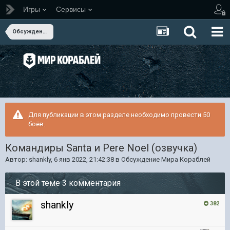
Игры
Сервисы
Обсуждение Мира Кораблей
Для публикации в этом разделе необходимо провести 50
боёв.
Командиры Santa и Pere Noel (озвучка)
Автор:
shankly
,
6 янв 2022, 21:42:38
в
Обсуждение Мира Кораблей
В этой теме 3 комментария
shankly
382