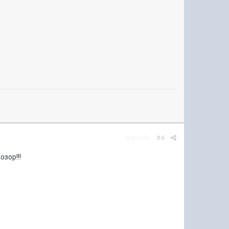
Жалоба
#4
озор!!!