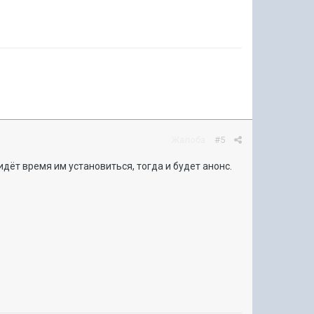
Жалоба
#5
дёт время им установиться, тогда и будет анонс.