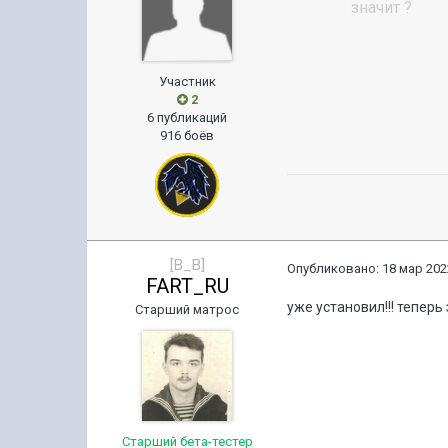
значит ?
Участник
2
6 публикаций
916 боёв
[B_B]
Опубликовано:
18 мар 202
FART_RU
уже установил!!! теперь
Старший матрос
Старший бета-тестер