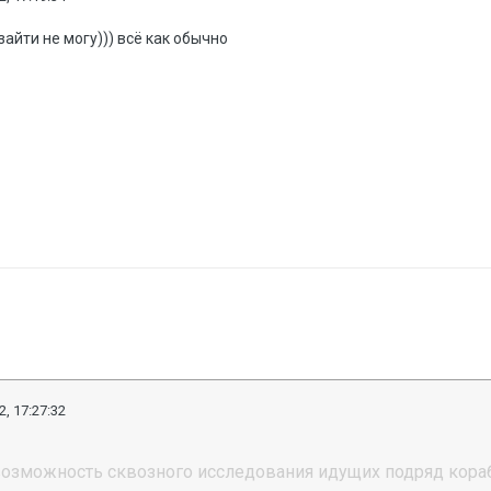
 зайти не могу))) всё как обычно
2, 17:27:32
озможность сквозного исследования идущих подряд корабл