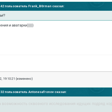
14:42 пользователь
Frank_B0rman
сказал:
ли!?
ния и аватарки)))))
2, 19:10:21
(изменено)
27:32 пользователь
Antonesafronov
сказал:
 возможность сквозного исследования идущих подряд кора