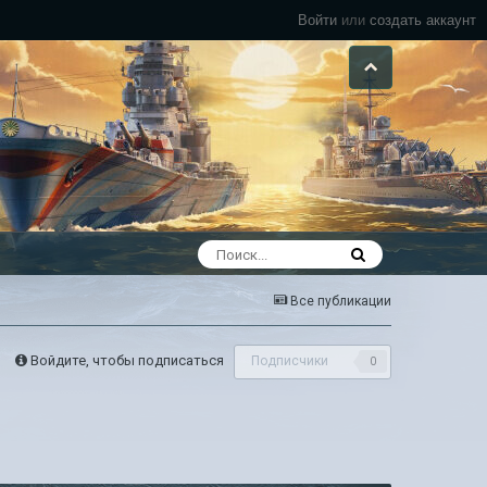
Войти
или
создать аккаунт
Все публикации
Войдите, чтобы подписаться
Подписчики
0