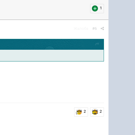
1
Жалоба
#6
2
2