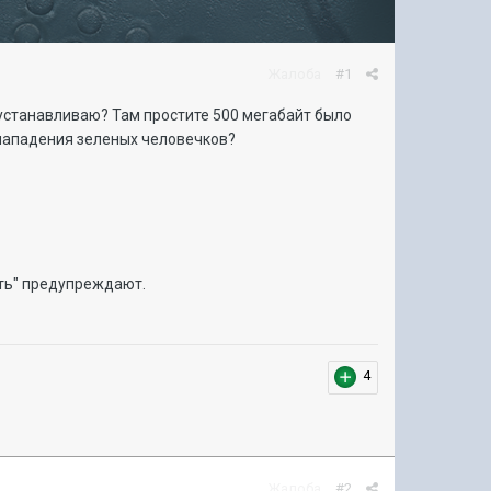
Жалоба
#1
 устанавливаю? Там простите 500 мегабайт было
й нападения зеленых человечков?
ить" предупреждают.
4
Жалоба
#2