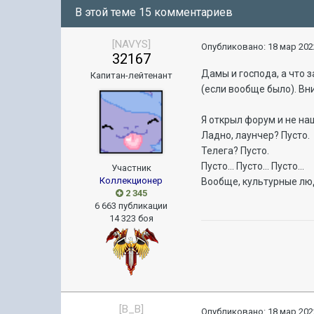
В этой теме 15 комментариев
[NAVYS]
Опубликовано:
18 мар 202
32167
Дамы и господа, а что 
Капитан-лейтенант
(если вообще было). Вн
Я открыл форум и не наш
Ладно, лаунчер? Пусто.
Телега? Пусто.
Пусто... Пусто... Пусто...
Участник
Коллекционер
Вообще, культурные лю
2 345
6 663 публикации
14 323 боя
[B_B]
Опубликовано:
18 мар 202