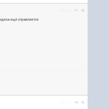
Жалоба
#7
 видюха ещё справляется
Жалоба
#8