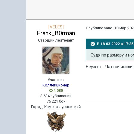
[VELES]
Опубликовано:
18 мар 202
Frank_B0rman
Старший лейтенант
В 18.03.2022 в 17:
Судя по размеру и номе
Неужто.... Чат починили!
Участник
Коллекционер
4 080
3 634 публикации
76 221 бой
Город
:
Каменск_уральский