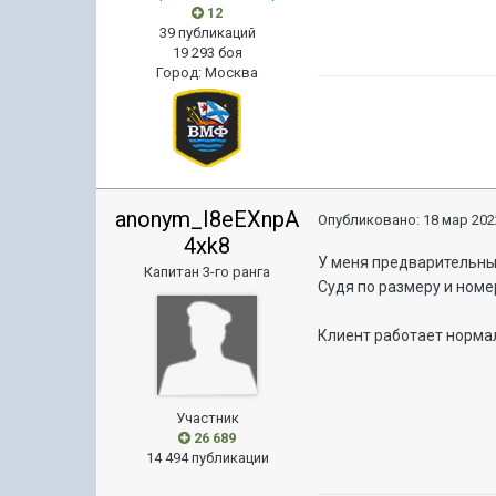
12
39 публикаций
19 293 боя
Город
:
Москва
anonym_I8eEXnpA
Опубликовано:
18 мар 202
4xk8
У меня предварительные
Капитан 3-го ранга
Судя по размеру и номеру
Клиент работает нормал
Участник
26 689
14 494 публикации