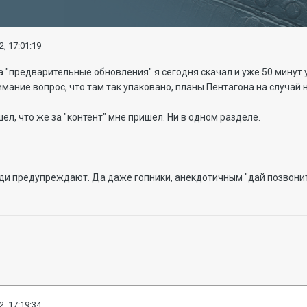
2, 17:01:19
за "предварительные обновления" я сегодня скачал и уже 50 минут
имание вопрос, что там так упаковано, планы Пентагона на случа
ел, что же за "контент" мне пришел. Ни в одном разделе.
ди предупреждают. Да даже гопники, анекдотичным "дай позвон
2, 17:19:34