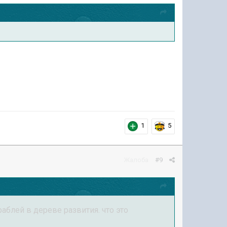
1
5
Жалоба
#9
блей в дереве развития. что это