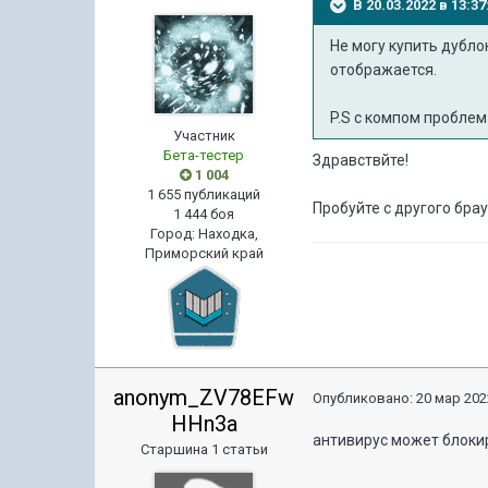
В 20.03.2022 в 13:
Не могу купить дубло
отображается.
P.S с компом проблем
Участник
Бета-тестер
Здравствйте!
1 004
1 655 публикаций
Пробуйте с другого брау
1 444 боя
Город
:
Находка,
Приморский край
anonym_ZV78EFw
Опубликовано:
20 мар 202
HHn3a
антивирус может блоки
Старшина 1 статьи