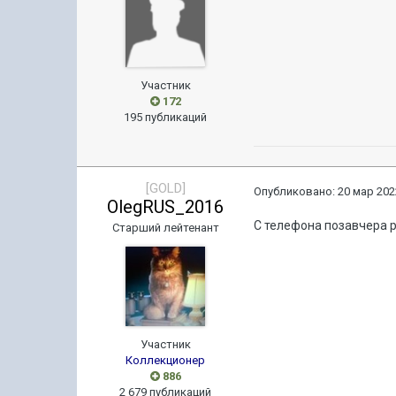
Участник
172
195 публикаций
[GOLD]
Опубликовано:
20 мар 202
OlegRUS_2016
С телефона позавчера 
Старший лейтенант
Участник
Коллекционер
886
2 679 публикаций