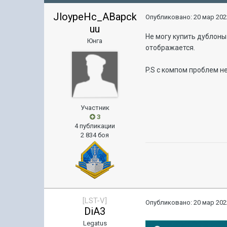
JloypeHc_ABapck
Опубликовано:
20 мар 202
uu
Не могу купить дублоны
Юнга
отображается.
P.S с компом проблем н
Участник
3
4 публикации
2 834 боя
[LST-V]
Опубликовано:
20 мар 202
DiA3
Legatus