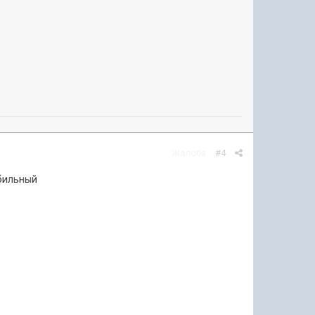
Жалоба
#4
обильный