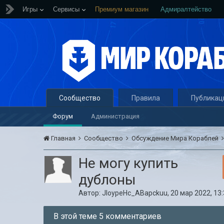
Игры
Сервисы
Премиум магазин
Адмиралтейство
Сообщество
Правила
Публикац
Форум
Администрация
Главная
Сообщество
Обсуждение Мира Кораблей
Не могу купить
дублоны
Автор:
JloypeHc_ABapckuu
,
20 мар 2022, 13
В этой теме 5 комментариев