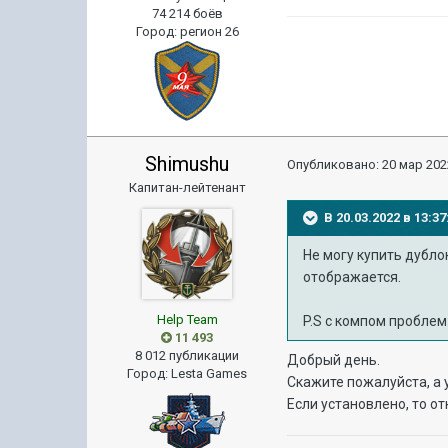
74 214 боёв
Город
:
регион 26
Shimushu
Опубликовано:
20 мар 202
Капитан-лейтенант
В 20.03.2022 в 13:
Не могу купить дубло
отображается.
Help Team
P.S с компом проблем
11 493
8 012 публикации
Добрый день.
Город
:
Lesta Games
Скажите пожалуйста, а 
Если установлено, то о