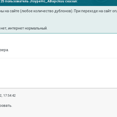
37:25 пользователь
JloypeHc_ABapckuu
сказал:
ны на сайте (любое количество дублонов). При переходе на сайт 
 нет, интернет нормальный.
зера.
2, 17:54:42
ровать.