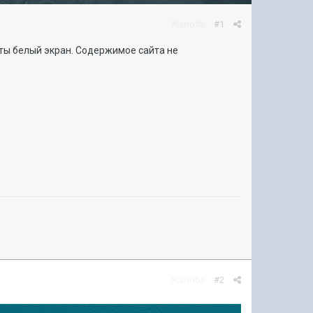
Жалоба
#1
аты белый экран. Содержимое сайта не
Жалоба
#2