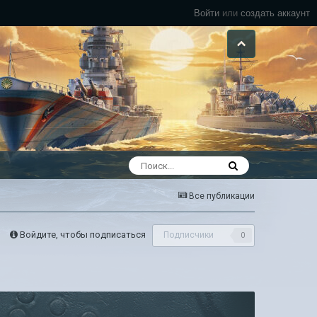
Войти
или
создать аккаунт
Все публикации
Войдите, чтобы подписаться
Подписчики
0