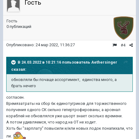
Гость
Гость
0 публикаций
Опубликовано:
24 мар 2022, 11:36:27
#4
В 24.03.2022 в 10:21:16 пользователь
Aethersinger
сказал:
обновляли бы почаще ассортимент, единства много, а
брать нечего
согласен.
Времязатраты на сбор 6к единотугриков для торжественного
получения одного СК сильно гепертрофированы, а арсенал
кораблей не обновлялся уже шьорт знает сколько времени.
А потом удивляемся, что народ на ОТ не ходит.
Хоть бы "зарплату" повысили и/или новых лодок понапихали, что
ли.