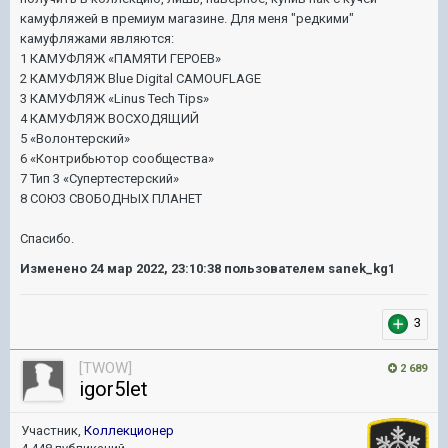
камуфляжей в премиум магазине. Для меня "редкими"
камуфляжами являются:
1 КАМУФЛЯЖ «ПАМЯТИ ГЕРОЕВ»
2 КАМУФЛЯЖ Blue Digital CAMOUFLAGE
3 КАМУФЛЯЖ «Linus Tech Tips»
4 КАМУФЛЯЖ ВОСХОДЯЩИЙ
5 «Волонтерский»
6 «Контрибьютор сообщества»
7 Тип 3 «Супертестерский»
8 СОЮЗ СВОБОДНЫХ ПЛАНЕТ
Спасибо.
Изменено
24 мар 2022, 23:10:38
пользователем sanek_kg1
3
[TWOW]
2 689
igor5let
Участник,
Коллекционер