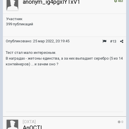
anonym_ig4pgxlYTxV1
463
Участник
399 публикаций
Опубликовано:
25 мар 2022, 20:19:45
#13
Тест стал мало интересным.
В наградах - жетоны единства, а за них выпадает серебро (5 из 14
контейнеров) ... и зачем оно ?
[OXTA]
0
AnOCTL