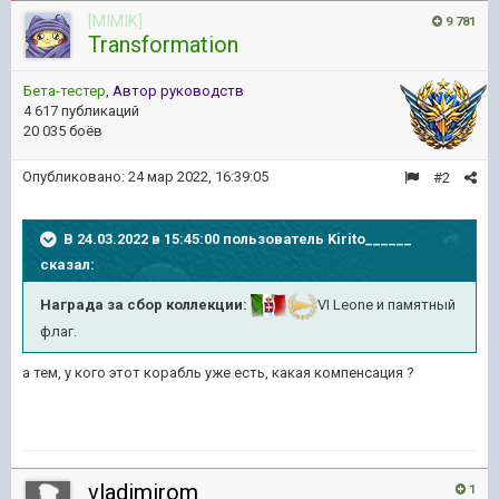
[MIMIK]
9 781
Transformation
Бета-тестер
,
Автор руководств
4 617 публикаций
20 035 боёв
Опубликовано:
24 мар 2022, 16:39:05
#2
В 24.03.2022 в 15:45:00 пользователь
Kirito______
сказал:
Награда за сбор коллекции:
VI
Leone
и памятный
флаг.
а тем, у кого этот корабль уже есть, какая компенсация ?
vladimirom
1