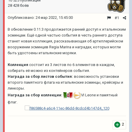
10 525 публикаций
28 428 боёв
Опубликовано:
24 мар 2022, 15:45:00
#1
В обновлении 0.11.3 продолжается ранний доступ к итальянским
эсминцам. Ещё одной частью события в честь раннего доступа
станет новая коллекция, рассказывающая об артиллерийском
вооружении эсминцев Regia Marina и наградах, которых могли
быть удостоены итальянские моряки.
Коллекция
состоит из 3 листов по 6 элементов в каждом,
собирать её можно из контейнеров события.
Награда за сбор листов события:
возможность установки
второго памятного флага на итальянские эсминцы, крейсеры и
линкоры.
Награда за сбор коллекции:
VI
Leone
и памятный
флаг.
2