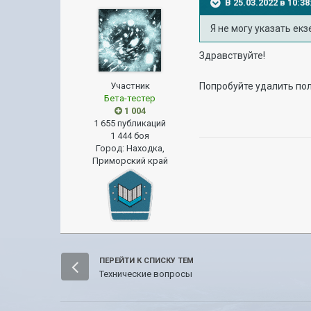
В 25.03.2022 в 10:
Я не могу указать ек
Здравствуйте!
Участник
Попробуйте удалить по
Бета-тестер
1 004
1 655 публикаций
1 444 боя
Город
:
Находка,
Приморский край
ПЕРЕЙТИ К СПИСКУ ТЕМ
Технические вопросы