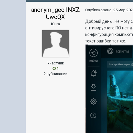
anonym_gec1NXZ
Опубликовано:
25 мар 202
UwcQX
Добрый день . Не могу 
Юнга
антивирусного ПО нет д
конфигурация компьютер
текст ошибки тот же.
Участник
1
2 публикации