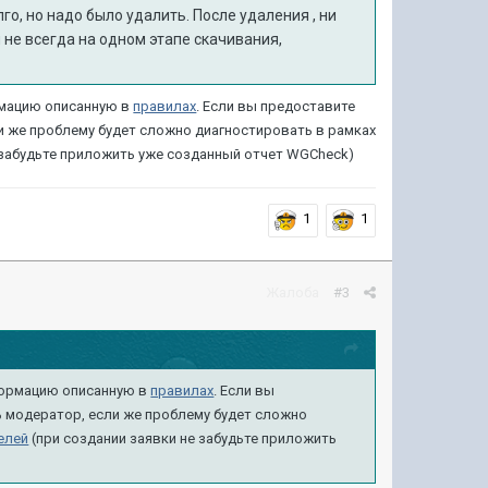
го, но надо было удалить. После
удаления , ни
 не всегда на одном
этапе скачивания,
рмацию описанную
в
правилах
. Если вы предоставите
и же проблему будет сложно диагностировать в рамках
 забудьте приложить уже созданный отчет WGCheck)
1
1
Жалоба
#3
формацию описанную
в
правилах
. Если вы
ь модератор, если же проблему будет сложно
елей
(при создании заявки не забудьте приложить