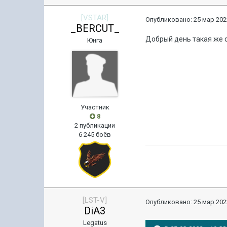
[VSTAR]
Опубликовано:
25 мар 202
_BERCUT_
Добрый день такая же о
Юнга
Участник
8
2 публикации
6 245 боёв
[LST-V]
Опубликовано:
25 мар 202
DiA3
Legatus