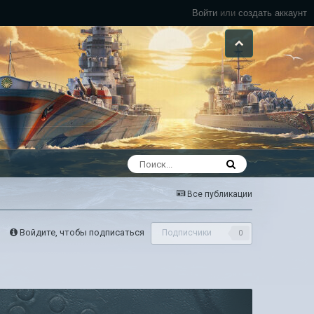
Войти
или
создать аккаунт
Все публикации
Войдите, чтобы подписаться
Подписчики
0