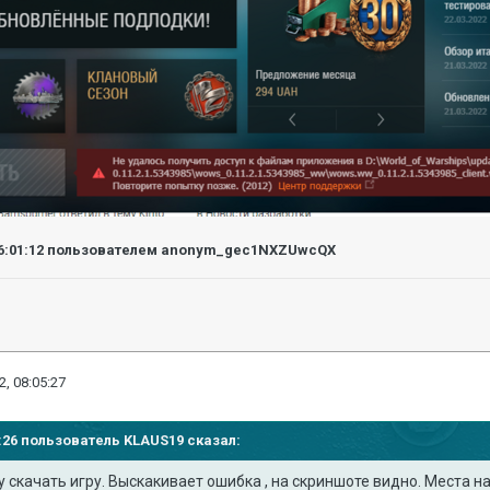
6:01:12
пользователем anonym_gec1NXZUwcQX
2, 08:05:27
38:26 пользователь
KLAUS19
сказал:
у
скачать игру. Выскакивает ошибка , на
скриншоте
видно
. Места н