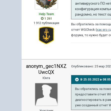
антивирусного ПО нет
конфигурация компью
Help Team
рандомно, но текст о
1 261
1 912 публикации
Вы обратились за помощь
отчет WGCheck (
как его 
форума, то нужно
будет о
anonym_gec1NXZ
Опубликовано:
25 мар 202
UwcQX
Юнга
В 25.03.2022 в 08:
Вы обратились за пом
предоставите отчет W
диагностировать в рам
уже созданный отчет 
Участник