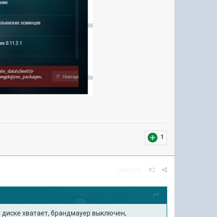
1
Жалоба
#2
а диске хватает, брандмауер выключен,