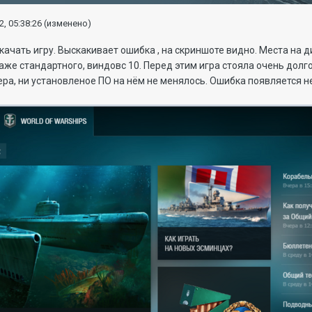
2, 05:38:26
(изменено)
скачать игру. Выскакивает ошибка , на скриншоте видно. Места на 
аже стандартного, виндовс 10. Перед этим игра стояла очень долго,
а, ни установленое ПО на нём не менялось. Ошибка появляется не