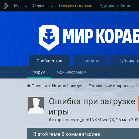
Игры
Сервисы
Премиум магазин
Адмиралтейство
Сообщество
Правила
Публикац
Форум
Администрация
Главная
Игровой раздел
Технические вопросы
О
Ошибка при загрузке
игры.
Автор:
anonym_gec1NXZUwcQX
,
25 мар 2022
В этой теме 5 комментариев