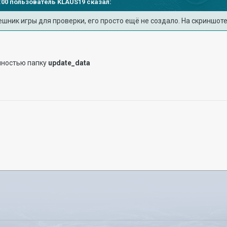
38:00 пользователь
KLAUS19
сказал:
зешник игры для проверки, его просто ещё не создало. На скриншот
лностью папку
update_data