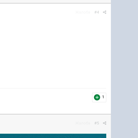
Жалоба
#4
1
Жалоба
#5