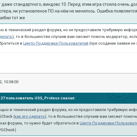
 даже стандартного, виндовс 10. Перед
этим игра стояла очень дол
тера, ни установленое
ПО
на нём не менялось. Ошибка появляется
шибки тот же
ю в технический раздел форума, но не предоставили требуемую инфо
сделать
), то в большинстве случаев вам сможет помочь модератор, есл
братиться в
Центр Поддержки Пользователей
(при создании заявки не
2, 10:38:00
05:27 пользователь
USS_Proteus
сказал:
ощью в технический раздел форума, но не предоставили требуемую ин
GCheck (
как его сделать
), то в большинстве случаев вам сможет помоч
ках форума, то нужно
будет обратиться в
Центр Поддержки Пользоват
WGCheck)