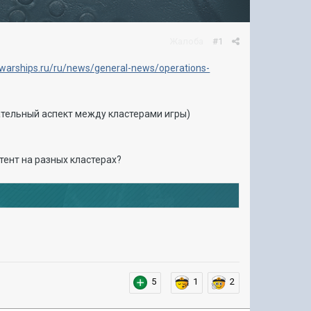
Жалоба
#1
fwarships.ru/ru/news/general-news/operations-
вательный аспект между кластерами игры)
нтент на разных кластерах?
5
1
2