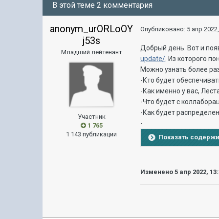
В этой теме 2 комментария
anonym_urORLoOY
Опубликовано:
5 апр 2022,
j53s
Добрый день. Вот и по
Младший лейтенант
update/
. Из которого по
Можно узнать более раз
-Кто будет обеспечиват
-Как именно у вас, Лест
-Что будет с коллаборац
-Как будет распределен
Участник
-
1 765
1 143 публикации
Показать содерж
Изменено
5 апр 2022, 13