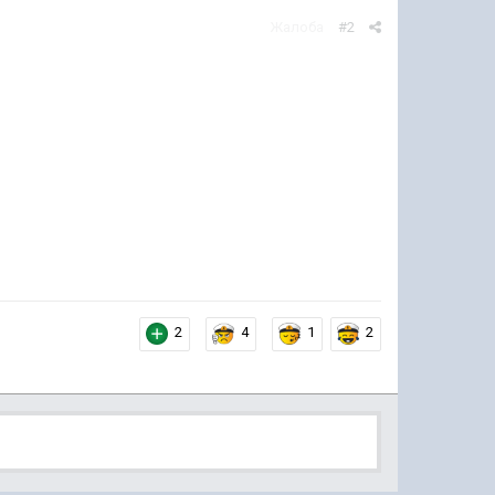
Жалоба
#2
2
4
1
2