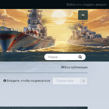
Войти
или
создать аккаунт
Все публикации
Войдите, чтобы подписаться
Подписчики
0