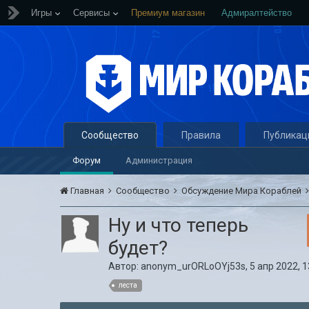
Игры
Сервисы
Премиум магазин
Адмиралтейство
Сообщество
Правила
Публикац
Форум
Администрация
Главная
Сообщество
Обсуждение Мира Кораблей
Ну и что теперь
будет?
Автор:
anonym_urORLoOYj53s
,
5 апр 2022, 1
леста