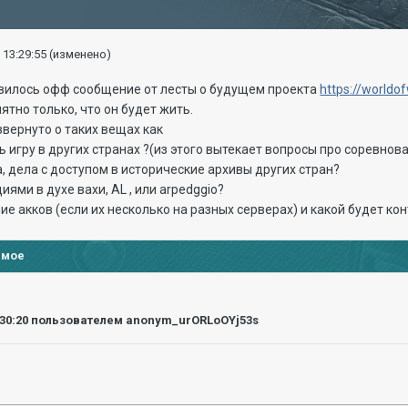
 13:29:55
(изменено)
явилось офф сообщение от лесты о будущем проекта
https://worldo
нятно только, что он будет жить.
вернуто о таких вещах как
ь игру в других странах ?(из этого вытекает вопросы про соревно
а, дела с доступом в исторические архивы других стран?
иями в духе вахи, AL , или arpedggio?
ие акков (если их несколько на разных серверах) и какой будет ко
имое
:30:20
пользователем anonym_urORLoOYj53s