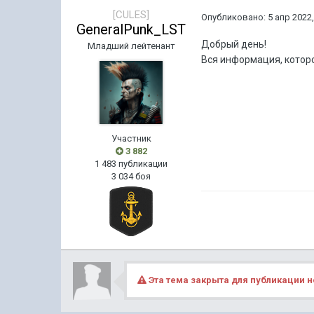
[CULES]
Опубликовано:
5 апр 2022,
GeneralPunk_LST
Добрый день!
Младший лейтенант
Вся информация, которо
Участник
3 882
1 483 публикации
3 034 боя
Эта тема закрыта для публикации н