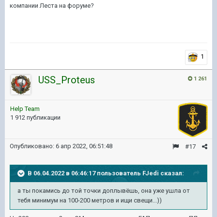
компании Леста на форуме?
1
USS_Proteus
1 261
Help Team
1 912 публикации
Опубликовано:
6 апр 2022, 06:51:48
#17
В 06.04.2022 в 06:46:17 пользователь
FJedi
сказал:
а ты
покамись
до той точки доплывёшь, она уже ушла от
тебя
минимум на 100-200 метров и ищи свещи...))