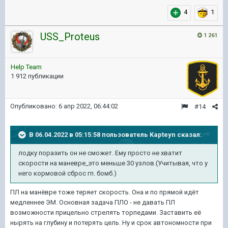
4
1
USS_Proteus
1 261
Help Team
1 912 публикации
Опубликовано:
6 апр 2022, 06:44:02
#14
В 06.04.2022 в 05:15:58 пользователь
Kapteyn
сказал:
лодку
поразить он не сможет. Ему просто не хватит
скорости на
маневре_это меньше 30 узлов.(Учитывая, что у
него кормовой
сброс
гп.
бомб
.)
ПЛ на манёвре тоже теряет скорость. Она и по прямой идёт
медленнее ЭМ. Основная задача ПЛО - не давать ПЛ
возможности прицельно стрелять торпедами. Заставить её
нырять на глубину и потерять цель. Ну и срок автономности при