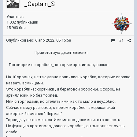
_Captain_S
Участник
1 002 публикации
15 963 боя
Опубликовано:
6 апр 2022, 05:15:58
#1
Приветствую джентльмены.
Поговорим о кораблях,, которые противолодочные.
На 10 уровнях, не так давно появились корабли, которые сложно
назвать эсминцами.
Это корабли -эскортники , и береговой обороны. С хорошей
артиллерий, но без торпед.
Или с торпедами, но стелять ими, как то мало и неудобно.
Сейчас я веду разговор, о новом корабле - американский
эскортный эсминец "Шерман"
Торпеды у него имеются. Ими можно даже во чтото попасть.
Но функцию противолодочного корабля , он выполняет очень
слабо.