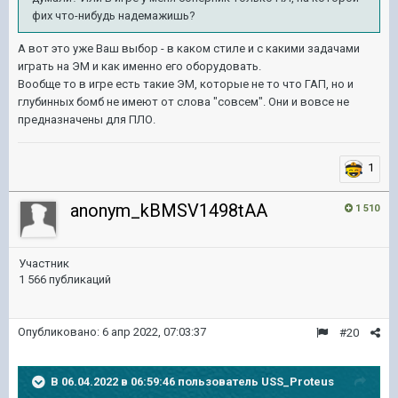
фих что-нибудь
надемажишь
?
А вот это уже Ваш выбор - в каком стиле и с какими задачами
играть на ЭМ и как именно его оборудовать.
Вообще то в игре есть такие ЭМ, которые не то что ГАП, но и
глубинных бомб не имеют от слова "совсем". Они и вовсе не
предназначены для ПЛО.
1
anonym_kBMSV1498tAA
1 510
Участник
1 566 публикаций
Опубликовано:
6 апр 2022, 07:03:37
#20
В 06.04.2022 в 06:59:46 пользователь
USS_Proteus