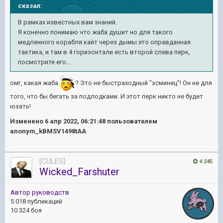
сказал:
В рамках известных вам знаний.
Я конечно понимаю что жаба душит но для такого
медленного корабля кайт через дымы это оправданная
тактика, и там в 4 горизонтали есть второй слева перк,
посмотрите его...
омг, какая жаба
? Это не быстраходный "эсминец"! Он не для
того, что бы бегать за подлодками. И этот перк никто не будет
юзать!
Изменено
6 апр 2022, 06:21:48
пользователем
anonym_kBMSV1498tAA
[CULES]
4 245
Wicked_Farshuter
Автор руководств
5 018 публикаций
10 324 боя