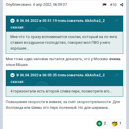
Опубликовано:
6 апр 2022, 06:09:37
#10
В 06.04.2022 в 05:51:19 пользователь
AkAsha2_2
сказал:
Мне
что то сразу вспоминает
ся соклан, который на ло янга
ставил воздушное господство, говорил мол ПВО у него
хорошее...
Мне тоже один человек пытался доказать, что у Москвы
очень
злые ББшки.
В 06.04.2022 в 06:05:35 пользователь
AkAsha2_2
сказал:
4 горизонтали
есть второй слева перк, посмотрите его...
Повышение скорости в инвизе, за счёт скорострельности. Для
Холланда или Шимы это перк полезный. Но для шермана...
2
1