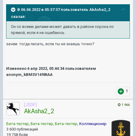
В 06.04.2022 в 05:37:37 пользователь
AkAsha2_2
сказал:
Он со всеми делами может давать в районе сорока по
прямой, если я не ошибаюсь.
зачем тогда писать, если ты не знаешь точно?
Изменено
6 апр 2022, 05:44:34
пользователем
anonym_kBMSV1498tAA
1
[JSDF]
1 966
AkAsha2_2
Бета-тестер
,
Бета-тестер
,
Бета-тестер
,
Коллекционер
3 600 публикаций
19 758 боёв