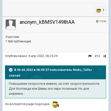
1
anonym_kBMSV1498tAA
1 510
Участник
1 566 публикаций
Опубликовано:
6 апр 2022, 06:25:29
#12
В 06.04.2022 в 06:09:37 пользователь
Maks_Taller
сказал:
Повышение скорости в инвизе, за счёт скорострельности.
Для Холланда или Шимы это перк полезный. Но для
шермана...
Он волнуется ради подлодок.