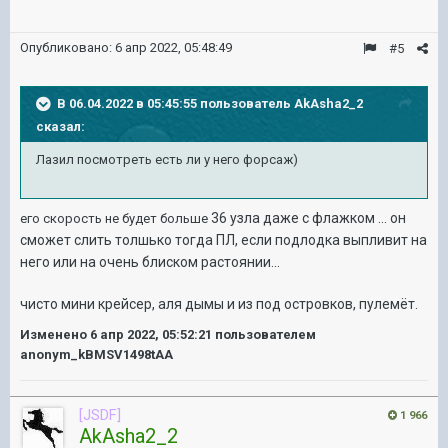
Опубликовано:
6 апр 2022, 05:48:49
#5
В 06.04.2022 в 05:45:55 пользователь
AkAsha2_2
сказал:
Лазил посмотреть есть ли у него форсаж)
36 узла даже с флажком ... он
его скорость не будет больше
сможет слить толшько тогда ПЛ, если подлодка выпливит на
него или на очень блиском растоянии...
чисто мини крейсер, аля дымы и из под островков, пулемёт.
Изменено
6 апр 2022, 05:52:21
пользователем
anonym_kBMSV1498tAA
[JSDF]
1 966
AkAsha2_2