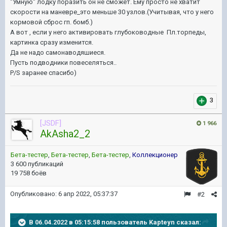
"Умную" лодку поразить он не сможет. Ему просто не хватит
скорости на маневре_это меньше 30 узлов.(Учитывая, что у него
кормовой сброс гп. бомб.)
А вот , если у него активировать глубоководные Пл.торпеды,
картинка сразу изменится.
Да не надо самонаводяшиеся.
Пусть подводники повеселяться..
P/S заранее спасибо)
3
[JSDF]
1 966
AkAsha2_2
Бета-тестер
,
Бета-тестер
,
Бета-тестер
,
Коллекционер
3 600 публикаций
19 758 боёв
Опубликовано:
6 апр 2022, 05:37:37
#2
В 06.04.2022 в 05:15:58 пользователь
Kapteyn
сказал: