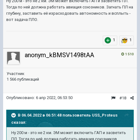
Ну 200 м - это не 2 км. ЭМ может включить ГАП и засветить ПЛ.
Тогда по ней должна работать авиация союзников. Загнать ПЛ на
глубину, заставить её израсходовать автономность и всплыть -
вот задача ПЛО.
1
1
anonym_kBMSV1498tAA
1 510
Участник
1 566 публикаций
Опубликовано:
6 апр 2022, 06:53:50
#18
В 06.04.2022 в 06:51:48 пользователь
USS_Proteus
сказал:
Ну 200 м - это не 2 км. ЭМ может включить ГАП и засветить
ПЛ. Тогда по ней должна работать авиация союзников.