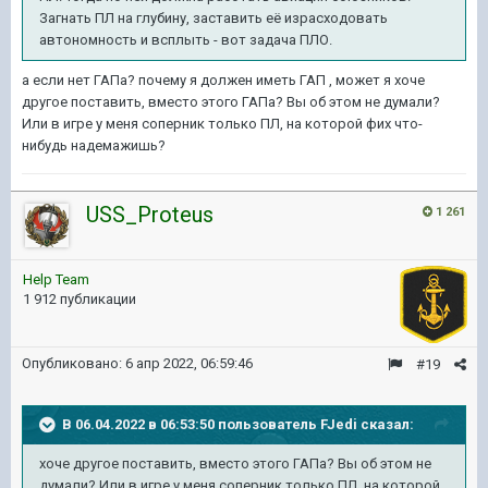
Загнать ПЛ на глубину, заставить её израсходовать
автономность и всплыть - вот задача ПЛО.
а если нет ГАПа? почему я должен иметь ГАП , может я хоче
другое поставить, вместо этого ГАПа? Вы об этом не думали?
Или в игре у меня соперник только ПЛ, на которой фих что-
нибудь надемажишь?
USS_Proteus
1 261
Help Team
1 912 публикации
Опубликовано:
6 апр 2022, 06:59:46
#19
В 06.04.2022 в 06:53:50 пользователь
FJedi
сказал:
хоче другое поставить, вместо этого ГАПа? Вы об этом не
думали? Или в игре
у
меня соперник только ПЛ, на которой