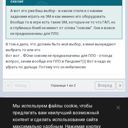
сказал:
А вот это уже Ваш выбор - в каком стиле и с какими
задачами играть на ЭМ и как именно его оборудовать.
Вообще то в игре есть такие ЭМ, которые не то что ГАП, но
и глубинных бомб не имеют от слова "совсем". Они и вовсе
не предназначены для ПЛО.
В том и дело, что должен быть мой выбор, а меня вынуждают
выбрать то или это.
Вот вот... ©Они совсем не предназначены для ПЛО - отсюда
вопрос, зачем вообще эти ПЛО в Рандоме?))) Вот и надо их
убрать по дальще. Потому что он инбалансен.
Назад
Вперёд
Страница 1 из 2
Подписчики
0
×
Мы используем файлы cookie, чтобы
предлагать вам наилучший возможный
ПЕРЕЙТИ К СПИСКУ ТЕМ
контент и сделать использование сайта
Предложения по игре
максимально удобным. Нажимая кнопку