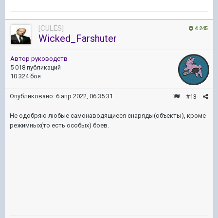
[CULES]
4 245
Wicked_Farshuter
Автор руководств
5 018 публикаций
10 324 боя
Опубликовано:
6 апр 2022, 06:35:31
#13
Не одобряю любые самонаводящиеся снаряды(объекты), кроме
режимных(то есть особых) боев.