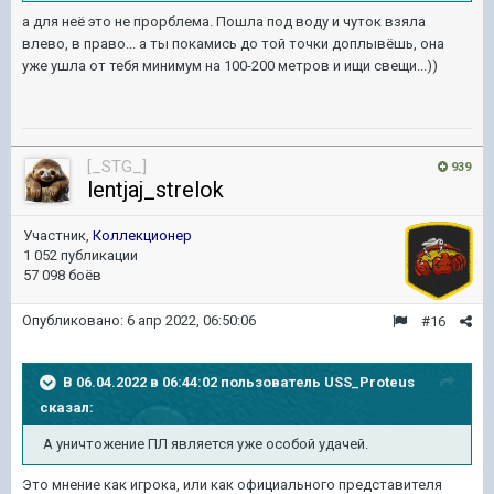
а для неё это не прорблема. Пошла под воду и чуток взяла
влево, в право... а ты покамись до той точки доплывёшь, она
уже ушла от тебя минимум на 100-200 метров и ищи свещи...))
[_STG_]
939
lentjaj_strelok
Участник,
Коллекционер
1 052 публикации
57 098 боёв
Опубликовано:
6 апр 2022, 06:50:06
#16
В 06.04.2022 в 06:44:02 пользователь
USS_Proteus
сказал:
А уничтожение ПЛ является уже особой удачей.
Это мнение как игрока, или как официального представителя