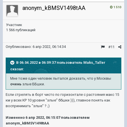
anonym_kBMSV1498tAA
1 510
Участник
1 566 публикаций
Опубликовано:
6 апр 2022, 06:14:34
#11
В 06.04.2022 в 06:09:37 пользователь
Maks_Taller
сказал:
Мне тоже один человек пытался доказать, что у Москвы
очень
злые ББшки.
Если стрелять в борт чисто по горизонтале с растояния макс 15
км у всех КР 10 уровня "злые" ббшки ))), главное понять как
воспринимать "злые" ? ;)
Изменено
6 апр 2022, 06:15:07
пользователем
anonym_kBMSV1498tAA