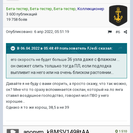
Бета-тестер
,
Бета-тестер
,
Бета-тестер
,
Коллекционер
3 600 публикаций
19 758 боёв
Опубликовано:
6 апр 2022, 05:51:19
#6
В 06.04.2022 в 05:48:49 пользователь
FJedi
сказал:
36 узла даже с флажком ...
его скорость не будет больше
он сможет слить толшько тогда ПЛ, если подлодка
выпливит на него или на очень блиском растоянии...
Давайте я не буду с вами спорить, а просто скажу, что так можно,
ок? Мне что то сразу вспоминается соклан, который на ло янга
ставил воздушное господство, говорил мол ПВО у него
хорошее...
Однако я то же хорош, 38,5 а не 39
anonym_kBMSV1498tAA
1 510