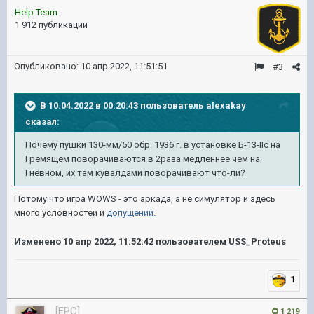
Help Team
1 912 публикации
Опубликовано:
10 апр 2022, 11:51:51
#3
В 10.04.2022 в 00:20:43 пользователь
alexakay
сказал:
Почему пушки 130-мм/50 обр. 1936 г. в установке Б-13-IIс на
Гремящем поворачиваются в 2раза медленнее чем на
Гневном, их там кувалдами поворачивают что-ли?
Потому что игра WOWS - это аркада, а не симулятор и здесь
много условностей и
допущений.
Изменено
10 апр 2022, 11:52:42
пользователем USS_Proteus
1
[FPC]
1 219