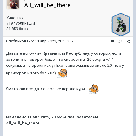
All_will_be_there
Участник
719 публикаций
21 859 боёв
Опубликовано:
11 апр 2022, 20:55:05
#4
Давайте вспомним
Кремль
или
Республику
, у которых, если
заточить в поворот башен, то скорость в 20 секунд +/- 1
секунда, в то время как у нЕкоторых эсминцев около 20-ти, а у
крейсеров и того больше)
Ямато как всегда в сторонке нервно курит
Изменено
11 апр 2022, 20:55:24
пользователем
All_will_be_there