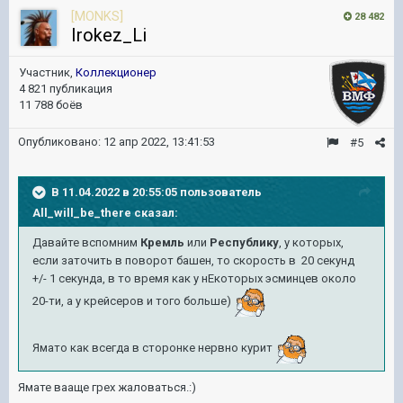
[MONKS]
28 482
Irokez_Li
Участник,
Коллекционер
4 821 публикация
11 788 боёв
Опубликовано:
12 апр 2022, 13:41:53
#5
В 11.04.2022 в 20:55:05 пользователь
All_will_be_there
сказал:
Давайте вспомним
Кремль
или
Республику
, у которых,
если заточить в поворот башен, то скорость в 20 секунд
+/- 1 секунда, в то время как у нЕкоторых эсминцев около
20-ти, а у крейсеров и того больше)
Ямато как всегда в сторонке нервно курит
Ямате вааще грех жаловаться.:)