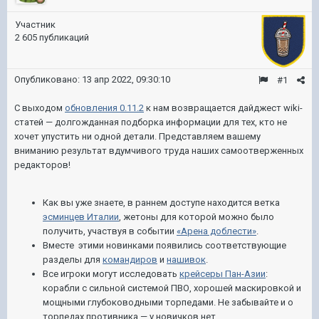
Участник
2 605 публикаций
Опубликовано:
13 апр 2022, 09:30:10
#1
С выходом
обновления 0.11.2
к нам возвращается дайджест wiki-
статей — долгожданная подборка информации для тех, кто не
хочет упустить ни одной детали. Представляем вашему
вниманию результат вдумчивого труда наших самоотверженных
редакторов!
Как вы уже знаете, в раннем доступе находится ветка
эсминцев Италии
, жетоны для которой можно было
получить, участвуя в событии
«Арена доблести»
.
Вместе этими новинками появились соответствующие
разделы для
командиров
и
нашивок
.
Все игроки могут исследовать
крейсеры Пан-Азии
:
корабли с сильной системой ПВО, хорошей маскировкой и
мощными глубоководными торпедами. Не забывайте и о
торпедах противника — у новичков нет