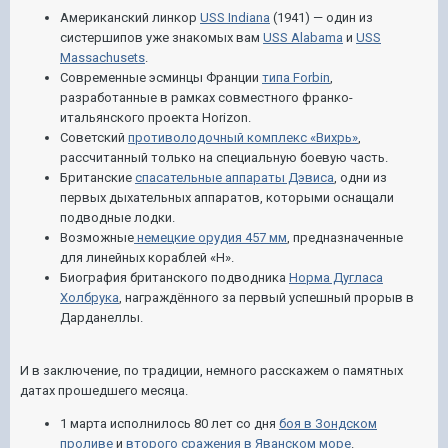
Американский линкор
USS Indiana
(1941) — один из
систершипов уже знакомых вам
USS Alabama
и
USS
Massachusets
.
Современные эсминцы Франции
типа Forbin
,
разработанные в рамках совместного франко-
итальянского проекта Horizon.
Советский
противолодочный комплекс «Вихрь»
,
рассчитанный только на специальную боевую часть.
Британские
спасательные аппараты Дэвиса
, одни из
первых дыхательных аппаратов, которыми оснащали
подводные лодки.
Возможные
немецкие орудия 457 мм
, предназначенные
для линейных кораблей «H».
Биография британского подводника
Норма Дугласа
Холбрука
, награждённого за первый успешный прорыв в
Дарданеллы.
И в заключение, по традиции, немного расскажем о памятных
датах прошедшего месяца.
1 марта исполнилось 80 лет со дня
боя в Зондском
проливе
и
второго сражения в Яванском море
.