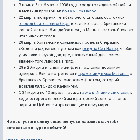
В ночь с 5 на 6 марта 1938 года в ходе гражданской войны
в Испании произошел
бой у мыса Палос
.
22 марта, во время пятибалльного шторма, состоялся
второй бой в заливе Сирт
, в ходе которого британский
конвой должен был добраться до Мальты сквозь блокаду
итальянских судов.
28 марта британские коммандос провели Операцию
«Колесница», известную нам как
рейд на Сен-Назер
, чтобы
уничтожить сухой док, предназначенный для приёма
знаменитого линкора Tirpitz.
28 и 29 марта итальянский флот под командованием
адмирала Якино встретился в
сражении у мыса Матапан
с
британским Средиземноморским флотом, который
возглавлял Эндрю Каннингем.
С 31 марта по 10 апреля прошел
рейд в Индийский океан
, в
ходе которого японский императорский флот атаковал
порты на Цейлоне и прилегающие к нему моря.
Не пропустите следующие выпуски дайджеста, чтобы
оставаться в курсе событий!