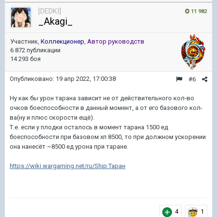
[DEDKI]
11 982
_Akagi_
Участник,
Коллекционер
,
Автор руководств
6 872 публикации
14 293 боя
Опубликовано:
19 апр 2022, 17:00:38
#6
Ну как бы урон тарана зависит не от действительного кол-во
очков боеспособности в данный момент, а от его базового кол-
ва(ну и плюс скорости ещё).
Т.е. если у плодки осталось в момент тарана 1500 ед
боеспособности при базовом хп 8500, то при должном ускорении
она нанесёт ~8500 ед урона при таране.
https://wiki.wargaming.net/ru/Ship:Таран
4
1