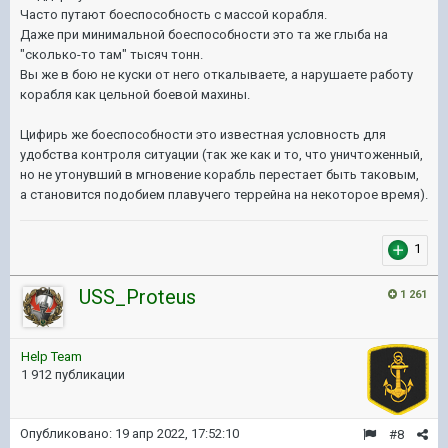
Часто путают боеспособность с массой корабля.
Даже при минимальной боеспособности это та же глыба на
"сколько-то там" тысяч тонн.
Вы же в бою не куски от него откалываете, а нарушаете работу
корабля как цельной боевой махины.
Цифирь же боеспособности это известная условность для
удобства контроля ситуации (так же как и то, что уничтоженный,
но не утонувший в мгновение корабль перестает быть таковым,
а становится подобием плавучего террейна на некоторое время).
1
USS_Proteus
1 261
Help Team
1 912 публикации
Опубликовано:
19 апр 2022, 17:52:10
#8