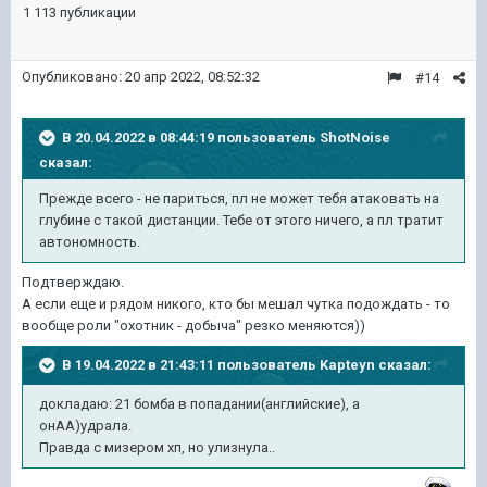
1 113 публикации
Опубликовано:
20 апр 2022, 08:52:32
#14
В 20.04.2022 в 08:44:19 пользователь
ShotNoise
сказал:
Прежде всего - не париться, пл не может тебя атаковать на
глубине с такой дистанции. Тебе от этого ничего, а пл тратит
автономность.
Подтверждаю.
А если еще и рядом никого, кто бы мешал чутка подождать - то
вообще роли "охотник - добыча" резко меняются))
В 19.04.2022 в 21:43:11 пользователь
Kapteyn
сказал:
докладаю: 21 бомба в попадании(английские), а
онАА)удрала.
Правда с мизером хп, но улизнула..