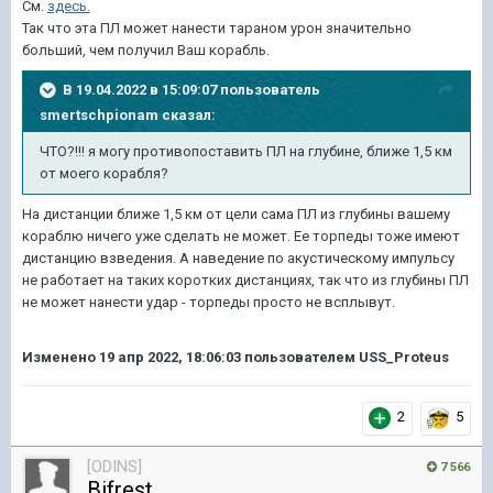
См.
здесь.
Так что эта ПЛ может нанести тараном урон значительно
больший, чем получил Ваш корабль.
В 19.04.2022 в 15:09:07 пользователь
smertschpionam
сказал:
ЧТО?!!! я могу противопоставить ПЛ на глубине, ближе 1,5 км
от моего корабля?
На дистанции ближе 1,5 км от цели сама ПЛ из глубины вашему
кораблю ничего уже сделать не может. Ее торпеды тоже имеют
дистанцию взведения. А наведение по акустическому импульсу
не работает на таких коротких дистанциях, так что из глубины ПЛ
не может нанести удар - торпеды просто не всплывут.
Изменено
19 апр 2022, 18:06:03
пользователем USS_Proteus
2
5
[ODINS]
7 566
Bifrest