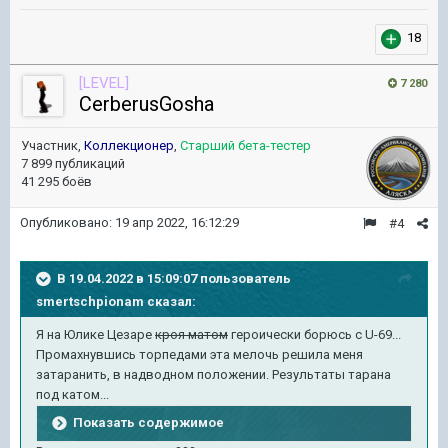
18
[LEVEL]
7 280
CerberusGosha
Участник,
Коллекционер
,
Старший бета-тестер
7 899 публикаций
41 295 боёв
Опубликовано:
19 апр 2022, 16:12:29
#4
В 19.04.2022 в 15:09:07 пользователь
smertschpionam
сказал:
Я на Юлике Цезаре
кроя матом
героически борюсь с U-69...
Промахнувшись торпедами эта мелочь решила меня
затаранить, в надводном положении. Результаты тарана
под катом...
Показать содержимое