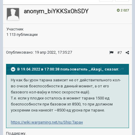
anonym_biYKKSxOhSDY
2 027
Участник
1 113 публикации
Опубликовано:
19 апр 2022, 17:35:27
#7
В 19.04.2022 в 17:00:38 пользователь
_Akagi_
сказал:
Ну как бы урон тарана зависит не от действительного кол-
во очков боеспособности в данный момент, а от его
базового кол-ва(ну и плюс скорости ещё).
Т.е. если у плодки осталось в момент тарана 1500 ед
боеспособности при базовом хп 8500, то при должном
ускорении она нанесёт ~8500 ед урона при таране.
https://wiki.wargaming.net/ru/Ship:Таран
Поддержу.