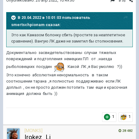
Опубликовано:
20 апр 2022, 10:49:30
#16
В 20.04.2022 в 10:01:03 пользователь
smertschpionam
сказал:
Это как Камазом болонку сбить (простите за неаппетитное
сравнение). Вангую ЛК даже не заметил бы столкновения.
Документально засвидетельствованы случаи тяжелых
повреждений и подтопления немецких ПЛ от ..наезда
рыболовецких посудин
Какой ЛК ,я Вас умоляю ?))
Это конечно абсолютная ненормальность в таком
соотношении тарана ,я полностью поддерживаю если ЛК
доплыл , он не просто должен потопить там еще и красочная
анимация должна быть ))
1
1
[MONKS]
28 482
Irokez_Li