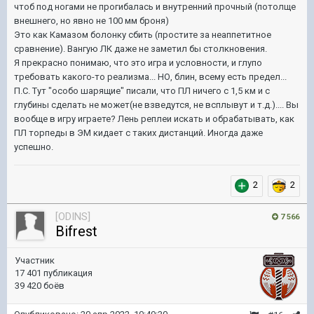
чтоб под ногами не прогибалась и внутренний прочный (потолще
внешнего, но явно не 100 мм броня)
Это как Камазом болонку сбить (простите за неаппетитное
сравнение). Вангую ЛК даже не заметил бы столкновения.
Я прекрасно понимаю, что это игра и условности, и глупо
требовать какого-то реализма... НО, блин, всему есть предел...
П.С. Тут "особо шарящие" писали, что ПЛ ничего с 1,5 км и с
глубины сделать не может(не взведутся, не всплывут и т.д.).... Вы
вообще в игру играете? Лень реплеи искать и обрабатывать, как
ПЛ торпеды в ЭМ кидает с таких дистанций. Иногда даже
успешно.
2
2
[ODINS]
7 566
Bifrest
Участник
17 401 публикация
39 420 боёв