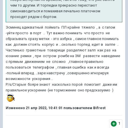
чем то другим. И торпедки прекрасно перестают
самонаводиться и помахивая печально платочком
проходят рядом с бортом.
Эсминец адекватный поймать ПЛ крайне тяжело , а с гапом
-уйти просто в порт .. Тут важно понимать что просто не
сбрасывать сразу метки - это азбука , самое главное понимать
как должен стоять корпус и ...сколько торпед идет в залпе ..
Частенько грамотные товарищи разделяют залп как раз на
юзание ремки , при остром ромбе на ЭМ развести наведение
с прямым движением не сложно ,главное правильно
пользоваться телеграфом , главная ошибка как и всегда
-полный вперед ..заре навстречу ,совершенно игнорируя
возможности ускорения ..
P/s/Старые бояре знают насколько порой помогает даже им
правильное ускорение (не торможение оно предсказуемо )
Изменено
21 апр 2022, 10:41:01
пользователем Bifrest
1