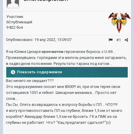
Участник
60 публикаций
9 822 боя
Опубликовано:
19 апр 2022, 15:09:07
#1
Я на Юлике Цезаре
кроя матом
героически борюсь с U-69...
Промахнувшись торпедами эта мелочь решила меня затаранить,
в надводном положении. Результаты тарана под катом...
Показать содержимое
Вас ничего не смущает???
Это недоразумение сносит мне 8300!!! хп, при этом теряя свои
оставшиеся 1551 и гибнет. Шикарная механика... Просто нет
слов...
Пы.Сы. Опять возвращаюсь к вопросу борьбы с ПЛ... ЧТО?!!!
я могу противопоставить ПЛ на глубине, ближе 1,5 км от моего
корабля? Авиаудар ближе 1,5 км не бросить. ГК и ПМК из-за
глубины не работает. Что? "Кац предлагает сдаться?"(с)