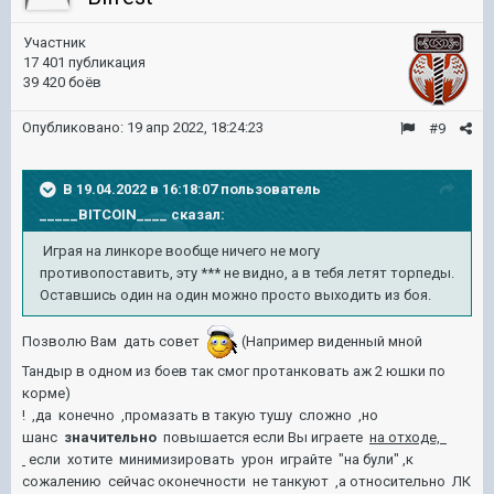
Участник
17 401 публикация
39 420 боёв
Опубликовано:
19 апр 2022, 18:24:23
#9
В 19.04.2022 в 16:18:07 пользователь
_____BITCOIN____
сказал:
Играя на линкоре вообще ничего не могу
противопоставить, эту *** не видно, а в тебя летят торпеды.
Оставшись один на один можно просто выходить из боя.
Позволю Вам дать совет
(Например виденный мной
Тандыр в одном из боев так смог протанковать аж 2 юшки по
корме)
! ,да конечно ,промазать в такую тушу сложно ,но
шанс
значительно
повышается если Вы играете
на отходе,
если хотите минимизировать урон играйте "на були" ,к
сожалению сейчас оконечности не танкуют ,а относительно ЛК