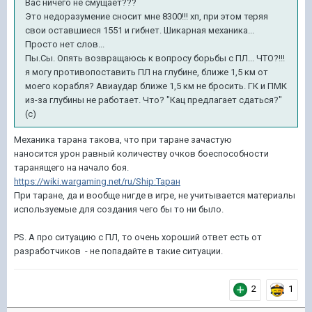
Вас ничего не смущает???
Это недоразумение сносит мне 8300!!! хп, при этом теряя
свои оставшиеся 1551 и гибнет. Шикарная механика...
Просто нет слов...
Пы.Сы. Опять возвращаюсь к вопросу борьбы с ПЛ... ЧТО?!!!
я могу противопоставить ПЛ на глубине, ближе 1,5 км от
моего корабля? Авиаудар ближе 1,5 км не бросить. ГК и ПМК
из-за глубины не работает. Что? "Кац предлагает сдаться?"
(с)
Механика тарана такова, что при таране зачастую
наносится урон равный количеству очков боеспособности
таранящего на начало боя.
https://wiki.wargaming.net/ru/Ship:Таран
При таране, да и вообще нигде в игре, не учитывается материалы
используемые для создания чего бы то ни было.
PS. А про ситуацию с ПЛ, то очень хороший ответ есть от
разработчиков - не попадайте в такие ситуации.
2
1