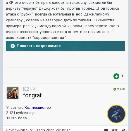
и КР это очеень бы пригодилось в таких случаях могли бы
вернуть "черную" фишку хотя бы против торпед ..Повторюсь
атака с "рубки" всегда смертельная в нос даже легкому
крейсеру , совсем не зазаорно дать по тапкам ..В качестве
примера разницы между кормой и носом , посмотрите как в
очень стесненных условиях и под огнем все таки можно
использовать "коридор взвода "..
Показать содержимое
1
[EZI-V]
2 480
fongraf
Участник,
Коллекционер
2 121 публикация
13 509 боёв
Опубликовано:
19 апр 2022, 20:35:37
#10