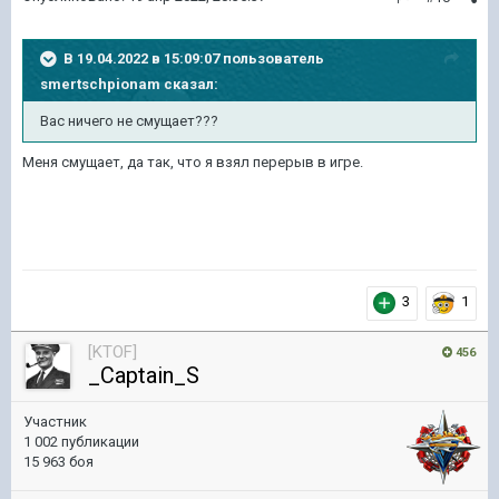
В 19.04.2022 в 15:09:07 пользователь
smertschpionam
сказал:
Вас
ничего не
смущает
???
Меня смущает, да так, что я взял перерыв в игре.
3
1
[KTOF]
456
_Captain_S
Участник
1 002 публикации
15 963 боя