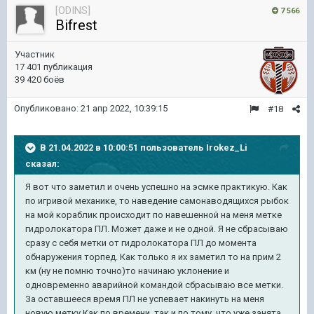
[ODINS]
7 566
Bifrest
Участник
17 401 публикация
39 420 боёв
Опубликовано:
21 апр 2022, 10:39:15
#18
В 21.04.2022 в 10:00:51 пользователь
Irokez_Li
сказал:
Я вот что заметил и очень успешно на эсмке практикую. Как
по игривой механике, то наведение самонаводящихся рыбок
на мой кораблик происходит по навешенной на меня метке
гидролокатора ПЛ. Может даже и не одной. Я не сбрасываю
сразу с себя метки от гидролокатора ПЛ до момента
обнаружения торпед. Как только я их заметил то на прим 2
км (ну не помню точно)то начинаю уклонение и
одновременно аварийной командой сбрасываю все метки.
За оставшееся время ПЛ не успевает накинуть на меня
новую метку.Как по времени, так и по тому, что уже занята