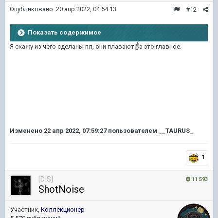
Опубликовано:
20 апр 2022, 04:54:13
#12
Показать содержимое
Я скажу из чего сделаны пл, они плавают
☝️
а это главное.
Изменено
22 апр 2022, 07:59:27
пользователем __TAURUS_
1
[DIS]
11 593
ShotNoise
Участник,
Коллекционер