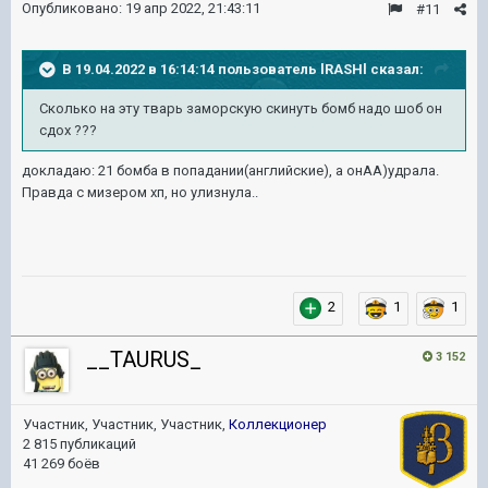
Опубликовано:
19 апр 2022, 21:43:11
#11
В 19.04.2022 в 16:14:14 пользователь
lRASHl
сказал:
Сколько на эту тварь заморскую скинуть бомб надо шоб он
сдох ???
докладаю: 21 бомба в попадании(английские), а онАА)удрала.
Правда с мизером хп, но улизнула..
2
1
1
__TAURUS_
3 152
Участник, Участник, Участник,
Коллекционер
2 815 публикаций
41 269 боёв