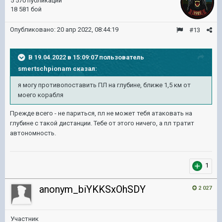
5 570 публикаций
18 581 бой
Опубликовано:
20 апр 2022, 08:44:19
#13
В 19.04.2022 в 15:09:07 пользователь
smertschpionam
сказал:
я могу противопоставить ПЛ на глубине, ближе 1,5 км от
моего корабля
Прежде всего - не париться, пл не может тебя атаковать на
глубине с такой дистанции. Тебе от этого ничего, а пл тратит
автономность.
1
anonym_biYKKSxOhSDY
2 027
Участник