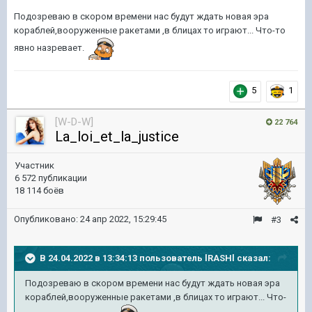
Подозреваю в скором времени нас будут ждать новая эра
кораблей,вооруженные ракетами ,в блицах то играют... Что-то
явно назревает.
5
1
[W-D-W]
22 764
La_loi_et_la_justice
Участник
6 572 публикации
18 114 боёв
Опубликовано:
24 апр 2022, 15:29:45
#3
В 24.04.2022 в 13:34:13 пользователь
lRASHl
сказал:
Подозреваю в скором времени нас будут ждать новая эра
кораблей,вооруженные ракетами ,в блицах то играют... Что-