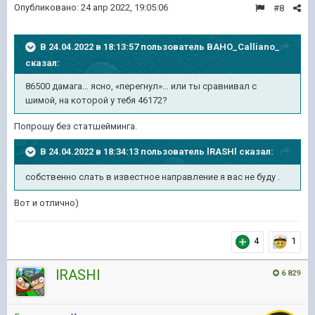
Опубликовано:
24 апр 2022, 19:05:06
#8
В 24.04.2022 в 18:13:57 пользователь
BAHO_Calliano_
сказал:
86500 дамага… ясно, «перегнул»… или ты сравнивал с
шимой, на которой у тебя 46172?
Попрошу без статшейминга.
В 24.04.2022 в 18:34:13 пользователь
lRASHl
сказал:
собственно
слать в известное направление я вас не буду .
Вот и отлично)
4
1
lRASHl
6 829