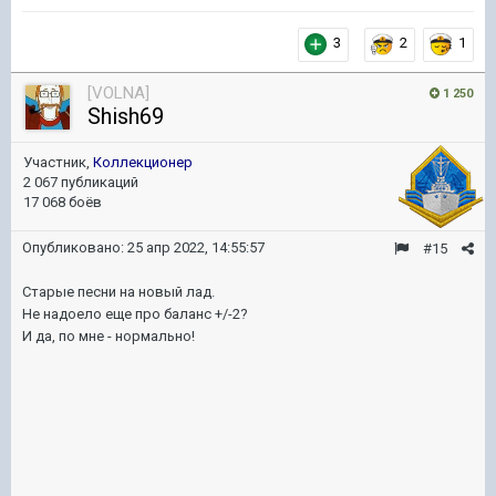
3
2
1
[VOLNA]
1 250
Shish69
Участник,
Коллекционер
2 067 публикаций
17 068 боёв
Опубликовано:
25 апр 2022, 14:55:57
#15
Старые песни на новый лад.
Не надоело еще про баланс +/-2?
И да, по мне - нормально!