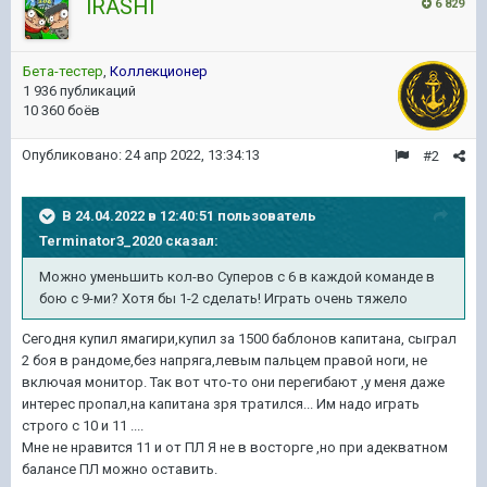
lRASHl
6 829
Бета-тестер
,
Коллекционер
1 936 публикаций
10 360 боёв
Опубликовано:
24 апр 2022, 13:34:13
#2
В 24.04.2022 в 12:40:51 пользователь
Terminator3_2020
сказал:
Можно уменьшить кол-во Суперов с 6 в каждой команде в
бою с 9-ми? Хотя бы 1-2 сделать! Играть очень тяжело
Сегодня купил ямагири,купил за 1500 баблонов капитана, сыграл
2 боя в рандоме,без напряга,левым пальцем правой ноги, не
включая монитор. Так вот что-то они перегибают ,у меня даже
интерес пропал,на капитана зря тратился... Им надо играть
строго с 10 и 11 ....
Мне не нравится 11 и от ПЛ Я не в восторге ,но при адекватном
балансе ПЛ можно оставить.