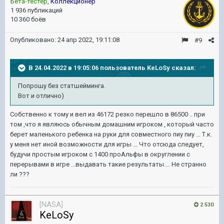
Бета-тестер
,
Коллекционер
1 936 публикаций
10 360 боёв
Опубликовано:
24 апр 2022, 19:11:08
#9
В 24.04.2022 в 19:05:06 пользователь
KeLoSy
сказал:
Попрошу без статшейминга.
Вот и отлично)
Собственно к тому и вел из 46172 резко перешло в 86500 .. при
том ,что я являюсь обычным домашним игроком , который часто
берет маленького ребенка на руки для совместного пиу пиу ... Т.к.
у меня нет иной возможности для игры ... Что отсюда следует,
будучи простым игроком с 1400 проАльфы в округлении с
перерывами в игре ...выдавать такие результаты.... Не странно
ли ???
[NASA]
2 530
KeLoSy