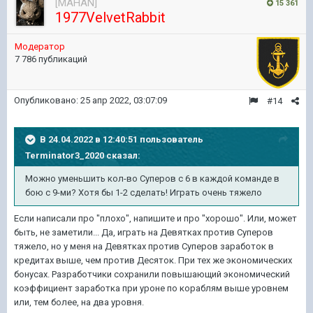
[MAHAN]
15 361
1977VelvetRabbit
Модератор
7 786 публикаций
Опубликовано:
25 апр 2022, 03:07:09
#14
В 24.04.2022 в 12:40:51 пользователь
Terminator3_2020
сказал:
Можно уменьшить кол-во Суперов с 6 в каждой команде в
бою с 9-ми? Хотя бы 1-2 сделать! Играть очень тяжело
Если написали про "плохо", напишите и про "хорошо". Или, может
быть, не заметили... Да, играть на Девятках против Суперов
тяжело, но у меня на Девятках против Суперов заработок в
кредитах выше, чем против Десяток. При тех же экономических
бонусах. Разработчики сохранили повышающий экономический
коэффициент заработка при уроне по кораблям выше уровнем
или, тем более, на два уровня.