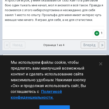
Я простой игрок, у меня оказывается 1300. Как-то в ранговом
бою один тыкать мне начал, мол я анскилл и всё такое. Правда я
посмеялся с этого киберспортсмена и неожиданно для себя
занял 1 место по опыту. Проальфа для меня имеет интерес чуть
меньше чем ничего. Я играю для себя, а не для статистики.
1
Назад
Вперёд
Страница 1 из 4
Подписчики
2
×
Мы используем файлы cookie, чтобы
предлагать вам наилучший возможный
ПЕРЕЙТИ К СПИСКУ ТЕМ
контент и сделать использование сайта
Предложения по игре
максимально удобным. Нажимая кнопку
«Ок» и продолжая использовать сайт, Вы
соглашаетесь с
Политикой
конфиденциальности.
Стиль