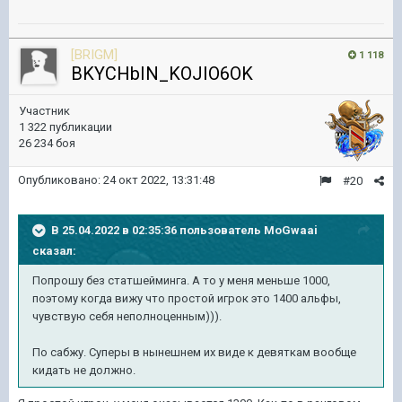
[BRIGM]
1 118
BKYCHbIN_KOJIO6OK
Участник
1 322 публикации
26 234 боя
Опубликовано:
24 окт 2022, 13:31:48
#20
В 25.04.2022 в 02:35:36 пользователь
MoGwaai
сказал:
Попрошу без статшейминга. А то у меня меньше 1000,
поэтому когда вижу что простой игрок это 1400 альфы,
чувствую себя неполноценным))).
По сабжу. Суперы в нынешнем их виде к девяткам вообще
кидать не должно.