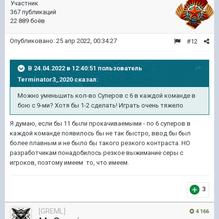
Участник
367 публикаций
22 889 боёв
Опубликовано:
25 апр 2022, 00:34:27
#12
В 24.04.2022 в 12:40:51 пользователь
Terminator3_2020
сказал:
Можно уменьшить кол-во Суперов с 6 в каждой команде в
бою с 9-ми? Хотя бы 1-2 сделать! Играть очень тяжело
Я думаю, если бы 11 были прокачиваемыми - по 6 суперов в
каждой команде появилось бы не так быстро, ввод бы был
более плавным и не было бы такого резкого контраста. НО
разработчикам понадобилось резкое выжимание серы с
игроков, поэтому имеем то, что имеем.
3
[GREML]
4 166