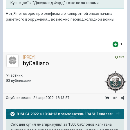
Кузнецов" и "Джеральд Форд" тоже не за горами.
Нет,Я не говорю про эльфизм,а о конкретной эпохе начала
ракетного вооружения... возможно период холодной войны
1
[PREY]
152
byCalliano
Участник
83 публикации
Опубликовано:
24 апр 2022, 18:13:57
#5
В 24.04.2022 в 13:34:13 пользователь
lRASHl
сказал:
Сегодня
купил ямагири,купил за 1500 баблонов капитана
,