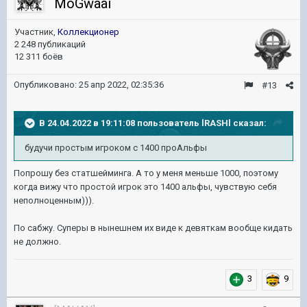
MoGwaai
Участник,
Коллекционер
2 248 публикаций
12 311 боёв
Опубликовано:
25 апр 2022, 02:35:36
#13
В 24.04.2022 в 19:11:08 пользователь
lRASHl
сказал:
будучи
простым игроком с 1400 проАльфы
Попрошу без статшейминга. А то у меня меньше 1000, поэтому
когда вижу что простой игрок это 1400 альфы, чувствую себя
неполноценным))).
По сабжу. Суперы в нынешнем их виде к девяткам вообще кидать
не должно.
3
9