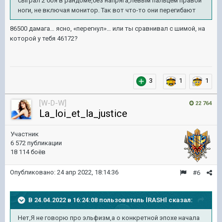
сыграл 2 боя в рандоме,без напряга,левым пальцем правой
ноги, н
е включая мо
нито
р. Так вот что-то они перегибают
86500 дамага… ясно, «перегнул»… или ты сравнивал с шимой, на
которой у тебя 46172?
3
1
1
[W-D-W]
22 764
La_loi_et_la_justice
Участник
6 572 публикации
18 114 боёв
Опубликовано:
24 апр 2022, 18:14:36
#6
В 24.04.2022 в 16:24:08 пользователь
lRASHl
сказал:
Нет,Я не говорю про эльфизм,а о конкретной эпохе начала