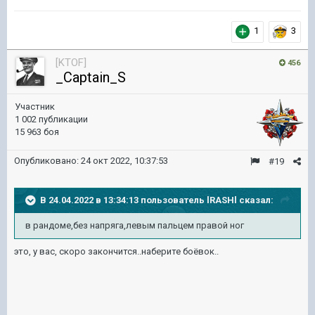
1
3
[KTOF]
456
_Captain_S
Участник
1 002 публикации
15 963 боя
Опубликовано:
24 окт 2022, 10:37:53
#19
В 24.04.2022 в 13:34:13 пользователь
lRASHl
сказал:
в рандоме,без напряга,левым пальцем правой ног
это, у вас, скоро закончится..наберите боёвок..