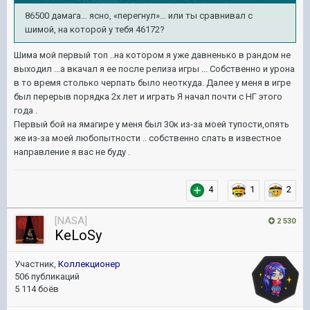
86500 дамага… ясно, «перегнул»… или ты сравнивал с
шимой, на которой у тебя 46172?
Шима мой первый топ ..на котором я уже давненько в рандом не
выходил ...а вкачал я ее после релиза игры ... Собственно и урона
в то время столько черпать было неоткуда. Далее у меня в игре
был перерыв порядка 2х лет и играть Я начал почти с НГ этого
года .
Первый бой на ямагире у меня был 30к из-за моей тупости,опять
же из-за моей любопытности .. собственно слать в известное
направление я вас не буду .
4
1
2
[NASA]
2 530
KeLoSy
Участник,
Коллекционер
506 публикаций
5 114 боёв