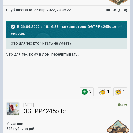
Опубликовано:
26 апр 2022, 20:08:22
#13
В 26.04.2022 в 18:16:38 пользователь
OGTPP4245otbr
сказал:
Это для тех кто ч
итать не умеет?
Это для тех, кому в лом, перечитывать.
3
1
1
[NET]
329
OGTPP4245otbr
Участник
548 публикаций