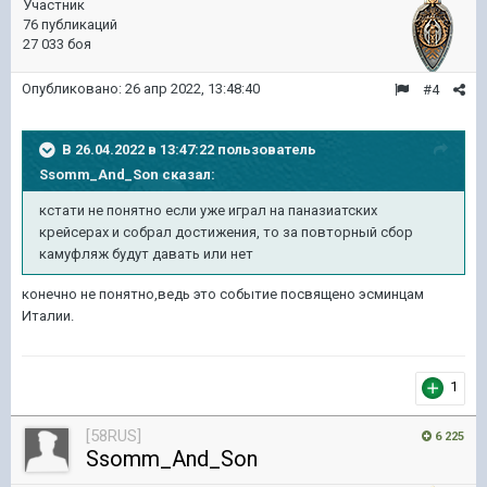
Участник
76 публикаций
27 033 боя
Опубликовано:
26 апр 2022, 13:48:40
#4
В 26.04.2022 в 13:47:22 пользователь
Ssomm_And_Son
сказал:
кстати не понятно если уже играл на паназиатских
крейсерах и собрал достижения, то за повторный сбор
камуфляж будут давать или нет
конечно не понятно,ведь это событие посвящено эсминцам
Италии.
1
[58RUS]
6 225
Ssomm_And_Son