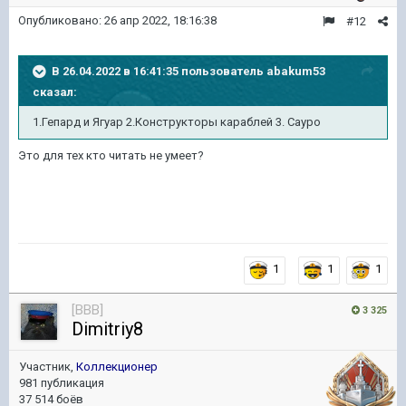
Опубликовано:
26 апр 2022, 18:16:38
#12
В 26.04.2022 в 16:41:35 пользователь
abakum53
сказал:
1.Гепард и Ягуар 2.Конструкторы караблей 3. Сауро
Это для тех кто читать не умеет?
1
1
1
[BBB]
3 325
Dimitriy8
Участник,
Коллекционер
981 публикация
37 514 боёв