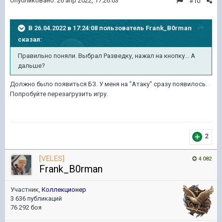
Опубликовано:
26 апр 2022, 17:26:03
#10
В 26.04.2022 в 17:24:08 пользователь
Frank_B0rman
сказал:
Правильно поняли. Выбрал Разведку, нажал на кнопку... А
дальше?
Должно было появиться БЗ. У меня на "Атаку" сразу появилось.
Попробуйте перезагрузить игру.
2
[VELES]
4 082
Frank_B0rman
Участник,
Коллекционер
3 636 публикаций
76 292 боя