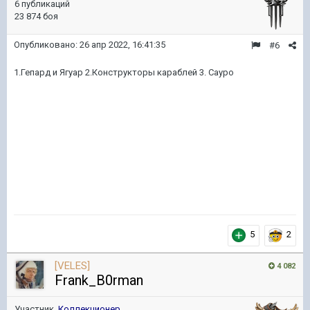
6 публикаций
23 874 боя
Опубликовано:
26 апр 2022, 16:41:35
#6
1.Гепард и Ягуар 2.Конструкторы караблей 3. Сауро
5
2
[VELES]
4 082
Frank_B0rman
Участник,
Коллекционер