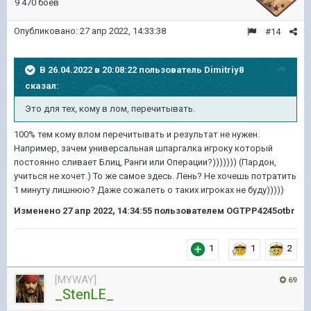
9 470 боёв
Опубликовано:
27 апр 2022, 14:33:38
#14
В 26.04.2022 в 20:08:22 пользователь
Dimitriy8
сказал:
Это для тех, кому в лом, перечитывать.
100% тем кому влом перечитывать и результат не нужен.
Например, зачем универсальная шпаргалка игроку который
постоянно сливает Блиц, Ранги или Операции?))))))) (Пардон,
учиться не хочет.) То же самое здесь. Лень? Не хочешь потратить
1 минуту лишнюю? Даже сожалеть о таких игроках не буду)))))
Изменено
27 апр 2022, 14:34:55
пользователем OGTPP4245otbr
1
1
2
[MYWAY]
69
_StenLE_