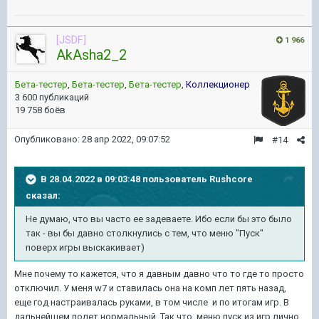
[JSDF]
1 966
AkAsha2_2
Бета-тестер
,
Бета-тестер
,
Бета-тестер
,
Коллекционер
3 600 публикаций
19 758 боёв
Опубликовано:
28 апр 2022, 09:07:52
#14
В 28.04.2022 в 09:03:48 пользователь
Rushcore
сказал:
Не думаю, что вы часто ее задеваете. Ибо если бы это было
так - вы бы давно столкнулись с тем, что меню "Пуск"
поверх игры выскакивает)
Мне почему то кажется, что я давным давно что то где то просто
отключил. У меня w7 и ставилась она на комп лет пять назад,
еще год настраивалась руками, в том числе и по итогам игр. В
дальнейшем полет нормальный. Так что, меню пуск из игр лично