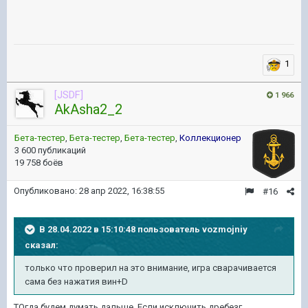
1
[JSDF]
1 966
AkAsha2_2
Бета-тестер
,
Бета-тестер
,
Бета-тестер
,
Коллекционер
3 600 публикаций
19 758 боёв
Опубликовано:
28 апр 2022, 16:38:55
#16
В 28.04.2022 в 15:10:48 пользователь
vozmojniy
сказал:
только что проверил на это внимание, игра сварачивается
сама без нажатия вин+D
ТОгда будем думать дальше. Если исключить дребезг