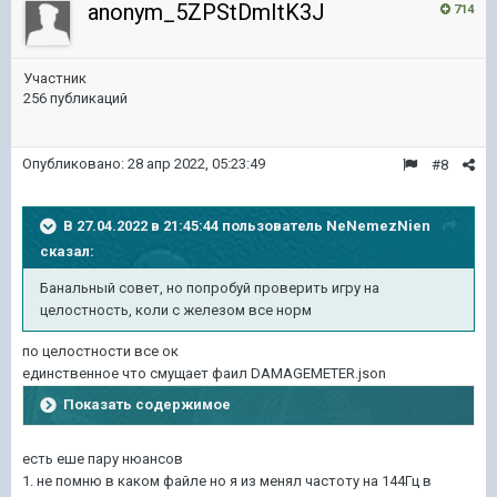
anonym_5ZPStDmItK3J
714
Участник
256 публикаций
Опубликовано:
28 апр 2022, 05:23:49
#8
В 27.04.2022 в 21:45:44 пользователь
NeNemezNien
сказал:
Банальный совет, но попробуй проверить игру на
целостность, коли с железом все норм
по целостности все ок
единственное что смущает фаил DAMAGEMETER.json
Показать содержимое
есть еше пару нюансов
1. не помню в каком файле но я из менял частоту на 144Гц в