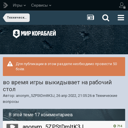
Игры
Сервисы
Технические вопросы
Для публикации в этом разделе необходимо провести 50
боёв.
во время игры выкидывает на рабочий
стол
Автор:
anonym_5ZPStDmItK3J
,
26 апр 2022, 21:05:26
в
Технические
вопросы
В этой теме 17 комментариев
anonym_5ZPStDmItK3J
714