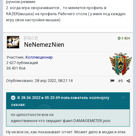
ручном режиме
2. когда игра сворачивается , то меняется профиль в
RAZER(мышка) на профиль Рабочего стола ( у меня под каждую
игру свои настройки мышки)
[FRI13]
3 824
NeNemezNien
Участник,
Коллекционер
2 627 публикаций
36 431 бой
Опубликовано:
28 апр 2022, 08:21:14
#9
В 28.04.2022 в 05:23:49 пользователь
vozmojniy
сказал:
по целостности все ок
единственное что смущает фаил DAMAGEMETER.json
Ну не все ок, как показывает отчет. Может дело в модах и этих