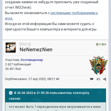
создании заявки не забудьте приложить уже созданный
отчет WGCheck).
Вы
можете ознакомиться с
системными требованиями к
игре.
Исходя из этой информации Вы сами
можете судить о
пригодности Вашего компьютера и интернета для
игры.
[FRI13]
3 824
NeNemezNien
Участник,
Коллекционер
2 627 публикаций
36 431 бой
Опубликовано:
27 апр 2022, 08:21:46
#5
В 26.04.2022 в 21:05:26 пользователь
vozmojniy
сказал:
что может быть ? периодически игра сворачивается и меня