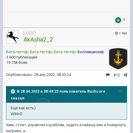
1
[JSDF]
1 966
AkAsha2_2
Бета-тестер
,
Бета-тестер
,
Бета-тестер
,
Коллекционер
3 600 публикаций
19 758 боёв
Опубликовано:
28 апр 2022, 08:53:24
#12
В 28.04.2022 в 08:49:22 пользователь
Rushcore
сказал:
Еще как есть)
WIN+D
Хмм, стоит, управляя кораблем, задеть клавишу вин и повернуть
направо, и...