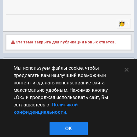
1
Эта тема закрыта для публикации новых ответов.
Подписчики
0
×
Мы используем файлы cookie, чтобы
предлагать вам наилучший возможный
ПЕРЕЙТИ К СПИСКУ ТЕМ
контент и сделать использование сайта
Технические вопросы
максимально удобным. Нажимая кнопку
«Ок» и продолжая использовать сайт, Вы
соглашаетесь с
Политикой
конфиденциальности.
Стиль
OK
Powered by Invision Community