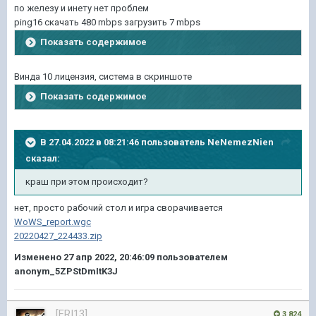
по железу и инету нет проблем
ping16 скачать 480 mbps загрузить 7 mbps
Показать содержимое
Винда 10 лицензия, система в скриншоте
Показать содержимое
В 27.04.2022 в 08:21:46 пользователь
NeNemezNien
сказал:
краш при этом происходит?
нет, просто рабочий стол и игра сворачивается
WoWS_report.wgc
20220427_224433.zip
Изменено
27 апр 2022, 20:46:09
пользователем
anonym_5ZPStDmItK3J
[FRI13]
3 824