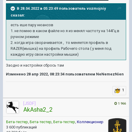
В 28.04.2022 в 05:23:49 пользователь
vozmojniy
сказал:
есть еше пару нюансов
1. не помню в каком файле но я из менял частоту на 144Гц в
ручном режиме
2. когда игра сворачивается , то меняется профиль в
RAZER(мышка) на профиль Рабочего стола ( у меня под
каждую игру свои настройки мышки)
Заодно и настройки сбрось там
Изменено
28 апр 2022, 08:23:34
пользователем NeNemezNien
1
[JSDF]
1 966
AkAsha2_2
Бета-тестер
,
Бета-тестер
,
Бета-тестер
,
Коллекционер
3 600 публикаций