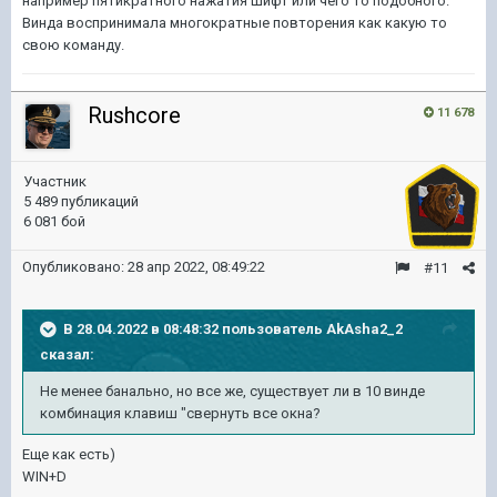
например пятикратного нажатия шифт или чего то подобного.
Винда воспринимала многократные повторения как какую то
свою команду.
Rushcore
11 678
Участник
5 489 публикаций
6 081 бой
Опубликовано:
28 апр 2022, 08:49:22
#11
В 28.04.2022 в 08:48:32 пользователь
AkAsha2_2
сказал:
Не менее банально, но все же, существует ли в 10 винде
комбинация клавиш "свернуть все окна?
Еще как есть)
WIN+D