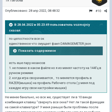
19 758 боёв
Опубликовано:
28 апр 2022, 08:48:32
#10
В 28.04.2022 в 05:23:49 пользователь
vozmojniy
сказал:
по целостности все ок
единственное что смущает фаил DAMAGEMETER.json
Показать содержимое
есть еше пару нюансов
1. не помню в каком файле но я из менял частоту на 144Гц в
ручном режиме
2. когда игра сворачивается , то меняется профиль в
RAZER(мышка) на профиль Рабочего стола ( у меня под
каждую игру свои настройки мышки)
Не менее банально, но все же, существует ли в 10 винде
комбинация клавиш "свернуть все окна? Нет ли такой функцции
на самой клавиатуре? У меня раньше были проблемы после