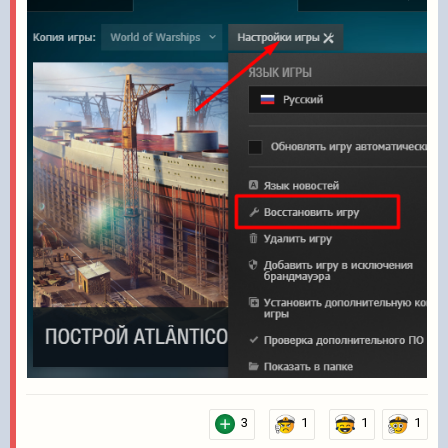
3
1
1
1