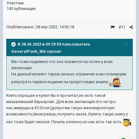
Участник
143 публикации
Опубликовано:
28 апр 2022, 14:03:18
#11
В 28.04.2022 в 09:29:59 пользователь
GeneralPunk_WG
сказал:
Мы тоже надеемся что она окажется на полке у всех
желающих.
На данный момент тираж сильно ограничен и мы планируем
разыграть первое издание на предстоящих акциях.
Книга хорошая и купил бы и прочитал,но есть такой
мааааленький барьерчик..Для всех желающих это не про
нас,живущих в ЕС.Если (допустим такую маловероятную
возможность)выиграешь,получить низзя..Купить такую книгу у
нас тоже будет низззя..Печаль конечно,но как есть так есть