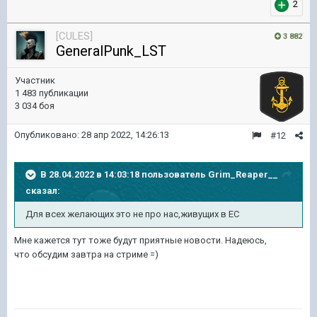
2
[CULES]
3 882
GeneralPunk_LST
Участник
1 483 публикации
3 034 боя
Опубликовано:
28 апр 2022, 14:26:13
#12
В 28.04.2022 в 14:03:18 пользователь
Grim_Reaper__
сказал:
Для всех желающих это не про нас,живущих в ЕС
Мне кажется тут тоже будут приятные новости. Надеюсь,
что обсудим завтра на стриме =)