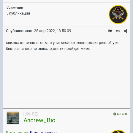
Участник
5 публикаций
Опубликовано:
28 апр 2022, 13:50:09
#9
книжка конечно огонъ!но учитывая сколько розыгрышей уже
было и ничего не выпало,опять пройдет мимо
[UN-SE]
63 260
Andrew_Bio
Бета-тестер
,
Коллекционер