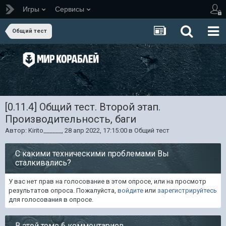
Игры
Сервисы
Общий тест
[0.11.4] Общий тест. Второй этап.
Производительность, баги
Автор:
Kirito______
,
28 апр 2022, 17:15:00
в
Общий тест
С какими техническими проблемами Вы
сталкивались?
У вас нет прав на голосование в этом опросе, или на просмотр
результатов опроса. Пожалуйста,
войдите
или
зарегистрируйтесь
для голосования в опросе.
В этой теме 6 комментариев