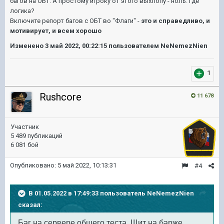
багов на ОБТ. А простому игроку от этого выхлопу - ноль. Где
логика?
Включите репорт багов с ОБТ во "Флаги" -
это и справедливо, и
мотивирует, и всем хорошо
Изменено
3 май 2022, 00:22:15
пользователем NeNemezNien
1
Rushcore
11 678
Участник
5 489 публикаций
6 081 бой
Опубликовано:
5 май 2022, 10:13:31
#4
В 01.05.2022 в 17:49:33 пользователь
NeNemezNien
сказал:
Баг на сервере общего теста. Щит на барже