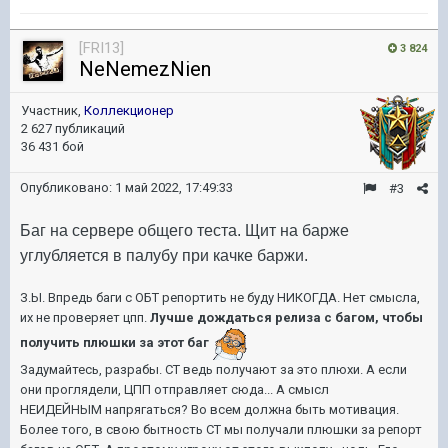
[FRI13]
3 824
NeNemezNien
Участник,
Коллекционер
2 627 публикаций
36 431 бой
Опубликовано:
1 май 2022, 17:49:33
#3
Баг на сервере общего теста. Щит на барже
углубляется в палубу при качке баржи.
З.Ы. Впредь баги с ОБТ репортить не буду НИКОГДА. Нет смысла,
их не проверяет цпп.
Лучше дождаться релиза с багом, чтобы
получить плюшки за этот баг
Задумайтесь, разрабы. СТ ведь получают за это плюхи. А если
они проглядели, ЦПП отправляет сюда... А смысл
НЕИДЕЙНЫМ напрягаться? Во всем должна быть мотивация.
Более того, в свою бытность СТ мы получали плюшки за репорт