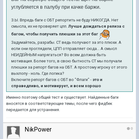
углубляется в палубу при качке баржи.
З.Ы. Впредь баги с ОБТ репортить не буду НИКОГДА. Нет
смысла, их не проверяет цпп.
Лучше дождаться релиза с
багом, чтобы получить плюшки за этот баг
Задумайтесь, разрабы. СТ ведь получают за это плюхи. А
если они проглядели, ЦПП отправляет сюда... А смысл
НЕИДЕЙНЫМ напрягаться? Во всем должна быть
мотивация. Более того, в свою бытность СТ мы получали
плюшки за репорт багов на ОБТ. А простому игроку от этого
выхлопу - ноль. Где логика?
Включите репорт багов с ОБТ во "Флаги" -
это и
справедливо, и мотивирует, и всем хорошо
Именно поэтому общий тест и существует. Найденные баги
вносятся в соответствующие темы, после чего фидбек
передается для устранения.
NikPower
0