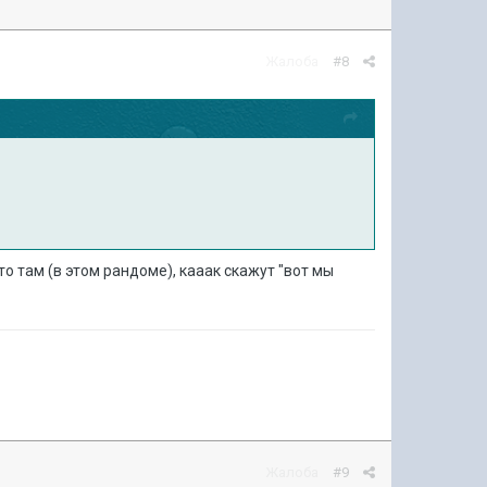
Жалоба
#8
то там (в этом рандоме), кааак скажут "вот мы
Жалоба
#9