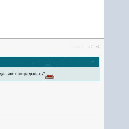
Жалоба
#7
ы дальше пострадывать?