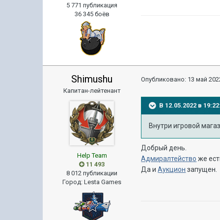
5 771 публикация
36 345 боёв
Shimushu
Опубликовано:
13 май 2022
Капитан-лейтенант
В 12.05.2022 в 19:
Внутри игровой мага
Добрый день.
Help Team
Адмиралтейство
же ест
11 493
Да и
Аукцион
запущен.
8 012 публикации
Город
:
Lesta Games