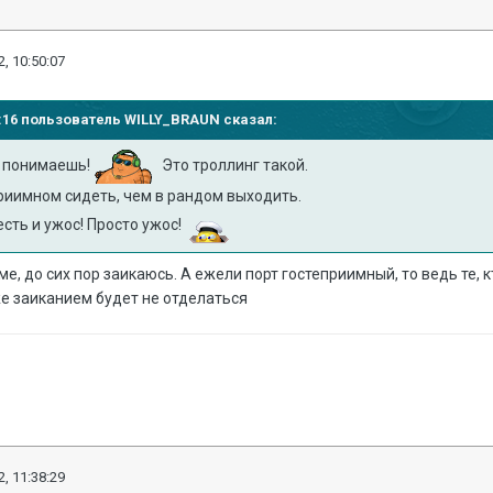
, 10:50:07
10:16 пользователь
WILLY_BRAUN
сказал:
е понимаешь!
Это троллинг такой.
риимном сидеть, чем в рандом выходить.
есть и ужос! Просто ужос!
ме, до сих пор заикаюсь. А ежели порт гостеприимный, то ведь те, к
уже заиканием будет не отделаться
, 11:38:29