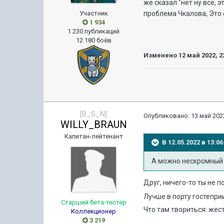
же сказал "нет ну всё, 
Участник
проблема Чкалова, Это
1 934
1 230 публикаций
12 180 боёв
Изменено
12 май 2022, 2
[B_S_N]
Опубликовано:
13 май 2022
WILLY_BRAUN
Капитан-лейтенант
В 12.05.2022 в 13:
А можно нескромный 
Друг, ничего-то ты не 
Лучше в порту гостепри
Старший бета-тестер
Что там твориться: жес
Коллекционер
3 219