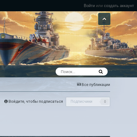
Войти
или
создать аккаунт
Все публикации
Войдите, чтобы подписаться
Подписчики
0