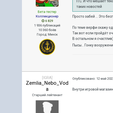
П.С. И что мешает те
таких новостей
Бета-тестер
Коллекционер
Просто забей ... Это бес
6 829
1 936 публикаций
По теме верфи скажу одн
10 360 боёв
Так вот если пройдёт оч
Город
:
Минск
В остальном я счастлив
Пысы... Гонку вооружен
[IGRA]
Опубликовано:
12 май 2022
Zemlia_Nebo_Vod
a
Внутри игровой магази
Старший лейтенант