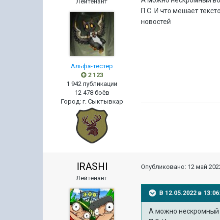
А можно нескромный во
Лейтенант
П.С. И что мешает текс
новостей
Альфа-тестер
2 123
1 942 публикации
12 478 боёв
Город
:
г. Сыктывкар
lRASHl
Опубликовано:
12 май 2022
Лейтенант
В 12.05.2022 в 13:
А можно нескромный 