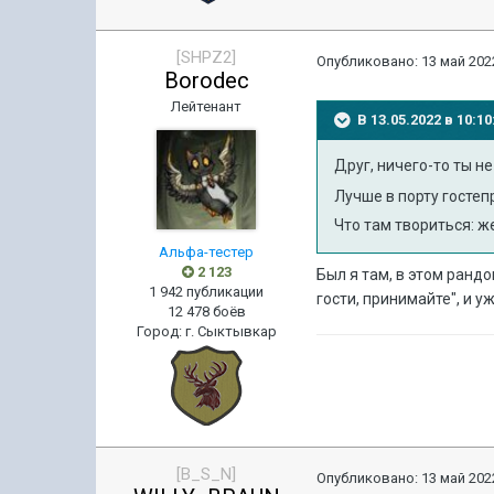
[SHPZ2]
Опубликовано:
13 май 2022
Borodec
Лейтенант
В 13.05.2022 в 10:
Друг, ничего-то ты н
Лучше в порту гостеп
Что там твориться: ж
Альфа-тестер
2 123
Был я там, в этом рандо
1 942 публикации
гости, принимайте", и 
12 478 боёв
Город
:
г. Сыктывкар
[B_S_N]
Опубликовано:
13 май 2022