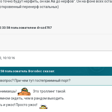
это точно будут нерфить, он как Ав до нерфов". Он на фоне всех ос
 откровенный перенерф остальных)
2:33:58
пользователем drozd707
, 10:10:16
06:58 пользователь
Borodec
сказал:
вопрос? При чем тут гостеприимный порт?
понимаешь!
Это троллинг такой.
имном сидеть, чем в рандом выходить.
ть и ужос! Просто ужос!