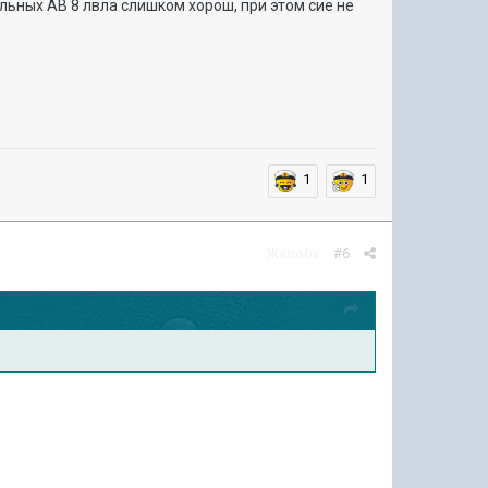
тальных АВ 8 лвла слишком хорош, при этом сие не
1
1
Жалоба
#6