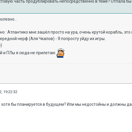
кстовую часть продублировать непосредственно в теме? Отпала б
полезно...
о : Атлантико мне зашёл просто на ура, очень крутой корабль, это
ередной нерф (Аля Чкалов) - Я попросту уйду из игры.
))
ий и ПЛы я сюда не прилетаю
, 19:22:32
н хотя бы планируется в будущем? Или мы недостойны и должны д