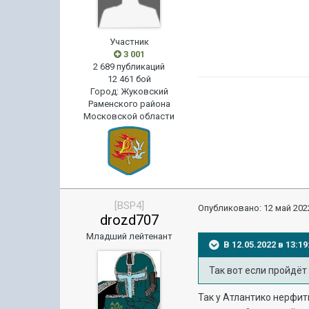
Участник
3 001
2 689 публикаций
12 461 бой
Город
:
Жуковский
Раменского района
Московской области
[BSP4]
Опубликовано:
12 май 2022
drozd707
Младший лейтенант
В 12.05.2022 в 13:
Так вот если пройдёт
Так у Атлантико нерфить