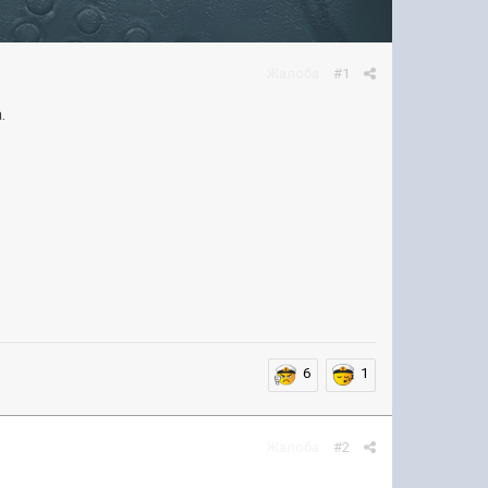
Жалоба
#1
.
6
1
Жалоба
#2