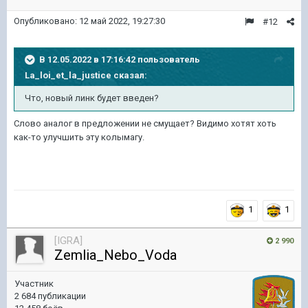
Опубликовано:
12 май 2022, 19:27:30
#12
В 12.05.2022 в 17:16:42 пользователь
La_loi_et_la_justice
сказал:
Что
,
новый
линк будет
введен
?
Слово аналог в предложении не смущает? Видимо хотят хоть
как-то улучшить эту колымагу.
1
1
[IGRA]
2 990
Zemlia_Nebo_Voda
Участник
2 684 публикации