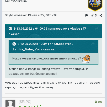
640 публикаций
Опубликовано:
13 май 2022, 04:37:08
#15
В 13.05.2022 в 04:09:06 пользователь
vladozz77
сказал:
В 12.05.2022 в 19:39:17 пользователь
Zemlia_Nebo_Voda
сказал:
Когда же вы наконец оставите авики в покое?
А типо норм, когда Юнайтед
стейтс
шатает рандом? И
вваливает по 30к безнаказанно
?
хочу вас порадовать штаты можно сказать и не заметят своего
нерфа, страдать будет британец.
[SELPO]
386
vladozz77