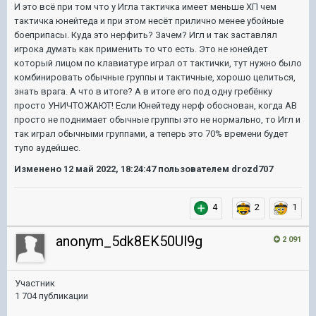
И это всё при том что у Игла тактичка имеет меньше ХП чем
тактичка юнейтеда и при этом несёт прилично менее убойные
боеприпасы. Куда это нерфить? Зачем? Игл и так заставлял
игрока думать как применить то что есть. Это не юнейдет
который лицом по клавиатуре играл от тактички, тут нужно было
комбинировать обычные группы и тактичные, хорошо целиться,
знать врага. А что в итоге? А в итоге его под одну гребёнку
просто УНИЧТОЖАЮТ! Если Юнейтеду нерф обоснован, когда АВ
просто не поднимает обычные группы это не нормально, то Игл и
так играл обычными группами, а теперь это 70% времени будет
тупо аудейшес.
Изменено
12 май 2022, 18:24:47
пользователем drozd707
4
2
1
anonym_5dk8EK50Ul9g
2 091
Участник
1 704 публикации