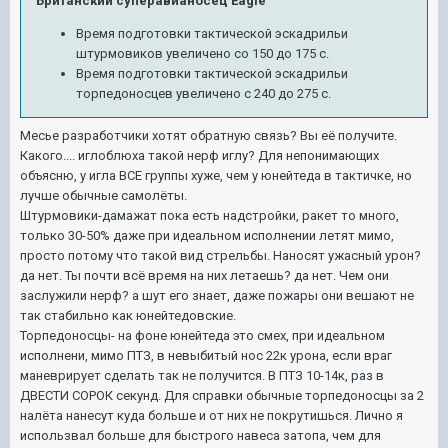
Британский суперавианосец Eagle
Время подготовки тактической эскадрильи
штурмовиков увеличено со 150 до 175 с.
Время подготовки тактической эскадрильи
торпедоносцев увеличено с 240 до 275 с.
Месье разработчики хотят обратную связь? Вы её получите.
Какого.... иглоблюха такой нерф иглу? Для непонимающих
объясню, у игла ВСЕ группы хуже, чем у юнейтеда в тактичке, но
лучше обычные самолёты.
Штурмовики-дамажат пока есть надстройки, ракет то много,
только 30-50% даже при идеальном исполнении летят мимо,
просто потому что такой вид стрельбы. Наносят ужасный урон?
да нет. Ты почти всё время на них летаешь? да нет. Чем они
заслужили нерф? а шут его знает, даже пожары они вешают не
так стабильно как юнейтедовские.
Торпедоносцы- на фоне юнейтеда это смех, при идеальном
исполнени, мимо ПТЗ, в невыбитый нос 22к урона, если враг
маневрирует сделать так не получится. В ПТЗ 10-14к, раз в
ДВЕСТИ СОРОК секунд. Для справки обычные торпедоносцы за 2
налёта нанесут куда больше и от них не покрутишься. Лично я
использвал больше для быстрого навеса затопа, чем для