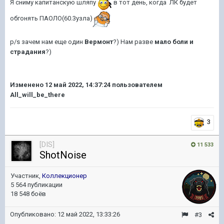
Я сниму капитанскую шляпу
в тот день, когда ЛК будет
обгонять ПАОЛО(60.3узла)
p/s зачем нам еще один
Вермонт
?) Нам разве
мало боли и
страдания
?)
Изменено
12 май 2022, 14:37:24
пользователем
All_will_be_there
3
[DIS]
11 533
ShotNoise
Участник,
Коллекционер
5 564 публикации
18 548 боёв
Опубликовано:
12 май 2022, 13:33:26
#3