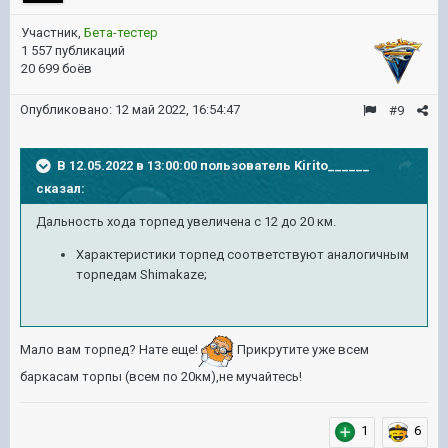
Участник,
Бета-тестер
1 557 публикаций
20 699 боёв
Опубликовано:
12 май 2022, 16:54:47
#9
В 12.05.2022 в 13:00:00 пользователь
Kirito______
сказал:
Дальность хода торпед увеличена с 12 до 20 км.
Характеристики торпед соответствуют аналогичным
торпедам Shimakaze;
Мало вам торпед? Нате еще!
Прикрутите уже всем
баркасам торпы (всем по 20км),не мучайтесь!
1
6