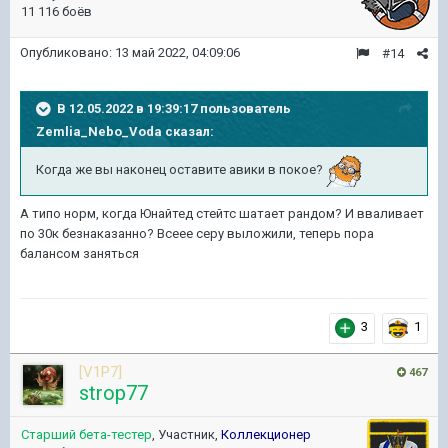
11 116 боёв
Опубликовано:
13 май 2022, 04:09:06
#14
В 12.05.2022 в 19:39:17 пользователь
Zemlia_Nebo_Voda
сказал:
Когда же вы наконец оставите авики в покое?
А типо норм, когда Юнайтед стейтс шатает рандом? И вваливает
по 30к безнаказанно? Всеее серу выложили, теперь пора
балансом заняться
3
1
[V1P7]
467
strop77
Старший бета-тестер
, Участник,
Коллекционер