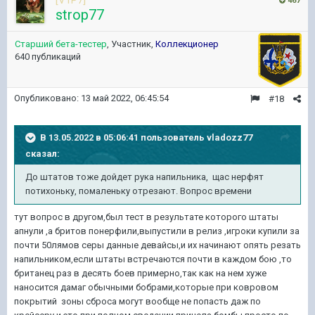
[V1P7]
467
strop77
Старший бета-тестер
, Участник,
Коллекционер
640 публикаций
Опубликовано:
13 май 2022, 06:45:54
#18
В 13.05.2022 в 05:06:41 пользователь
vladozz77
сказал:
До штатов тоже дойдет
рука напильника, щас нерфят
потихоньку, помаленьку
отрезают.
Вопрос
времени
тут вопрос в другом,был тест в результате которого штаты
апнули ,а бритов понерфили,выпустили в релиз ,игроки купили за
почти 50лямов серы данные девайсы,и их начинают опять резать
напильником,если штаты встречаются почти в каждом бою ,то
британец раз в десять боев примерно,так как на нем хуже
наносится дамаг обычными бобрами,которые при ковровом
покрытий зоны сброса могут вообще не попасть даж по