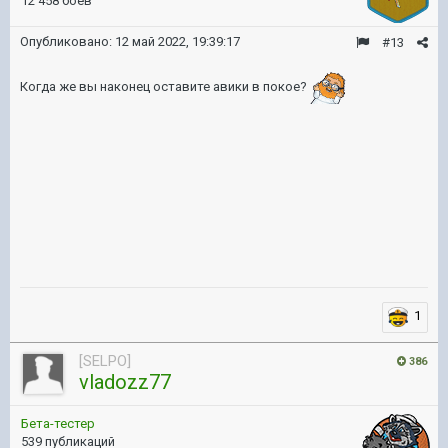
12 458 боёв
Опубликовано:
12 май 2022, 19:39:17
#13
Когда же вы наконец оставите авики в покое?
1
[SELPO]
386
vladozz77
Бета-тестер
539 публикаций