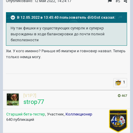
Опубликовано:
12 май 2022, 14:24:17
#5
В 12.05.2022 в 13:45:40 пользователь
diGGst
сказал:
Ну так фишки и у существующих суперлк и суперкр
вырождены в ходе балансировки до почти полной
бесполезности
Хм. У кого именно? Раньше яб ямагири и говновер назвал. Теперь
только немца могу.
1
[V1P7]
467
strop77
Старший бета-тестер
, Участник,
Коллекционер
640 публикаций