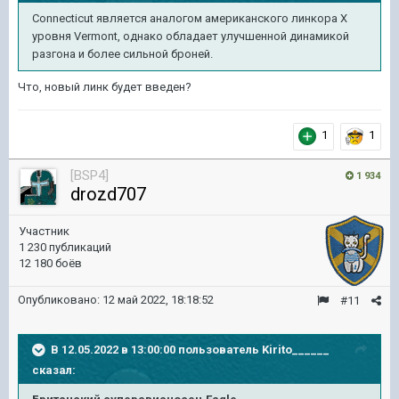
Connecticut является аналогом американского линкора Х
уровня Vermont, однако обладает улучшенной динамикой
разгона и более сильной броней.
Что, новый линк будет введен?
1
1
[BSP4]
1 934
drozd707
Участник
1 230 публикаций
12 180 боёв
Опубликовано:
12 май 2022, 18:18:52
#11
В 12.05.2022 в 13:00:00 пользователь
Kirito______
сказал: