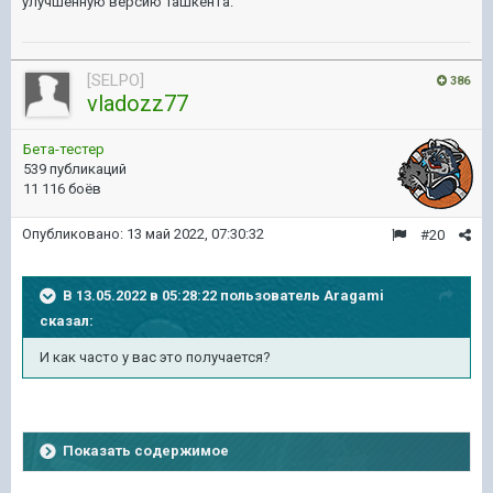
улучшенную версию Ташкента.
[SELPO]
386
vladozz77
Бета-тестер
539 публикаций
11 116 боёв
Опубликовано:
13 май 2022, 07:30:32
#20
В 13.05.2022 в 05:28:22 пользователь
Aragami
сказал:
И как часто у вас это получается?
Показать содержимое