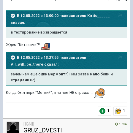
В 12.05.2022 в 13:00:00 пользователь
Kirito______
сказал:
в тестирование возвращается
Ждем "Китаками"!!
В 12.05.2022 в 13:27:55 пользователь
All_will_be_there
сказал:
зачем нам еще один
Вермонт
?) Нам разве
мало боли и
страдания
?)
Когда был перк "Меткий", я на нем НЕ страдал...
1
1
[IGNI]
1 696
GRUZ_DVESTI