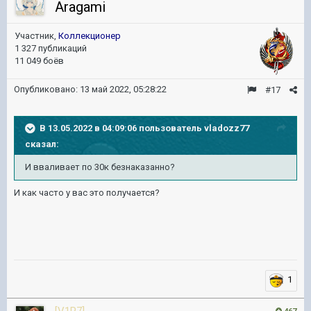
Aragami
Участник,
Коллекционер
1 327 публикаций
11 049 боёв
Опубликовано:
13 май 2022, 05:28:22
#17
В 13.05.2022 в 04:09:06 пользователь
vladozz77
сказал:
И вваливает по 30к безнаказанно
?
И как часто у вас это получается?
1