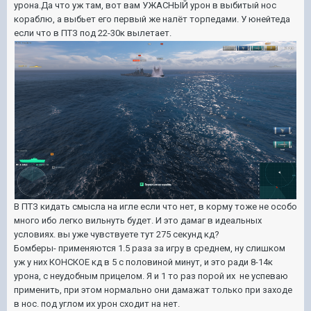
урона.Да что уж там, вот вам УЖАСНЫЙ урон в выбитый нос
кораблю, а выбьет его первый же налёт торпедами.
У юнейтеда
если что в ПТЗ под 22-30к вылетает.
В ПТЗ кидать смысла на игле если что нет, в корму тоже не особо
много ибо легко вильнуть будет. И это дамаг в идеальных
условиях. вы уже чувствуете тут 275 секунд кд?
Бомберы- применяются 1.5 раза за игру в среднем, ну слишком
уж у них КОНСКОЕ кд в 5 с половиной минут, и это ради 8-14к
урона, с неудобным прицелом. Я и 1 то раз порой их не успеваю
применить, при этом нормально они дамажат только при заходе
в нос. под углом их урон сходит на нет.