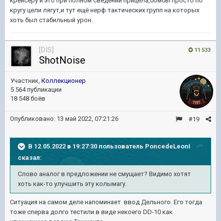
крейсеру и это при полном сведении прицела,бомбы просто по
кругу цели лягут,и тут ещё нерф тактических групп на которых
хоть был стабильный урон.
[DIS]
11 533
ShotNoise
Участник,
Коллекционер
5 564 публикации
18 548 боёв
Опубликовано:
13 май 2022, 07:21:26
#19
В 12.05.2022 в 19:27:30 пользователь
PoncedeLeonI
сказал:
Слово аналог в предложении не смущает? Видимо хотят
хоть как-то улучшить эту колымагу.
Ситуация на самом деле напоминает ввод Дельного. Его тогда
тоже сперва долго тестили в виде некоего DD-10 как