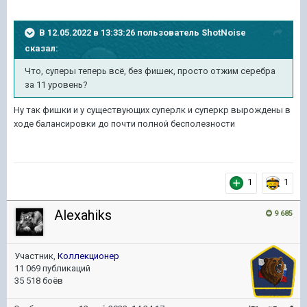
В 12.05.2022 в 13:33:26 пользователь
ShotNoise
сказал:
Что, суперы теперь всё, без фишек, просто отжим серебра
за 11 уровень?
Ну так фишки и у существующих суперлк и суперкр вырождены в
ходе балансировки до почти полной бесполезности
1
1
Alexahiks
9 685
Участник,
Коллекционер
11 069 публикаций
35 518 боёв