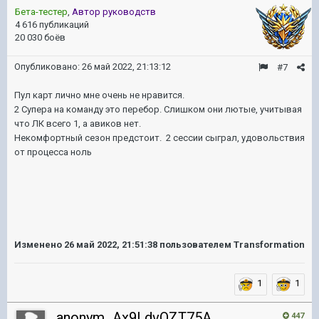
Бета-тестер
,
Автор руководств
4 616 публикаций
20 030 боёв
Опубликовано:
26 май 2022, 21:13:12
#7
Пул карт лично мне очень не нравится.
2 Супера на команду это перебор. Слишком они лютые, учитывая
что ЛК всего 1, а авиков нет.
Некомфортный сезон предстоит. 2 сессии сыграл, удовольствия
от процесса ноль
Изменено
26 май 2022, 21:51:38
пользователем Transformation
1
1
anonym_Ax9LdvOZT75A
447