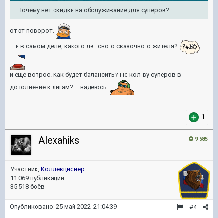
Почему нет скидки на обслуживание для суперов?
от эт поворот.
... и в самом деле, какого ле...сного сказочного жителя?
и еще вопрос. Как будет балансить? По кол-ву суперов в
дополнение к лигам? ... надеюсь.
1
Alexahiks
9 685
Участник,
Коллекционер
11 069 публикаций
35 518 боёв
Опубликовано:
25 май 2022, 21:04:39
#4