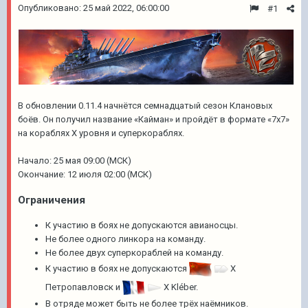
Опубликовано:
25 май 2022, 06:00:00
#1
В обновлении 0.11.4 начнётся семнадцатый сезон Клановых
боёв. Он получил название «Кайман» и пройдёт в формате «7х7»
на кораблях Х уровня и суперкораблях.
Начало:
25 мая 09:00 (МСК)
Окончание:
12 июля 02:00 (МСК)
Ограничения
К участию в боях не допускаются авианосцы.
Не более одного линкора на команду.
Не более двух суперкораблей на команду.
К участию в боях не допускаются
X
Петропавловск
и
X
Kléber
.
В отряде может быть не более трёх наёмников.