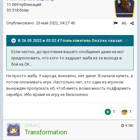
11 069 публикаций
35 518 боёв
Опубликовано:
26 май 2022, 04:27:40
#6
В 26.05.2022 в 03:52:47 пользователь
Dezzex
сказал:
Если
честно, до прочтения вашего сообщения даже не мог
предположить
, что кого то задушит жаба из за выхода в
бой на СК...
Не просто жаба. У народа, внезапно, нет денег. В начале купить, а
потом оплачивать игрк. Настолько нет, что один из игроков
вынужден пропускать кб, чтоб иметь возможность подфармить
серебро. Ибо время на игру не бесконечно
1
1
[MIMIK]
9 781
Transformation