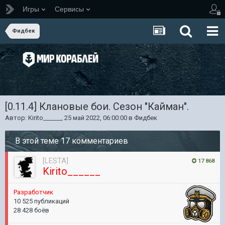
Игры
Сервисы
Фидбек
[0.11.4] Клановые бои. Сезон "Кайман".
Автор:
Kirito______
,
25 май 2022, 06:00:00
в
Фидбек
В этой теме 17 комментариев
[LESTA]
17 868
Kirito______
Разработчик
10 525 публикаций
28 428 боёв