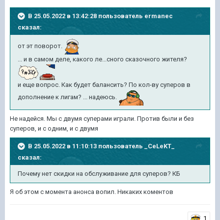
В 25.05.2022 в 13:42:28 пользователь
ermanec
сказал:
от эт поворот.
... и в самом деле, какого ле...сного сказочного жителя?
и еще вопрос. Как будет балансить? По кол-ву суперов в
дополнение к лигам? ... надеюсь.
Не надейся. Мы с двумя суперами играли. Против были и без
суперов, и с одним, и с двумя
В 25.05.2022 в 11:10:13 пользователь
_CeLeKT_
сказал:
Почему
нет скидки на обслуживание для суперов? КБ
Я об этом с момента анонса вопил. Никаких коментов
1