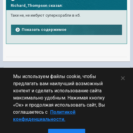
Richard_Thompson
сказал:
Таки не, не имбуют суперкорабли в кб.
Показать содержимое
Подписчики
0
×
Мы используем файлы cookie, чтобы
предлагать вам наилучший возможный
ПЕРЕЙТИ К СПИСКУ ТЕМ
контент и сделать использование сайта
Фидбек
максимально удобным. Нажимая кнопку
«Ок» и продолжая использовать сайт, Вы
соглашаетесь с
Политикой
конфиденциальности.
Стиль