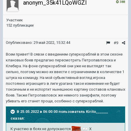
anonym_35k41LQoWGZl
388
Участник
152 публикации
Опубликовано:
29 май 2022, 15:32:44
#9
Всем привет! В сявзи с введением суперкораблей в этом сезоне
клановых боев предлагаю пересмотреть Петропавловска и
Клебера. На фоне суперкораблей они уже не выглядят так
сильно, поэтому можно их ввести с ограничением в количестве 1
штука на команду. На мой субьективный взгляд игрока
постоянно играющего в лиге урагана такое изменение не будет
токсичным и не испортит нынешнюю картину составов клановых
боев. Также Петропавловск же немного занерфили, поэтому
убивать его станет проще, особенно с суперкораблей.
В 25.05.2022 в 06:00:00 пользователь
Kirito______
сказал:
К участию в боях не допускаются
X