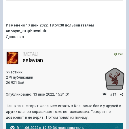
Изменено
17 июн 2022, 18:54:30
пользователем
anonym_31QIhBwniulF
Дополнил
[METAL]
226
sslavian
Участник
279 публикаций
26 921 бой
Опубликовано:
13 июн 2022, 15:31:01
#17
Наш клан не горит желанием играть в Клановые бои и у друзей с
других кланов спрашивал тоже нет желающих. Говорят не
доверяют и не верят.. Потом понял их почему..
В 11.06.2022 в 19:59:34 пользователь