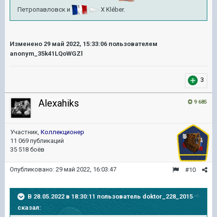
Петропавловск
и
X
Kléber
.
Изменено
29 май 2022, 15:33:06
пользователем
anonym_35k41LQoWGZl
3
Alexahiks
9 685
Участник,
Коллекционер
11 069 публикаций
35 518 боёв
Опубликовано:
29 май 2022, 16:03:47
#10
В 28.05.2022 в 18:30:11 пользователь
doktor_228_2015
сказал: