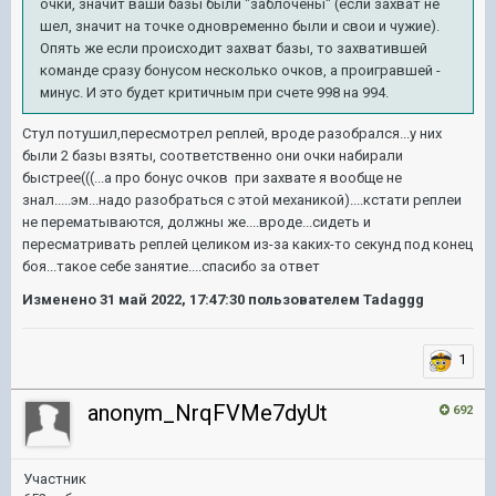
очки, значит ваши базы были "заблочены" (если захват не
шел, значит на точке одновременно были и свои и чужие).
Опять же если происходит захват базы, то захватившей
команде сразу бонусом несколько очков, а проигравшей -
минус. И это будет критичным при счете 998 на 994.
Стул потушил,пересмотрел реплей, вроде разобрался...у них
были 2 базы взяты, соответственно они очки набирали
быстрее(((...а про бонус очков при захвате я вообще не
знал.....эм...надо разобраться с этой механикой)....кстати реплеи
не перематываются, должны же....вроде...сидеть и
пересматривать реплей целиком из-за каких-то секунд под конец
боя...такое себе занятие....спасибо за ответ
Изменено
31 май 2022, 17:47:30
пользователем Tadaggg
1
anonym_NrqFVMe7dyUt
692
Участник