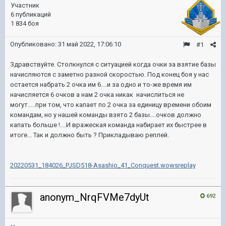
Участник
6 публикаций
1 834 боя
Опубликовано:
31 май 2022, 17:06:10
#1
Здравствуйте. Столкнулся с ситуацией когда очки за взятие базы
начисляются с заметно разной скоростью. Под конец боя у нас
остается набрать 2 очка им 6....и за одно и то-же время им
начисляется 6 очков а нам 2 очка никак начислиться не
могут.....при том, что капает по 2 очка за единицу времени обоим
командам, но у нашей команды взято 2 базы....очков должно
капать больше !....И вражеская команда набирает их быстрее в
итоге... Так и должно быть ? Прикладываю реплей.
20220531_184026_PJSD518-Asashio_41_Conquest.wowsreplay
anonym_NrqFVMe7dyUt
692