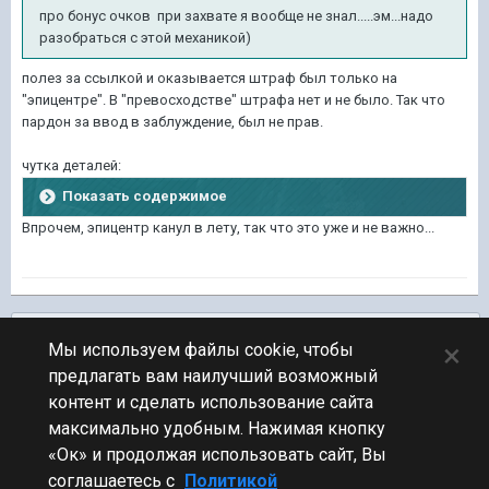
про бонус очков при захвате я вообще не знал.....эм...надо
разобраться с этой механикой)
полез за ссылкой и оказывается штраф был только на
"эпицентре". В "превосходстве" штрафа нет и не было. Так что
пардон за ввод в заблуждение, был не прав.
чутка деталей:
Показать содержимое
Впрочем, эпицентр канул в лету, так что это уже и не важно...
Подписчики
0
×
Мы используем файлы cookie, чтобы
предлагать вам наилучший возможный
ПЕРЕЙТИ К СПИСКУ ТЕМ
контент и сделать использование сайта
Обсуждение Мира Кораблей
максимально удобным. Нажимая кнопку
«Ок» и продолжая использовать сайт, Вы
соглашаетесь с
Политикой