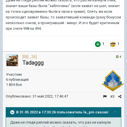
Даже не глядя реплей можно сказать, что раз не капнули очки,
значит ваши базы были "заблочены" (если захват не шел, значит
на точке одновременно были и свои и чужие). Опять же если
происходит захват базы, то захватившей команде сразу бонусом
несколько очков, а проигравшей - минус. И это будет критичным
при счете 998 на 994.
1
1
[RB_26]
4
Tadaggg
Участник
6 публикаций
1 834 боя
Опубликовано:
31 май 2022, 17:46:47
#3
В 31.05.2022 в 17:33:26 пользователь
le_pin
сказал:
Даже не глядя реплей можно сказать, что раз не капнули