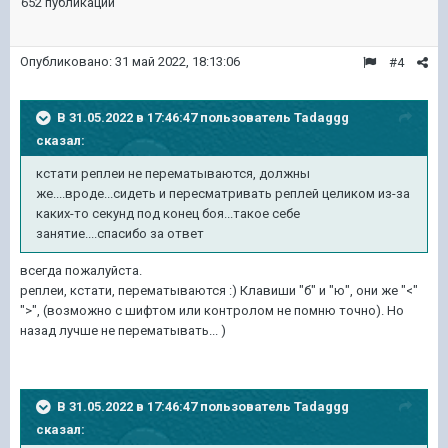
652 публикации
Опубликовано:
31 май 2022, 18:13:06
#4
В 31.05.2022 в 17:46:47 пользователь
Tadaggg
сказал:
кстати реплеи не перематываются, должны
же....вроде...сидеть и пересматривать реплей целиком из-за
каких-то секунд под конец боя...такое себе
занятие....спасибо за ответ
всегда пожалуйста.
реплеи, кстати, перематываются
:)
Клавиши "б" и "ю", они же "<"
">", (возможно с шифтом или контролом не помню точно). Но
назад лучше не перематывать... )
В 31.05.2022 в 17:46:47 пользователь
Tadaggg
сказал: