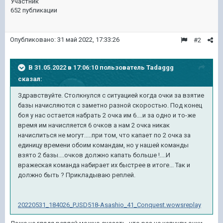
Участник
652 публикации
Опубликовано:
31 май 2022, 17:33:26
#2
В 31.05.2022 в 17:06:10 пользователь
Tadaggg
сказал:
Здравствуйте. Столкнулся с ситуацией когда очки за взятие
базы начисляются с заметно разной скоростью. Под конец
боя у нас остается набрать 2 очка им 6....и за одно и то-же
время им начисляется 6 очков а нам 2 очка никак
начислиться не могут.....при том, что капает по 2 очка за
единицу времени обоим командам, но у нашей команды
взято 2 базы....очков должно капать больше !....И
вражеская команда набирает их быстрее в итоге... Так и
должно быть ? Прикладываю реплей.
20220531_184026_PJSD518-Asashio_41_Conquest.wowsreplay