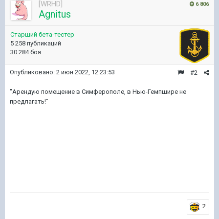
[WRHD]
6 806
Agnitus
Старший бета-тестер
5 258 публикаций
30 284 боя
Опубликовано:
2 июн 2022, 12:23:53
#2
"Арендую помещение в Симферополе, в Нью-Гемпшире не
предлагать!"
2