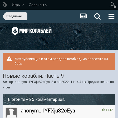
Игры
Сервисы
Предложения по игре
Для публикации в этом разделе необходимо провести 50
боёв.
Новые корабли. Часть 9
Автор:
anonym_1YFXjuS2cEya
,
2 июн 2022, 11:14:41
в
Предложения по
игре
В этой теме 5 комментариев
anonym_1YFXjuS2cEya
1 147