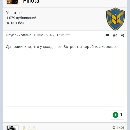
Fillota
Участник
1 079 публикаций
16 851 бой
Опубликовано:
10 июн 2022, 15:39:22
#4
Да правильно, что упраздняют. Встроят в корабль и хорошо.
1
[L_I_S]
1 496