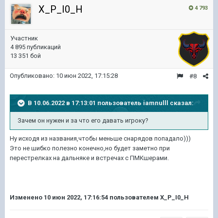
X_P_I0_H
4 793
Участник
4 895 публикаций
13 351 бой
Опубликовано:
10 июн 2022, 17:15:28
#8
В 10.06.2022 в 17:13:01 пользователь
iamnulll
сказал:
Зачем он нужен и за что его давать игроку?
Ну исходя из названия,чтобы меньше снарядов попадало)))
Это не шибко полезно конечно,но будет заметно при
перестрелках на дальняке и встречах с ПМКшерами.
Изменено
10 июн 2022, 17:16:54
пользователем X_P_I0_H