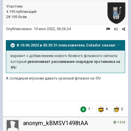
Участник
4 195 публикаций
28 195 боёв
Опубликовано:
10 июн 2022, 06:26:24
#2
В 10.06.2022 в 05:35:31 пользователь
Colador
сказал:
вариант с добавлением нового боевого флажного сигнала
который
увеличивает рассеивание снарядов противника на
4%!
А солидным игрокам давать красный флажок на 5%!
1
4
2
anonym_kBMSV1498tAA
1 510