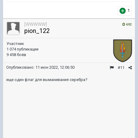
1
[WWWWW]
692
pion_122
Участник
1 074 публикации
9 458 боёв
Опубликовано:
11 июн 2022, 12:06:50
#11
еще один флаг для выманивания серебра?