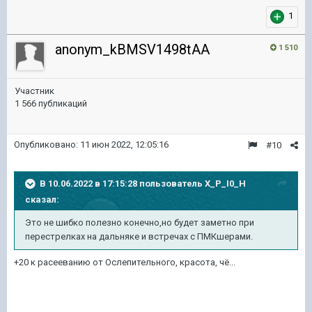
1
anonym_kBMSV1498tAA
1 510
Участник
1 566 публикаций
Опубликовано:
11 июн 2022, 12:05:16
#10
В 10.06.2022 в 17:15:28 пользователь
X_P_I0_H
сказал:
Это не шибко полезно конечно,но будет заметно при
перестрелках на дальняке и встречах с ПМКшерами.
+20 к расееванию от Ослепительного, красота, чё...