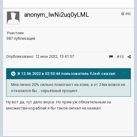
anonym_lwNi2uq0yLML
492
Участник
387 публикаций
Опубликовано:
12 июн 2022, 13:41:57
#15
В 12.06.2022 в 02:53:44 пользователь
FJedi
сказал:
Мне лично 20% сильно помогают на эсме, а от 24ех вовсе не
отказался бы... серьёзный процент.
Ну вот да, тут дело вкуса. Но прям уж обязательным на
множестве кораблей я бы такой сигнал не назвал.