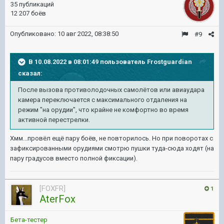
35 публикаций
12 207 боёв
Опубликовано:
10 авг 2022, 08:38:50
#9
В 10.08.2022 в 08:01:49 пользователь
Frostguardian
сказал:
После вызова противолодочных самолётов или авиаудара
камера переключается с максимального отдаления на
режим "на орудии", что крайне не комфортно во время
активной перестрелки.
Хмм...провёл ещё пару боёв, не повторилось. Но при поворотах с
зафиксированными орудиями смотрю пушки туда-сюда ходят (на
пару градусов вместо полной фиксации).
[FOXFR]
1
AterFox
Бета-тестер