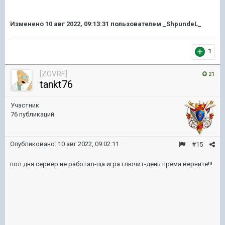
Изменено
10 авг 2022, 09:13:31
пользователем _ShpundeL_
1
[ZOVRF]
21
tankt76
Участник
76 публикаций
Опубликовано:
10 авг 2022, 09:02:11
#15
пол дня сервер не работал-ща игра глючит-день према верните!!!