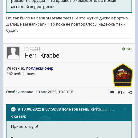
режим "на орудии", что крайне не комфортно во время
активной перестрелки.
Ох, так было на первом этапе теста. И это жутко дискомфортно.
Дальше вы написали, что пока не повторялось, надеюсь так и
будет.
[OKEAH]
143
Herr_Krabbe
Участник,
Коллекционер
162 публикации
Опубликовано:
10 авг 2022, 10:30:18
#17
В 10.08.2022 в 07:58:38 пользователь
Kirito______
сказал:
Приветствую!