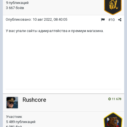
9 публикаций
3 667 боёв
Опубликовано:
10 авг 2022, 08:40:05
#10
У вас упали сайты адмиралтейства и премиум магазина.
Rushcore
11 678
Участник
5 489 публикаций
6 081 бой