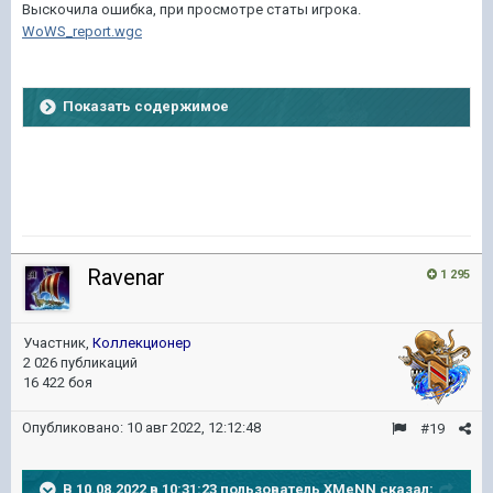
Выскочила ошибка, при просмотре статы игрока.
WoWS_report.wgc
Показать содержимое
Ravenar
1 295
Участник,
Коллекционер
2 026 публикаций
16 422 боя
Опубликовано:
10 авг 2022, 12:12:48
#19
В 10.08.2022 в 10:31:23 пользователь
XMeNN
сказал: