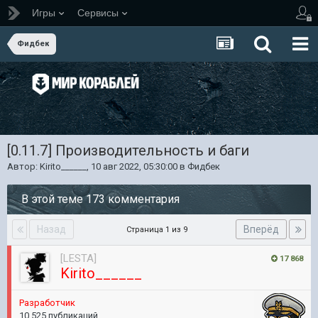
Игры
Сервисы
Фидбек
[0.11.7] Производительность и баги
Автор:
Kirito______
,
10 авг 2022, 05:30:00
в
Фидбек
В этой теме 173 комментария
Назад
Вперёд
Страница 1 из 9
[LESTA]
17 868
Kirito______
Разработчик
10 525 публикаций