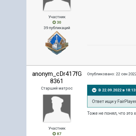
Участник
30
39 публикаций
anonym_cDr417fG
Опубликовано:
22 сен 2022
8361
Старший матрос
В 22.09.2022 в 18:
Ответ ищи у FairPlaye
Тоже не понял, что это 
Участник
87