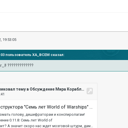
, 19:53:05
13:03 пользователь
XA_BCEM
сказал:
r_I! ?????????????
а