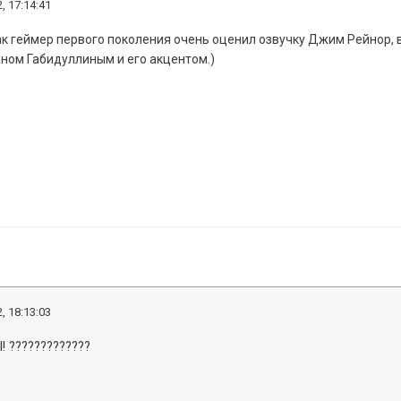
, 17:14:41
 как геймер первого поколения очень оценил озвучку Джим Рейнор, 
аном Габидуллиным и его акцентом.)
, 18:13:03
I! ?????????????