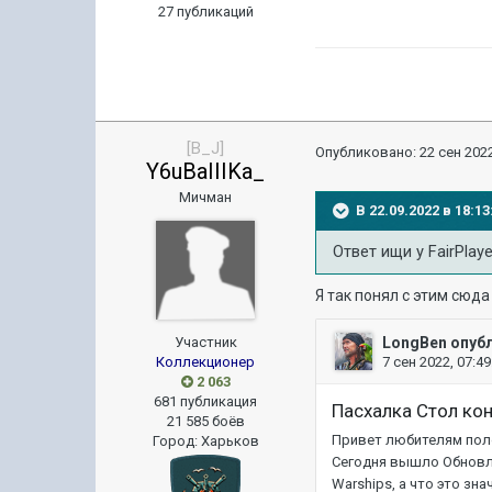
27 публикаций
[B_J]
Опубликовано:
22 сен 2022
Y6uBaIIIKa_
Мичман
В 22.09.2022 в 18:
Ответ ищи у FairPlaye
Я так понял с этим сюд
Участник
Коллекционер
2 063
681 публикация
21 585 боёв
Город
:
Харьков