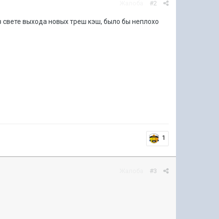
Жалоба
#2
в свете выхода новых треш кэш, было бы неплохо
1
Жалоба
#3