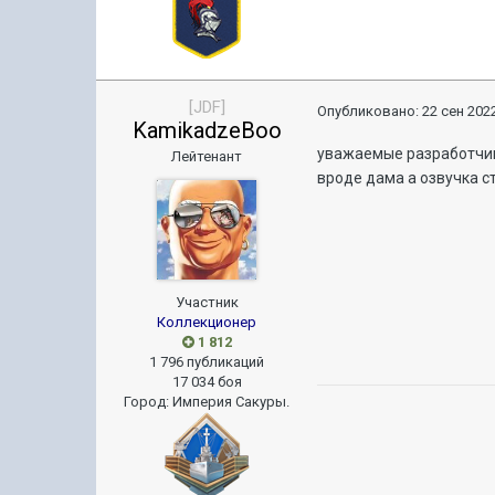
[JDF]
Опубликовано:
22 сен 2022
KamikadzeBoo
уважаемые разработчики
Лейтенант
вроде дама а озвучка с
Участник
Коллекционер
1 812
1 796 публикаций
17 034 боя
Город
:
Империя Сакуры.