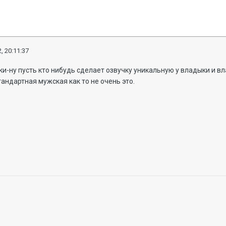
, 20:11:37
-ну пусть кто нибудь сделает озвучку уникальную у владыки и в
тандартная мужская как то не очень это.