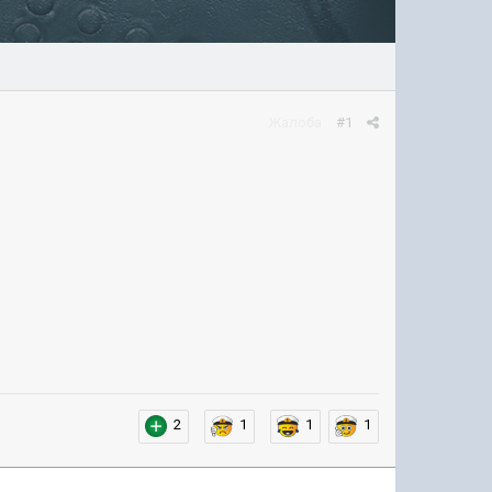
Жалоба
#1
2
1
1
1