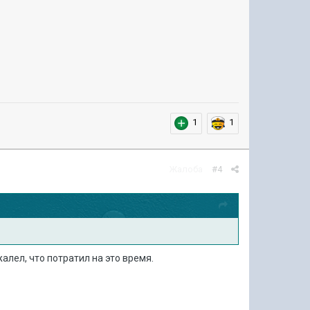
1
1
Жалоба
#4
жалел, что потратил на это время.