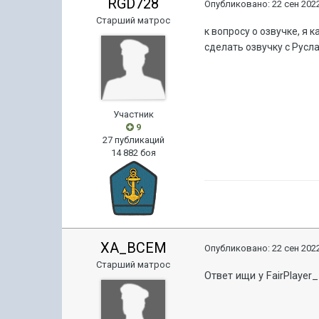
RGD728
Опубликовано:
22 сен 2022
Старший матрос
к вопросу о озвучке, я
сделать озвучку с Русл
Участник
9
27 публикаций
14 882 боя
XA_BCEM
Опубликовано:
22 сен 2022
Старший матрос
Ответ ищи у FairPlayer_