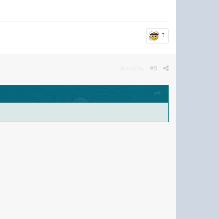
1
Жалоба
#5