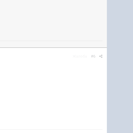
Жалоба
#6