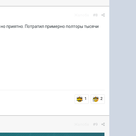
Жалоба
#8
 но приятно. Потратил примерно полторы тысячи
1
2
Жалоба
#9