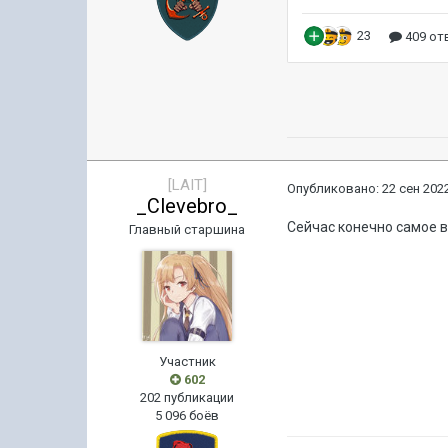
[LAIT]
Опубликовано:
22 сен 2022
_Clevebro_
Сейчас конечно самое в
Главный старшина
Участник
602
202 публикации
5 096 боёв