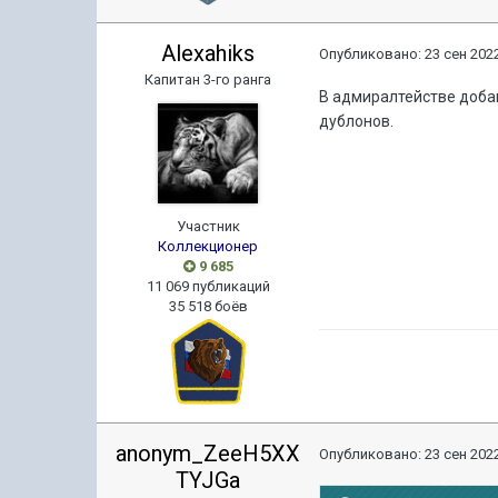
Alexahiks
Опубликовано:
23 сен 2022
Капитан 3-го ранга
В адмиралтействе добав
дублонов.
Участник
Коллекционер
9 685
11 069 публикаций
35 518 боёв
anonym_ZeeH5XX
Опубликовано:
23 сен 2022
TYJGa