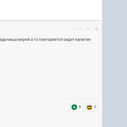
Жалоба
#7
ладычицы морей а то повторяется сидит капитан
3
1