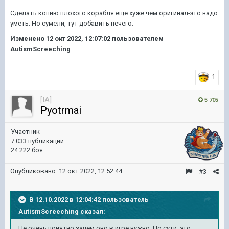
Сделать копию плохого корабля ещё хуже чем оригинал-это надо
уметь. Но сумели, тут добавить нечего.
Изменено
12 окт 2022, 12:07:02
пользователем
AutismScreeching
1
[IA]
5 705
Pyotrmai
Участник
7 033 публикации
24 222 боя
Опубликовано:
12 окт 2022, 12:52:44
#3
В 12.10.2022 в 12:04:42 пользователь
AutismScreeching
сказал:
Не очень понятно зачем оно в игре нужно. По сути, это