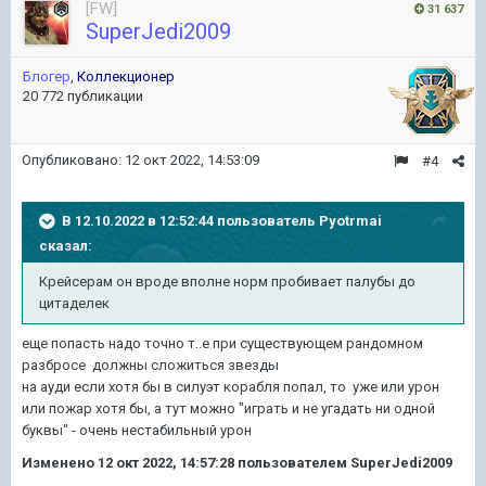
[FW]
31 637
SuperJedi2009
Блогер
,
Коллекционер
20 772 публикации
Опубликовано:
12 окт 2022, 14:53:09
#4
В 12.10.2022 в 12:52:44 пользователь
Pyotrmai
сказал:
Крейсерам он вроде вполне норм пробивает палубы до
цитаделек
еще попасть надо точно т..е при существующем рандомном
разбросе должны сложиться звезды
на ауди если хотя бы в силуэт корабля попал, то уже или урон
или пожар хотя бы, а тут можно "играть и не угадать ни одной
буквы" - очень нестабильный урон
Изменено
12 окт 2022, 14:57:28
пользователем SuperJedi2009