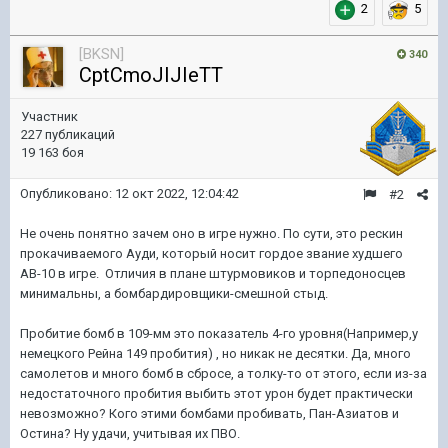
2
5
[BKSN]
340
CptCmoJIJIeTT
Участник
227 публикаций
19 163 боя
Опубликовано:
12 окт 2022, 12:04:42
#2
Не очень понятно зачем оно в игре нужно. По сути, это рескин
прокачиваемого Ауди, который носит гордое звание худшего
АВ-10 в игре. Отличия в плане штурмовиков и торпедоносцев
минимальны, а бомбардировщики-смешной стыд.
Пробитие бомб в 109-мм это показатель 4-го уровня(Например,у
немецкого Рейна 149 пробития) , но никак не десятки. Да, много
самолетов и много бомб в сбросе, а толку-то от этого, если из-за
недостаточного пробития выбить этот урон будет практически
невозможно? Кого этими бомбами пробивать, Пан-Азиатов и
Остина? Ну удачи, учитывая их ПВО.