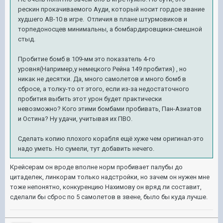
рескин прокачиваемого Ауди, который носит гордое звание
худшего АВ-10 в игре. Отличия в плане штурмовиков и
торпедоносцев минимальны, а бомбардировщики-смешной
стыд.
Пробитие бомб в 109-мм это показатель 4-го
уровня(Например,у немецкого Рейна 149 пробития) , но
никак не десятки. Да, много самолетов и много бомб в
сбросе, а толку-то от этого, если из-за недостаточного
пробития выбить этот урон будет практически
невозможно? Кого этими бомбами пробивать, Пан-Азиатов
и Остина? Ну удачи, учитывая их ПВО.
Сделать копию плохого корабля ещё хуже чем оригинал-это
надо уметь. Но сумели, тут добавить нечего.
Крейсерам он вроде вполне норм пробивает палубы до
цитаделек, линкорам только надстройки, но зачем он нужен мне
тоже непонятно, конкуренцию Нахимову он вряд ли составит,
сделали бы сброс по 5 самолетов в звене, было бы куда лучше.