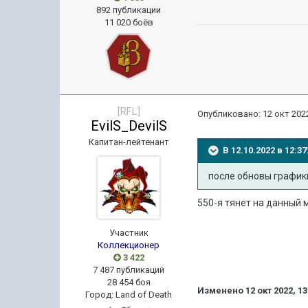
892 публикации
11 020 боёв
[RFL]
Опубликовано:
12 окт 2022
EvilS_DevilS
Капитан-лейтенант
В 12.10.2022 в 12:
после обновы графики
550-я тянет на данный м
Участник
Коллекционер
3 422
7 487 публикаций
28 454 боя
Изменено
12 окт 2022, 13
Город
:
Land of Death