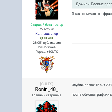
Дожили. Боевые пропус
Я так понимаю что фраз
Старший бета-тестер
Участник
Коллекционер
91 491
28 051 публикация
29 527 боёв
Город
:
+10UTC
[CULES]
Опубликовано:
12 окт 2022
Ronin_48_
после обновы графики ка
Главный старшина