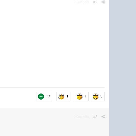
Жалоба
#2
17
1
1
3
Жалоба
#3