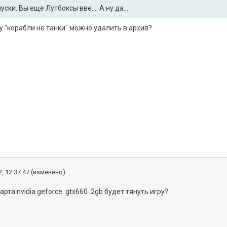
ки. Вы еще Лутбоксы вве.... А ну да...
у "корабли не танки" можно удалить в архив?
, 12:37:47
(изменено)
рта nvidia geforce gtx660 2gb будет тянуть игру?