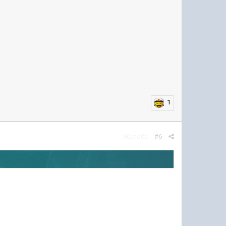
1
Жалоба
#6