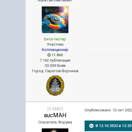
Капитан-лейтенант
Бета-тестер
Участник
Коллекционер
11 860
7 162 публикации
33 059 боёв
Город
:
Саратов-Воронеж
[9-MAY]
Опубликовано:
12 окт 2022
aucMAH
Спаситель Форума
В 12.10.2022 в 12: