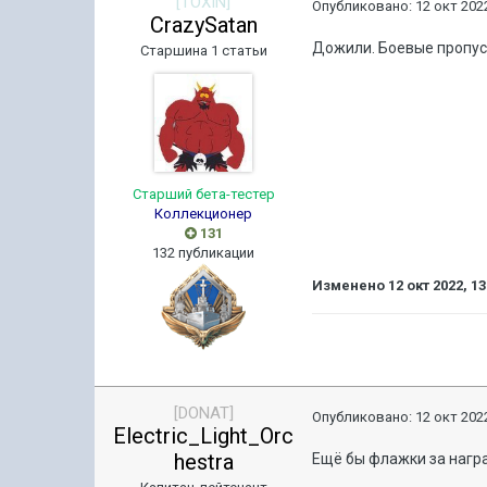
[TOXIN]
Опубликовано:
12 окт 2022
CrazySatan
Дожили. Боевые пропуска
Старшина 1 статьи
Старший бета-тестер
Коллекционер
131
132 публикации
Изменено
12 окт 2022, 13
[DONAT]
Опубликовано:
12 окт 2022
Electric_Light_Orc
hestra
Ещё бы флажки за награ