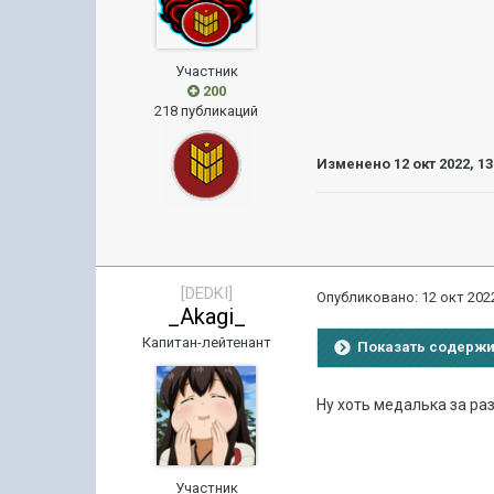
Участник
200
218 публикаций
Изменено
12 окт 2022, 13
[DEDKI]
Опубликовано:
12 окт 2022
_Akagi_
Капитан-лейтенант
Показать содерж
Ну хоть медалька за раз
Участник