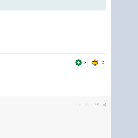
5
12
Жалоба
#5