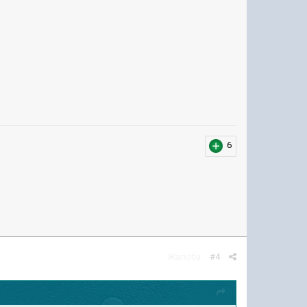
6
Жалоба
#4