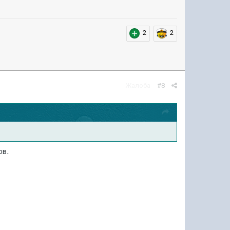
2
2
Жалоба
#8
в..