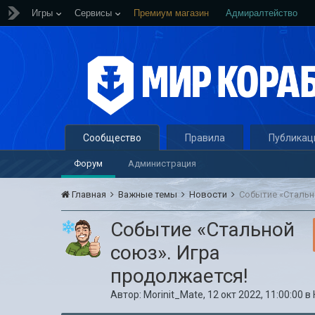
Игры
Сервисы
Премиум магазин
Адмиралтейство
Сообщество
Правила
Публикац
Форум
Администрация
Главная
Важные темы
Новости
Событие «Стальн
Событие «Стальной
союз». Игра
продолжается!
Автор:
Morinit_Mate
,
12 окт 2022, 11:00:00
в