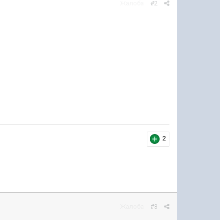
Жалоба
#2
2
Жалоба
#3