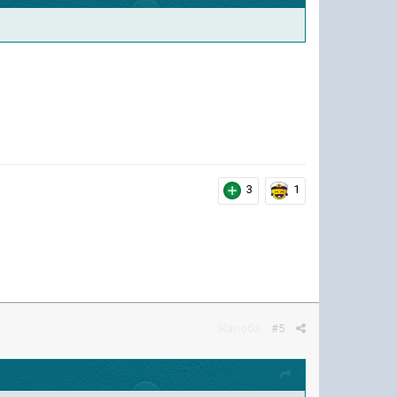
3
1
Жалоба
#5