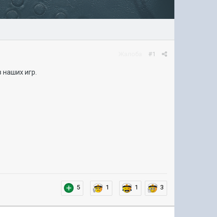
Жалоба
#1
 наших игр.
5
1
1
3