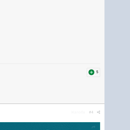
5
Жалоба
#4