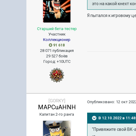
это на какой кнехт к
Я пытался к игровому ц
Старший бета-тестер
Участник
Коллекционер
91 618
28 071 публикация
29 527 боёв
Город
:
+10UTC
[GORKY]
Опубликовано:
12 окт 2022
MAPCuAHNH
Капитан 2-го ранга
В 12.10.2022 в 11:
"Привяжите свой ВК-а