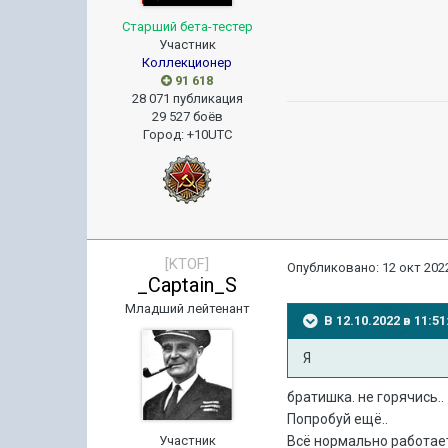
Старший бета-тестер
Участник
Коллекционер
91 618
28 071 публикация
29 527 боёв
Город
:
+10UTC
[KTOF]
Опубликовано:
12 окт 2022
_Captain_S
Младший лейтенант
В 12.10.2022 в 11:
Я
братишка. не горячись..
Попробуй ещё..
Участник
Всё нормально работает