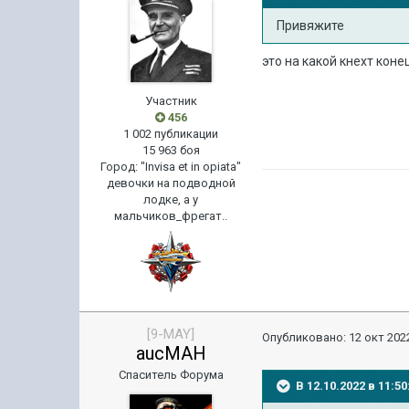
Привяжите
это на какой кнехт кон
Участник
456
1 002 публикации
15 963 боя
Город
:
"Invisa et in opiata"
девочки на подводной
лодке, а у
мальчиков_фрегат..
[9-MAY]
Опубликовано:
12 окт 2022
aucMAH
Спаситель Форума
В 12.10.2022 в 11: