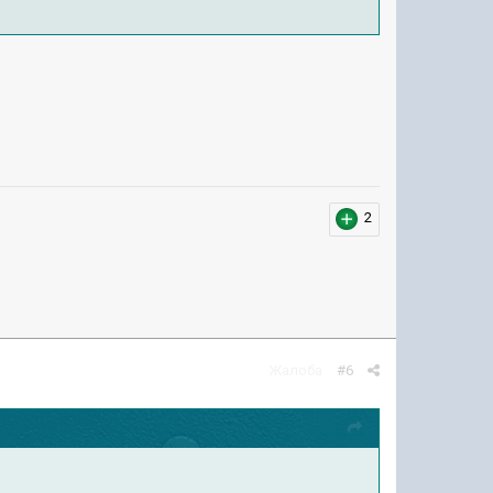
2
Жалоба
#6