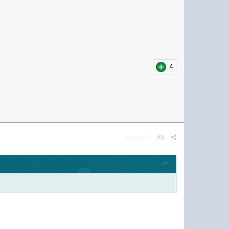
4
Жалоба
#8