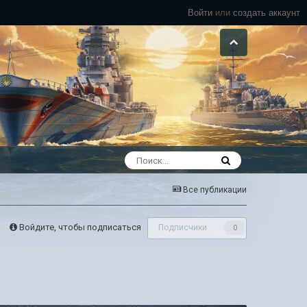
Войти
или
создать аккаунт
Все публикации
Войдите, чтобы подписаться
Подписчики
0