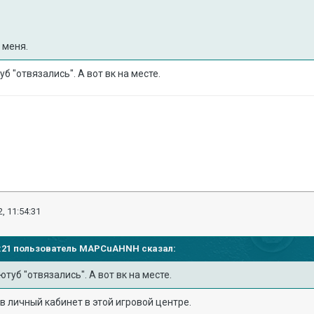
 меня.
уб "отвязались". А вот вк на месте.
, 11:54:31
53:21 пользователь
MAPCuAHNH
сказал:
ютуб "отвязались". А вот вк на месте.
 в личный кабинет в этой игровой центре.