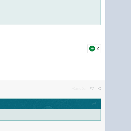
2
Жалоба
#7