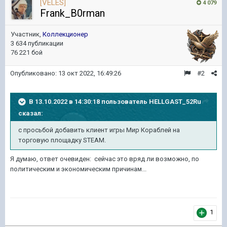
[VELES]
4 079
Frank_B0rman
Участник,
Коллекционер
3 634 публикации
76 221 бой
Опубликовано:
13 окт 2022, 16:49:26
#2
В 13.10.2022 в 14:30:18 пользователь
HELLGAST_52Ru
сказал:
с просьбой добавить клиент игры Мир Кораблей на
торговую площадку STEAM.
Я думаю, ответ очевиден: сейчас это вряд ли возможно, по
политическим и экономическим причинам...
1