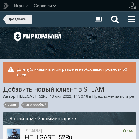
Игры
Сервисы
Предложения по игре
Для публикации в этом разделе необходимо провести 50
боёв.
Добавить новый клиент в STEAM
Автор:
HELLGAST_52Ru
,
13 окт 2022, 14:30:18
в
Предложения по игре
steam
мир кораблей
В этой теме 7 комментариев
[SEARM]
166
HELLGAST_52Ru