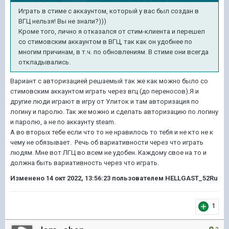
Играть в стиме с аккаунтом, который у вас был создан в
ВГЦ нельзя! Вы не знали?)))
Кроме того, лично я отказался от стим-клиента и перешел
со стимовским аккаунтом в ВГЦ, так как он удобнее по
многим причинам, в т.ч. по обновлениям. В стиме они всегда
откладывались.
Вариант с авторизацией решаемый так же как можно было со
стимовским аккаунтом играть через вгц (до переносов).Я и
другие люди играют в игру от Улиток и там авторизация по
логину и паролю. Так же можно и сделать авторизацию по логину
и паролю, а не по аккаунту steam.
А во вторых тебе если что то не нравилось то тебя и не кто не к
чему не обязывает. Речь об вариативности через что играть
людям. Мне вот ЛГЦ во всем не удобен. Каждому свое на то и
должна быть вариативность через что играть.
Изменено
14 окт 2022, 13:56:23
пользователем HELLGAST_52Ru
1