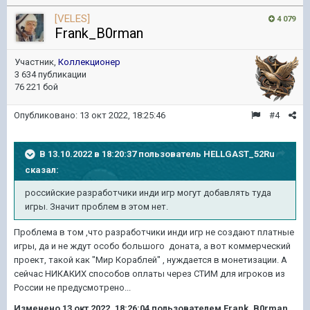
[VELES]
4 079
Frank_B0rman
Участник,
Коллекционер
3 634 публикации
76 221 бой
Опубликовано:
13 окт 2022, 18:25:46
#4
В 13.10.2022 в 18:20:37 пользователь
HELLGAST_52Ru
сказал:
российские разработчики инди игр могут добавлять туда
игры. Значит проблем в этом нет.
Проблема в том ,что разработчики инди игр не создают платные
игры, да и не ждут особо большого доната, а вот коммерческий
проект, такой как "Мир Кораблей" , нуждается в монетизации. А
сейчас НИКАКИХ способов оплаты через СТИМ для игроков из
России не предусмотрено...
Изменено
13 окт 2022, 18:26:04
пользователем Frank_B0rman