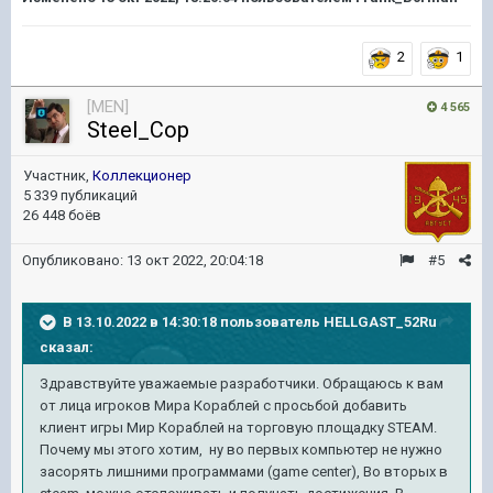
2
1
[MEN]
4 565
Steel_Cop
Участник,
Коллекционер
5 339 публикаций
26 448 боёв
Опубликовано:
13 окт 2022, 20:04:18
#5
В 13.10.2022 в 14:30:18 пользователь
HELLGAST_52Ru
сказал:
Здравствуйте уважаемые разработчики. Обращаюсь к вам
от лица игроков Мира Кораблей с просьбой добавить
клиент игры Мир Кораблей на торговую площадку STEAM.
Почему мы этого хотим, ну во первых компьютер не нужно
засорять лишними программами (game center), Во вторых в