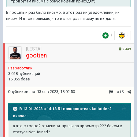
трово(там письма с бонус кодами приходят)
В прошлый раз было письмо, в этот раз ни уведомлений, ни
писем. И я так понимаю, что в этот раз никому не выдали.
1
1
[LESTA]
2 349
gootien
Pазработчик
3 018 публикаций
15 066 боёв
Опубликовано:
13 янв 2023, 18:02:50
#15
В 13.01.2023 в 14:13:51 пользователь
kollaider2
сказал:
а что с трово? отменили призы за просмотр ??? боксы в
статусе Not Joined?