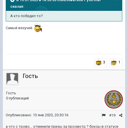
сказал:
А кто победил то?
Самый везучий.
3
1
Гость
Гость
0 публикаций
Опубликовано:
13 янв 2023, 20:30:16
#19
а что с трово… отменили призы за просмотр ? боксы в статусе