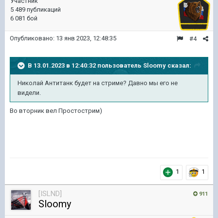
Участник
5 489 публикаций
6 081 бой
Опубликовано:
13 янв 2023, 12:48:35
#4
В 13.01.2023 в 12:40:32 пользователь
Sloomy
сказал:
Николай Антитанк будет на стриме? Давно мы его не
видели.
Во вторник вел Простострим)
1
1
[ISLND]
911
Sloomy