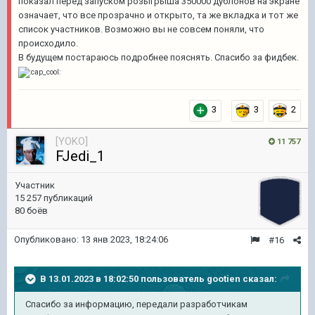
показал перед запуском розыгрыша 350000 дублонов на экране
означает, что все прозрачно и открыто, та же вкладка и тот же
список участников. Возможно вы не совсем поняли, что
происходило.
В будущем постараюсь подробнее пояснять. Спасибо за фидбек.
3
3
2
[YOKO]
11 757
FJedi_1
Участник
15 257 публикаций
80 боёв
Опубликовано:
13 янв 2023, 18:24:06
#16
В 13.01.2023 в 18:02:50 пользователь
gootien
сказал:
Спасибо за информацию, передали разработчикам