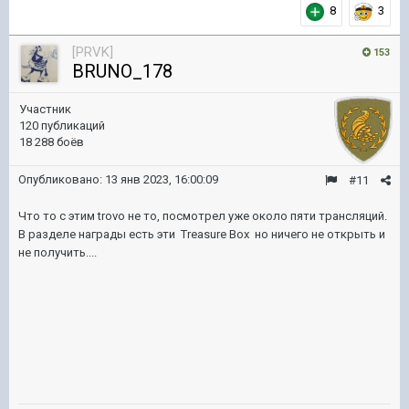
8
3
[PRVK]
153
BRUNO_178
Участник
120 публикаций
18 288 боёв
Опубликовано:
13 янв 2023, 16:00:09
#11
Что то с этим trovo не то, посмотрел уже около пяти трансляций.
В разделе награды есть эти Treasure Box но ничего не открыть и
не получить....