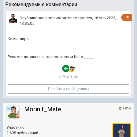
Рекомендуемые комментарии
Опубликовано пользователем
gootien
,
16 янв 2023,
13:35:05
Командиры!
...
Рекомендованные пользователем
Kirito______
6 РЕАКЦИЙ
Перейти к сообщению
Morinit_Mate
9 814
Участник
2 605 публикаций