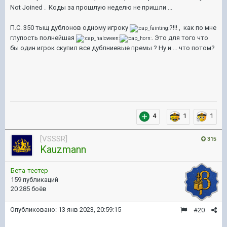
Not Joined . Коды за прошлую неделю не пришли ...
П.С. 350 тыщ дублонов одному игроку
?!!! , как по мне
глупость полнейшая
. Это для того что
бы один игрок скупил все дублниевые премы ? Ну и ... что потом?
4
1
1
[VSSSR]
315
Kauzmann
Бета-тестер
159 публикаций
20 285 боёв
Опубликовано:
13 янв 2023, 20:59:15
#20