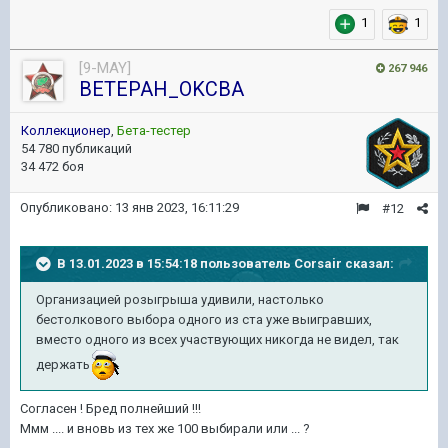
1
1
[9-MAY]
267 946
BETEPAH_OKCBA
Коллекционер
,
Бета-тестер
54 780 публикаций
34 472 боя
Опубликовано:
13 янв 2023, 16:11:29
#12
В 13.01.2023 в 15:54:18 пользователь
Corsair
сказал:
Организацией розыгрыша удивили, настолько
бестолкового выбора одного из ста уже выигравших,
вместо одного из всех участвующих никогда не видел, так
держать
Согласен ! Бред полнейший !!!
Ммм .... и вновь из тех же 100 выбирали или ... ?