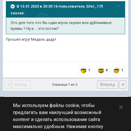
В 13.01.2023 в 20:30:16 пользователь
Siler_173
сказал:
Это для того что бы один игрок скупил все дублниевые
премы ? Ну и ... что потом?
Прошёл игру! Медаль дадут.
1
4
1
Назад
Вперёд
Страница 1 из 2
Подписчики
2
×
Мы используем файлы cookie, чтобы
предлагать вам наилучший возможный
ПЕРЕЙТИ К СПИСКУ ТЕМ
контент и сделать использование сайта
Новости
максимально удобным. Нажимая кнопку