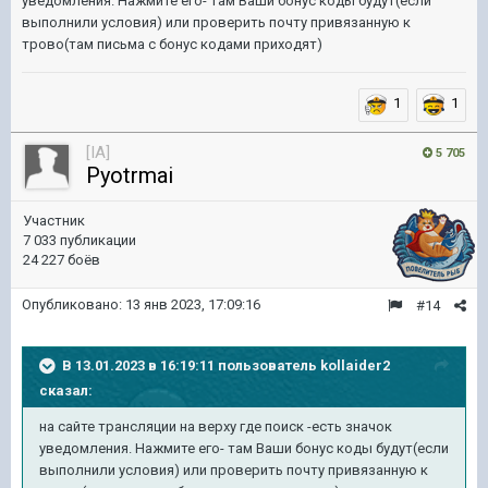
уведомления. Нажмите его- там Ваши бонус коды будут(если
выполнили условия) или проверить почту привязанную к
трово(там письма с бонус кодами приходят)
1
1
[IA]
5 705
Pyotrmai
Участник
7 033 публикации
24 227 боёв
Опубликовано:
13 янв 2023, 17:09:16
#14
В 13.01.2023 в 16:19:11 пользователь
kollaider2
сказал:
на сайте трансляции на верху где поиск -есть значок
уведомления. Нажмите его- там Ваши бонус коды будут(если
выполнили условия) или проверить почту привязанную к