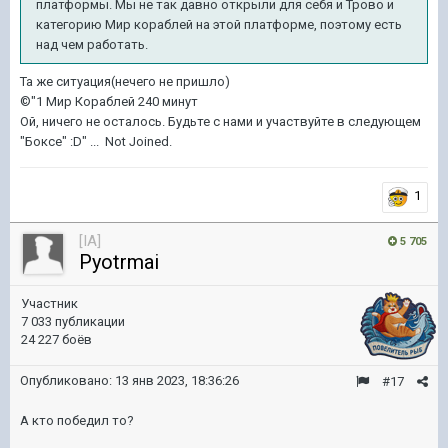
платформы. Мы не так давно открыли для себя и Трово и
категорию Мир кораблей на этой платформе, поэтому есть
над чем работать.
Та же ситуация(нечего не пришло)
©"1 Мир Кораблей 240 минут
Ой, ничего не осталось. Будьте с нами и участвуйте в следующем
"Боксе" :D" ... Not Joined.
1
[IA]
5 705
Pyotrmai
Участник
7 033 публикации
24 227 боёв
Опубликовано:
13 янв 2023, 18:36:26
#17
А кто победил то?