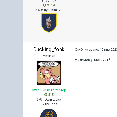
Участник
9 814
2 605 публикаций
Ducking_fonk
Опубликовано:
15 янв 2023
Мичман
Нахимов участвует?
Старший бета-тестер
415
679 публикаций
17 893 боя