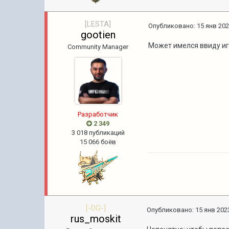
[LESTA]
Опубликовано:
15 янв 202
gootien
Может имелся ввиду иг
Community Manager
Pазработчик
2 349
3 018 публикаций
15 066 боёв
[-DG-]
Опубликовано:
15 янв 2023
rus_moskit