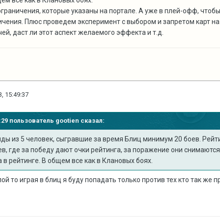
щем все как в Клановых боях.
е ограничения, которые указаны на портале. А уже в плей-офф, что
чения. Плюс проведем эксперимент с выбором и запретом карт на
чей, даст ли этот аспект желаемого эффекта и т.д.
, 15:49:37
48:29 пользователь
gootien
сказал:
яды из 5 человек, сыгравшие за время Блиц минимум 20 боев. Рей
в, где за победу дают очки рейтинга, за поражение они снимаются
а в рейтинге. В общем все как в Клановых боях.
ппой то играя в блиц я буду попадать только против тех кто так же 