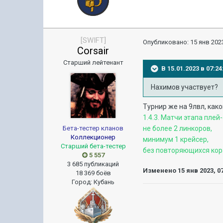
[SWIFT]
Опубликовано:
15 янв 2023
Corsair
Старший лейтенант
В 15.01.2023 в 07:
Нахимов участвует?
Турнир же на 9лвл, как
1.4.3. Матчи этапа пле
Бета-тестер кланов
не более 2 линкоров,
Коллекционер
минимум 1 крейсер,
Старший бета-тестер
без повторяющихся кор
5 557
3 685 публикаций
Изменено
15 янв 2023, 0
18 369 боёв
Город
:
Кубань