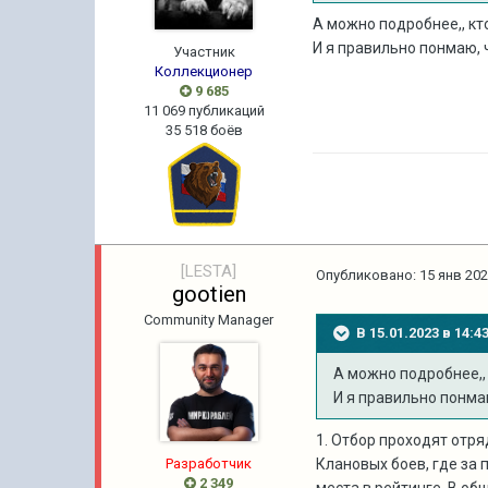
А можно подробнее,, кт
И я правильно понмаю, ч
Участник
Коллекционер
9 685
11 069 публикаций
35 518 боёв
[LESTA]
Опубликовано:
15 янв 202
gootien
Community Manager
В 15.01.2023 в 14:
А можно подробнее,,
И я правильно понмаю
1. Отбор проходят отря
Pазработчик
Клановых боев, где за 
2 349