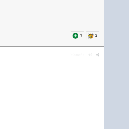
1
2
Жалоба
#2