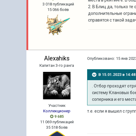
места в рейтинге. В об
3 018 публикаций
2. В Блиц да, только т
15 066 боёв
дополнительные ограни
справятся с такой зада
Alexahiks
Опубликовано:
15 янв 2023
Капитан 3-го ранга
В 15.01.2023 в 14:
. Отбор проходят отр
систему Клановых бое
соперника и его мест
Участник
Коллекционер
т.е. если я вышел с гру
9 685
11 069 публикаций
35 518 боёв