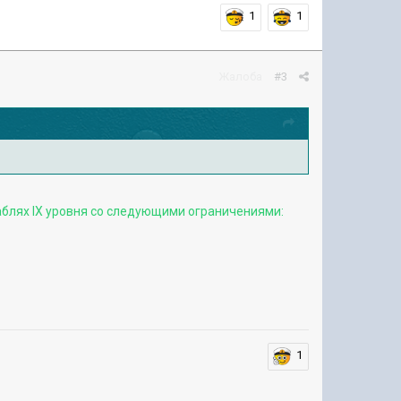
1
1
Жалоба
#3
раблях IX уровня со следующими ограничениями:
1