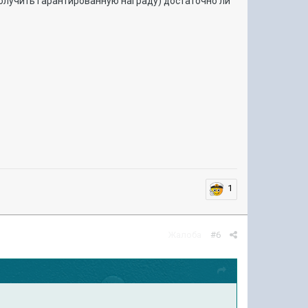
 получить гарантированную награду) достаточно ли
1
Жалоба
#6