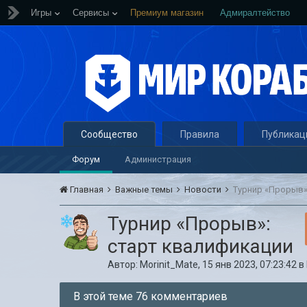
Игры
Сервисы
Премиум магазин
Адмиралтейство
Сообщество
Правила
Публикац
Форум
Администрация
Главная
Важные темы
Новости
Турнир «Прорыв»
Турнир «Прорыв»:
старт квалификации
Автор:
Morinit_Mate
,
15 янв 2023, 07:23:42
в
В этой теме 76 комментариев