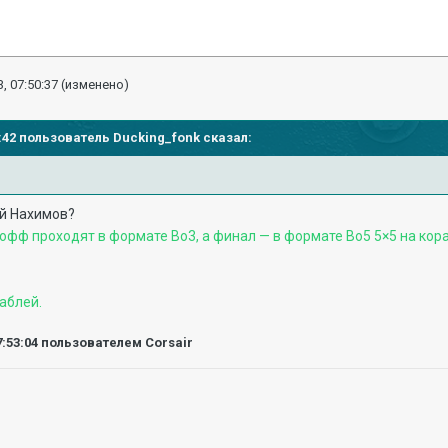
, 07:50:37
(изменено)
24:42 пользователь
Ducking_fonk
сказал:
ой Нахимов?
й-офф проходят в формате Bo3, а финал — в формате Bo5 5×5 на ко
аблей.
7:53:04
пользователем Corsair