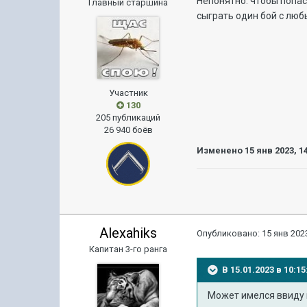
Непонятно: чтобы попас
Главный старшина
сыграть один бой с люб
Участник
130
205 публикаций
26 940 боёв
Изменено
15 янв 2023, 1
Alexahiks
Опубликовано:
15 янв 2023
Капитан 3-го ранга
В 15.01.2023 в 10:
Может имелся ввиду 