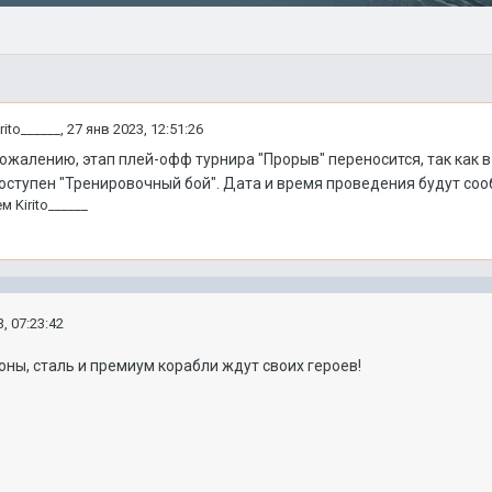
irito______
,
27 янв 2023, 12:51:26
ожалению, этап плей-офф турнира "Прорыв" переносится, так как 
оступен "Тренировочный бой". Дата и время проведения будут соо
ем
Kirito______
, 07:23:42
ны, сталь и премиум корабли ждут своих героев!