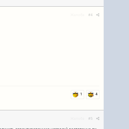
Жалоба
#4
1
4
Жалоба
#5