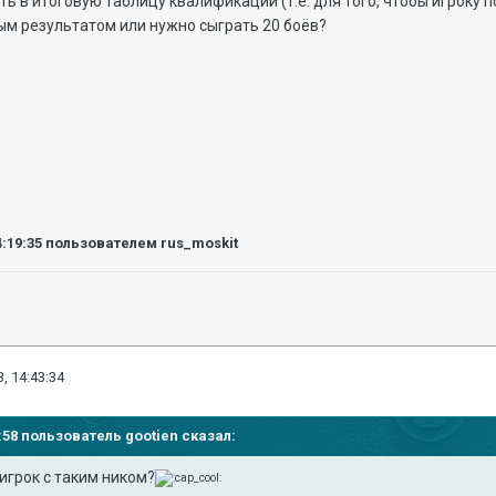
ть в итоговую таблицу квалификации (т.е. для того, чтобы игроку
ым результатом или нужно сыграть 20 боёв?
4:19:35
пользователем rus_moskit
, 14:43:34
15:58 пользователь
gootien
сказал:
игрок с таким ником?