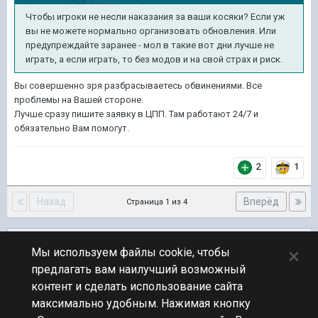
Чтобы игроки не несли наказания за ваши косяки? Если уж
вы не можете нормально организовать обновления. Или
предупреждайте заранее - мол в такие вот дни лучше не
играть, а если играть, то без модов и на свой страх и риск.
Вы совершенно зря разбрасываетесь обвинениями. Все
проблемы на Вашей стороне.
Лучше сразу пишите заявку в ЦПП. Там работают 24/7 и
обязательно Вам помогут.
2
1
Назад
Вперёд
Страница 1 из 4
Подписчики
0
×
Мы используем файлы cookie, чтобы
предлагать вам наилучший возможный
ПЕРЕЙТИ К СПИСКУ ТЕМ
контент и сделать использование сайта
Обсуждение Мира Кораблей
максимально удобным. Нажимая кнопку