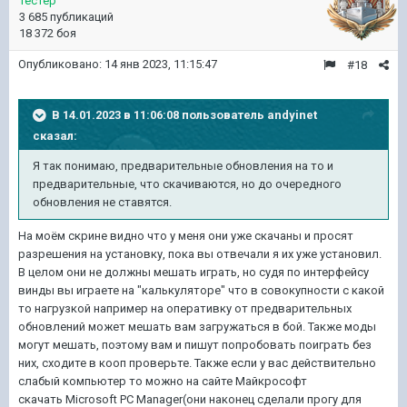
тестер
3 685 публикаций
18 372 боя
Опубликовано:
14 янв 2023, 11:15:47
#18
В 14.01.2023 в 11:06:08 пользователь
andyinet
сказал:
Я так понимаю, предварительные обновления на то и
предварительные, что скачиваются, но до очередного
обновления не ставятся.
На моём скрине видно что у меня они уже скачаны и просят
разрешения на установку, пока вы отвечали я их уже установил.
В целом они не должны мешать играть, но судя по интерфейсу
винды вы играете на "калькуляторе" что в совокупности с какой
то нагрузкой например на оперативку от предварительных
обновлений может мешать вам загружаться в бой. Также моды
могут мешать, поэтому вам и пишут попробовать поиграть без
них, сходите в кооп проверьте. Также если у вас действительно
слабый компьютер то можно на сайте Майкрософт
скачать Microsoft PC Manager(они наконец сделали прогу для