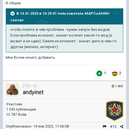
В общем:
В 14.01.2023 в 10:29:41 пользователь
MAPCuAHNH
сказал:
чтобы понять в чём проблема - нужен запуск без модов.
Если проблема исчезнет, значит косячит какой-то мод (а
может и не один). Ежели не исчезнет - значит дело в чём-то
другом (железо, интернет).
Мне более нечего добавить.
1
2
[TR1-1]
1 803
andyinet
Участник
1 343 публикации
13 787 боёв
Опубликовано:
14 янв 2023, 11:06:08
#15