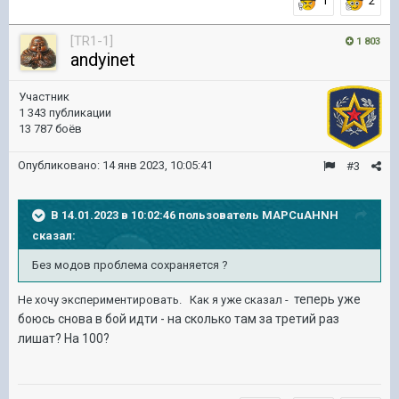
1
2
[TR1-1]
1 803
andyinet
Участник
1 343 публикации
13 787 боёв
Опубликовано:
14 янв 2023, 10:05:41
#3
В 14.01.2023 в 10:02:46 пользователь
MAPCuAHNH
сказал:
Без модов проблема сохраняется ?
теперь уже
Не хочу экспериментировать. Как я уже сказал -
боюсь снова в бой идти - на сколько там за третий раз
лишат? На 100?