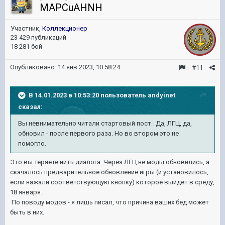
MAPCuAHNH
Участник,
Коллекционер
23 429 публикаций
18 281 бой
Опубликовано:
14 янв 2023, 10:58:24
#11
В 14.01.2023 в 10:53:20 пользователь
andyinet
сказал:
Вы невнимательно читали стартовый пост. Да, ЛГЦ, да,
обновил - после первого раза. Но во втором это не
помогло.
Это вы теряете нить диалога. Через ЛГЦ не моды обновились, а
скачалось предварительное обновление игры (и установилось,
если нажали соответствующую кнопку) которое выйдет в среду,
18 января.
По поводу модов - я лишь писал, что причина ваших бед может
быть в них.