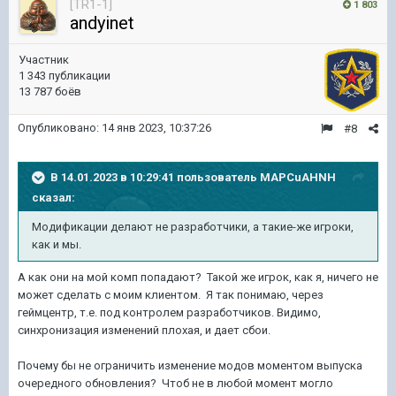
[TR1-1]
1 803
andyinet
Участник
1 343 публикации
13 787 боёв
Опубликовано:
14 янв 2023, 10:37:26
#8
В 14.01.2023 в 10:29:41 пользователь
MAPCuAHNH
сказал:
Модификации делают не разработчики, а такие-же игроки,
как и мы.
А как они на мой комп попадают? Такой же игрок, как я, ничего не
может сделать с моим клиентом. Я так понимаю, через
геймцентр, т.е. под контролем разработчиков. Видимо,
синхронизация изменений плохая, и дает сбои.
Почему бы не ограничить изменение модов моментом выпуска
очередного обновления? Чтоб не в любой момент могло