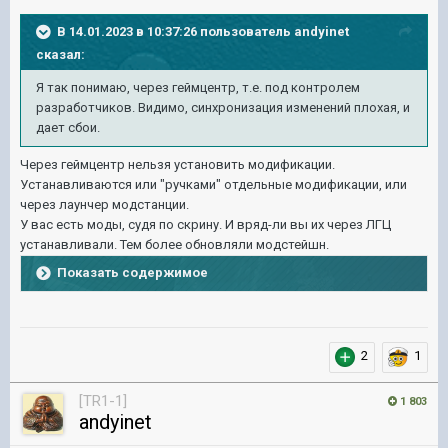
В 14.01.2023 в 10:37:26 пользователь
andyinet
сказал:
Я так понимаю, через геймцентр, т.е. под контролем
разработчиков. Видимо, синхронизация изменений плохая, и
дает сбои.
Через геймцентр нельзя установить модификации.
Устанавливаются или "ручками" отдельные модификации, или
через лаунчер модстанции.
У вас есть моды, судя по скрину. И вряд-ли вы их через ЛГЦ
устанавливали. Тем более обновляли модстейшн.
Показать содержимое
2
1
[TR1-1]
1 803
andyinet