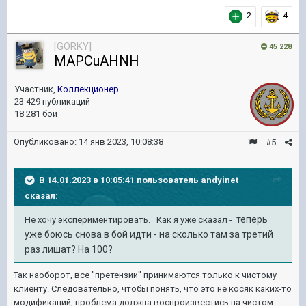
2
4
[GORKY]
45 228
MAPCuAHNH
Участник,
Коллекционер
23 429 публикаций
18 281 бой
Опубликовано:
14 янв 2023, 10:08:38
#5
В 14.01.2023 в 10:05:41 пользователь
andyinet
сказал:
теперь
Не хочу экспериментировать. Как я уже сказал -
уже боюсь снова в бой идти - на сколько там за третий
раз лишат? На 100?
Так наоборот, все "претензии" принимаются только к чистому
клиенту. Следовательно, чтобы понять, что это не косяк каких-то
модификаций, проблема должна воспроизвестись на чистом