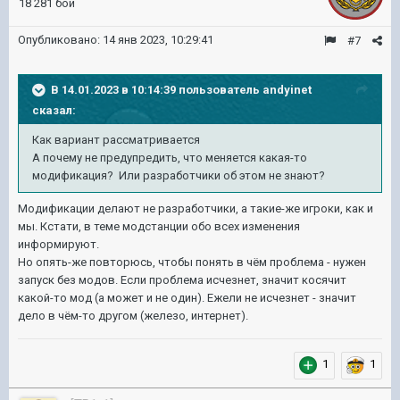
18 281 бой
Опубликовано:
14 янв 2023, 10:29:41
#7
В 14.01.2023 в 10:14:39 пользователь
andyinet
сказал:
Как вариант рассматривается
А почему не предупредить, что меняется какая-то
модификация? Или разработчики об этом не знают?
Модификации делают не разработчики, а такие-же игроки, как и
мы. Кстати, в теме модстанции обо всех изменения
информируют.
Но опять-же повторюсь, чтобы понять в чём проблема - нужен
запуск без модов. Если проблема исчезнет, значит косячит
какой-то мод (а может и не один). Ежели не исчезнет - значит
дело в чём-то другом (железо, интернет).
1
1