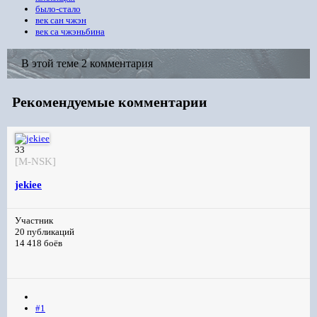
было-стало
век сан чжэн
век са чжэньбина
В этой теме 2 комментария
Рекомендуемые комментарии
33
[M-NSK]
jekiee
Участник
20 публикаций
14 418 боёв
#1