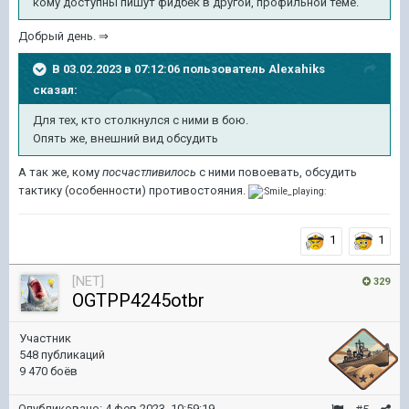
кому доступны пишут фидбек в другой, профильной теме.
Добрый день. ⇒
В 03.02.2023 в 07:12:06 пользователь
Alexahiks
сказал:
Для тех, кто столкнулся с ними в бою.
Опять же, внешний вид обсудить
А так же, кому
посчастливилось
с ними повоевать, обсудить
тактику (особенности) противостояния.
1
1
[NET]
329
OGTPP4245otbr
Участник
548 публикаций
9 470 боёв
Опубликовано:
4 фев 2023, 10:59:19