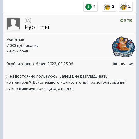
1
2
2
[IA]
5 705
Pyotrmai
Участник
7 033 публикации
24 227 боёв
Опубликовано:
6 фев 2023, 09:25:06
#9
Я ей постоянно пользуюсь. Зачем мне разглядывать
контейнеры? Даже немного жалко, что для её использования
нужно минимум три ящика, а не два.