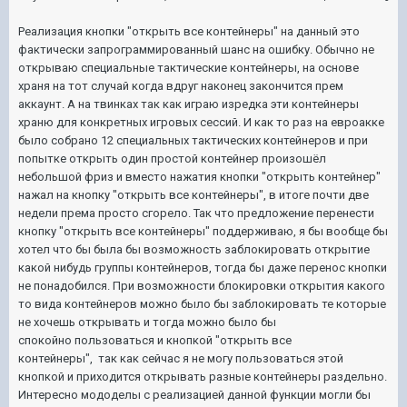
Реализация кнопки "открыть все контейнеры" на данный это
фактически запрограммированный шанс на ошибку. Обычно не
открываю специальные тактические контейнеры, на основе
храня на тот случай когда вдруг наконец закончится прем
аккаунт. А на твинках так как играю изредка эти контейнеры
храню для конкретных игровых сессий. И как то раз на евроакке
было собрано 12 специальных тактических контейнеров и при
попытке открыть один простой контейнер произошёл
небольшой фриз и вместо нажатия кнопки "открыть контейнер"
нажал на кнопку "открыть все контейнеры", в итоге почти две
недели према просто сгорело. Так что предложение перенести
кнопку "открыть все контейнеры" поддерживаю, я бы вообще бы
хотел что бы была бы возможность заблокировать открытие
какой нибудь группы контейнеров, тогда бы даже перенос кнопки
не понадобился. При возможности блокировки открытия какого
то вида контейнеров можно было бы заблокировать те которые
не хочешь открывать и тогда можно было бы
спокойно пользоваться и кнопкой "открыть все
контейнеры", так как сейчас я не могу пользоваться этой
кнопкой и приходится открывать разные контейнеры раздельно.
Интересно мододелы с реализацией данной функции могли бы