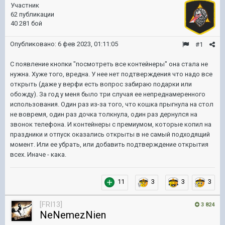
Участник
62 публикации
40 281 бой
Опубликовано:
6 фев 2023, 01:11:05
#1
С появление кнопки "посмотреть все контейнеры" она стала не
нужна. Хуже того, вредна. У нее нет подтверждения что надо все
открыть (даже у верфи есть вопрос забираю подарки или
обожду). За год у меня было три случая ее непреднамеренного
использования. Один раз из-за того, что кошка прыгнула на стол
не вовремя, один раз дочка толкнула, один раз дернулся на
звонок телефона. И контейнеры с премиумом, которые копил на
праздники и отпуск оказались открыты в не самый подходящий
момент. Или ее убрать, или добавить подтверждение открытия
всех. Иначе - кака.
11
3
3
3
[FRI13]
3 824
NeNemezNien