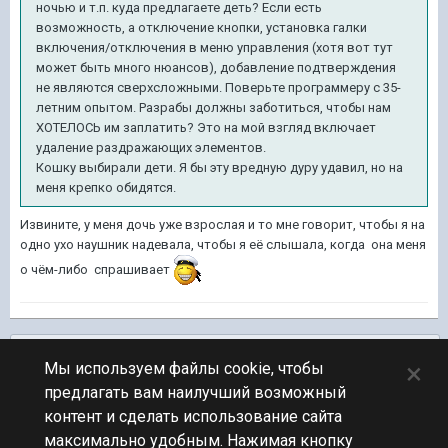
ночью и т.п. куда предлагаете деть? Если есть
возможность, а отключение кнопки, установка галки
включения/отключения в меню управления (хотя вот тут
может быть много нюансов), добавление подтверждения
не являются сверхсложными. Поверьте программеру с 35-
летним опытом. Разрабы должны заботиться, чтобы нам
ХОТЕЛОСЬ им заплатить? Это на мой взгляд включает
удаление раздражающих элементов.
Кошку выбирали дети. Я бы эту вредную дуру удавил, но на
меня крепко обидятся.
Извините, у меня дочь уже взрослая и то мне говорит, чтобы я на
одно ухо наушник надевала, чтобы я её слышала, когда она меня
о чём-либо спрашивает
Подписчики
0
×
Мы используем файлы cookie, чтобы
предлагать вам наилучший возможный
ПЕРЕЙТИ К СПИСКУ ТЕМ
контент и сделать использование сайта
Предложения по игре
максимально удобным. Нажимая кнопку