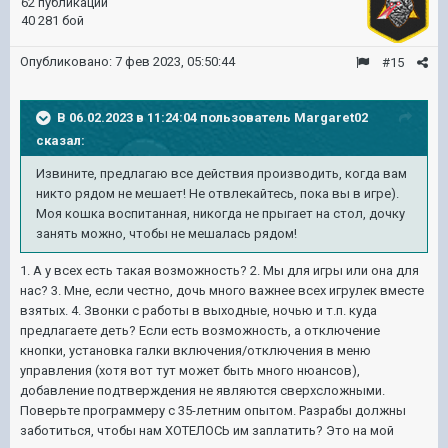
62 публикации
40 281 бой
Опубликовано:
7 фев 2023, 05:50:44
#15
В 06.02.2023 в 11:24:04 пользователь
Margaret02
сказал:
Извините, предлагаю все действия производить, когда вам
никто рядом не мешает! Не отвлекайтесь, пока вы в игре).
Моя кошка воспитанная, никогда не прыгает на стол, дочку
занять можно, чтобы не мешалась рядом!
1. А у всех есть такая возможность? 2. Мы для игры или она для
нас? 3. Мне, если честно, дочь много важнее всех игрулек вместе
взятых. 4. Звонки с работы в выходные, ночью и т.п. куда
предлагаете деть? Если есть возможность, а отключение
кнопки, установка галки включения/отключения в меню
управления (хотя вот тут может быть много нюансов),
добавление подтверждения не являются сверхсложными.
Поверьте программеру с 35-летним опытом. Разрабы должны
заботиться, чтобы нам ХОТЕЛОСЬ им заплатить? Это на мой