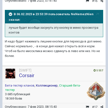
Опубликовано:
7 фев 2023, 07:41:40
#16
В 06.02.2023 в 23:53:39 пользователь
NeNemezNien
сказал:
лучше будет
вообще засунуть эту кнопку в меню просмотра
контов
И надо будет нажимать лишние кнопки для перехода в доп меню.
Сейчас нормально , - в конце дня нажал открыть всё и норм.
Чтоб не было миссклмка можно сдвинуть в лево или низ. Но не
более.
[SWIFT]
5 557
Corsair
Бета-тестер кланов
,
Коллекционер
,
Старший бета-
тестер
3 685 публикаций
18 369 боёв
Опубликовано:
7 фев 2023, 08:15:40
#17