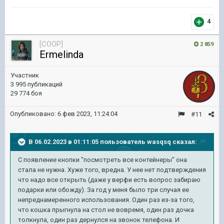
4
[COOP]
2 859
Ermelinda
Участник
3 995 публикаций
29 774 боя
Опубликовано:
6 фев 2023, 11:24:04
#11
В 06.02.2023 в 01:11:05 пользователь
wasqsq
сказал:
С появление кнопки "посмотреть все контейнеры" она
стала не нужна. Хуже того, вредна. У нее нет подтверждения
что надо все открыть (даже у верфи есть вопрос забираю
подарки или обожду). За год у меня было три случая ее
непреднамеренного использования. Один раз из-за того,
что кошка прыгнула на стол не вовремя, один раз дочка
толкнула, один раз дернулся на звонок телефона. И