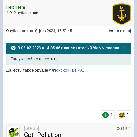
Help Team
1 912 публикации
Опубликовано:
8 фев 2023, 15:53:45
#10
В 08.02.2023 в 14:35:06 пользователь
XMeNN
сказал:
Там
у
какой-то пл
есть
гк
.
Да, есть такое орудие у
японской ПЛ I-56
.
1
1
[SU-35]
15 911
Cpt_Pollution