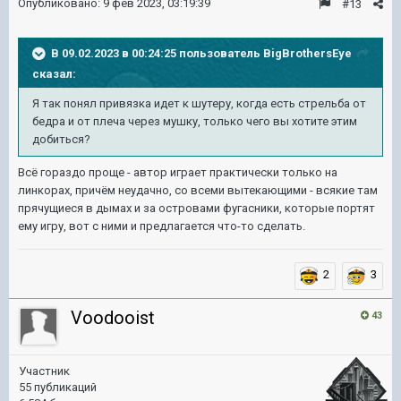
Опубликовано:
9 фев 2023, 03:19:39
#13
В 09.02.2023 в 00:24:25 пользователь
BigBrothersEye
сказал:
Я так понял
привязка идет к шутеру, когда есть стрельба от
бедра и от плеча через мушку, только чего вы хотите этим
добиться?
Всё гораздо проще - автор играет практически только на
линкорах, причём неудачно, со всеми вытекающими - всякие там
прячущиеся в дымах и за островами фугасники, которые портят
ему игру, вот с ними и предлагается что-то сделать.
2
3
Voodooist
43
Участник
55 публикаций