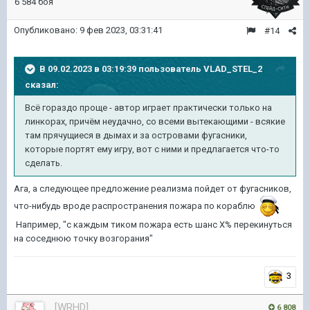
6 584 боя
Опубликовано:
9 фев 2023, 03:31:41
#14
В 09.02.2023 в 03:19:39 пользователь
VLAD_STEL_2
сказал:
Всё гораздо проще - автор играет практически только на
линкорах, причём неудачно, со всеми вытекающими - всякие
там прячущиеся в дымах и за островами фугасники,
которые портят ему игру, вот с ними и предлагается что-то
сделать.
Ага, а следующее предложение реализма пойдет от фугасников,
что-нибудь вроде распространения пожара по кораблю
Например, "с каждым тиком пожара есть шанс X% перекинуться
на соседнюю точку возгорания"
3
[WRHD]
6 808