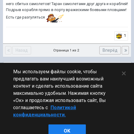
него сбитых самолетов! Таран самолетами друг друга и кораблей!
Подрыв корабля прямо в порту вражескими боевыми пловцами!
Есть где разгуляться
1
Назад
Вперёд
Страница 1 из 2
Подписчики
0
×
Мы используем файлы cookie, чтобы
предлагать вам наилучший возможный
ПЕРЕЙТИ К СПИСКУ ТЕМ
контент и сделать использование сайта
Предложения по игре
максимально удобным. Нажимая кнопку
«Ок» и продолжая использовать сайт, Вы
соглашаетесь с
Политикой
конфиденциальности.
Стиль
OK