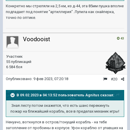
Конкретно мы стреляли на 2,5 км, из д-44, эта 85мм пушка вполне
подпадает под понятие "артиллерия". Лупила как снайперка,
точно по оптике.
Voodooist
43
Участник
55 публикаций
6 584 боя
Опубликовано:
9 фев 2023, 07:20:18
#20
В 09.02.2023 в 04:13:52 пользователь
Agnitus
сказал:
Зная лесту потом окажется, что есть шанс перекинуть
пожар на ближайший корабль, все в пределах механик игры!
Ненуачо, воткнулся в остров/тонущий корабль - на тебе
затопление от пробоины в корпусе. Урон кораблю от упавших на