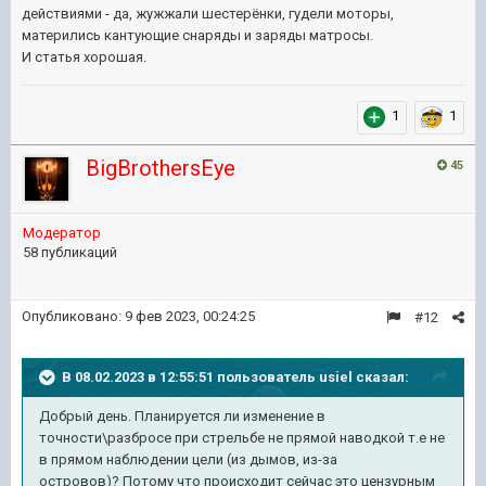
действиями - да, жужжали шестерёнки, гудели моторы,
матерились кантующие снаряды и заряды матросы.
И статья хорошая.
1
1
BigBrothersEye
45
Модератор
58 публикаций
Опубликовано:
9 фев 2023, 00:24:25
#12
В 08.02.2023 в 12:55:51 пользователь
usiel
сказал:
Добрый день. Планируется ли изменение в
точности\разбросе при стрельбе не прямой наводкой т.е не
в прямом наблюдении цели (из дымов, из-за
островов)? Потому что происходит сейчас это цензурным