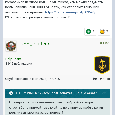
корабликов намного больше эльфизма, чем можно подумать,
ведь целились они СОВСЕМ не так, как стреляют танки или
автоматы того времени.
https://habr.com/ru/post/503696/
P.S. кстати, в игре ещё и земля плоская
:D
1
2
USS_Proteus
1 261
Help Team
1 912 публикации
Опубликовано:
8 фев 2023, 14:07:07
#7
В 08.02.2023 в 12:55:51 пользователь
usiel
сказал:
Планируется
ли изменение в точности\разбросе при
стрельбе
не прямой наводкой т.е не в прямом наблюдении
цели (из дымов
, из-
за островов)?