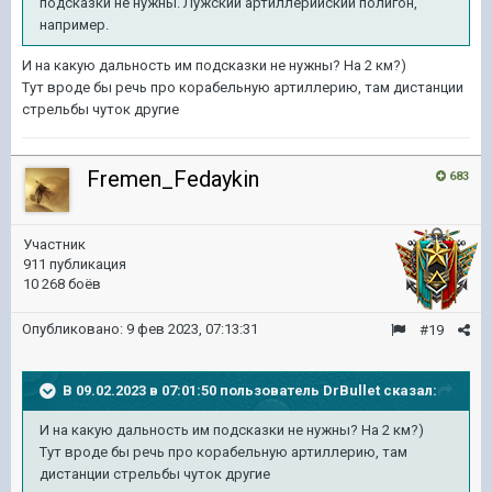
подсказки не нужны. Лужский артиллерийский полигон,
например.
И на какую дальность им подсказки не нужны? На 2 км?)
Тут вроде бы речь про корабельную артиллерию, там дистанции
стрельбы чуток другие
Fremen_Fedaykin
683
Участник
911 публикация
10 268 боёв
Опубликовано:
9 фев 2023, 07:13:31
#19
В 09.02.2023 в 07:01:50 пользователь
DrBullet
сказал:
И на какую дальность им подсказки не нужны? На 2 км?)
Тут вроде бы речь про корабельную артиллерию, там
дистанции стрельбы чуток другие