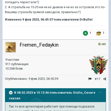
попадать перестали?)
2. А стрельба на 15-20 км не из дымов и не из за островов это по-
Вашему стрельба прямой наводкой, правильно?)
Изменено
9 фев 2023, 06:45:07
пользователем DrBullet
1
1
Fremen_Fedaykin
683
Участник
911 публикация
10 268 боёв
Опубликовано:
9 фев 2023, 06:50:39
#17
В 08.02.2023 в 15:12:46 пользователь
Giulio_Cesare
сказал:
Так то вся артиллерия работает при помощи подсказок