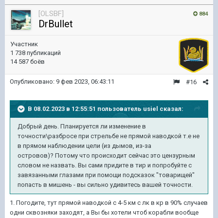
[OLSBF]
884
DrBullet
Участник
1 738 публикаций
14 587 боёв
Опубликовано:
9 фев 2023, 06:43:11
#16
В 08.02.2023 в 12:55:51 пользователь
usiel
сказал:
Добрый день. Планируется ли изменение в
точности\разбросе при стрельбе не прямой наводкой т.е не
в прямом наблюдении цели (из дымов, из-за
островов)? Потому что происходит сейчас это цензурным
словом не назвать. Вы сами придите в тир и попробуйте с
завязанными глазами при помощи подсказок "товарищей"
попасть в мишень - вы сильно удивитесь вашей точности.
1. Погодите, тут прямой наводкой с 4-5 км с лк в кр в 90% случаев
одни сквозняки заходят, а Вы бы хотели чтоб корабли вообще