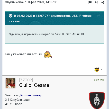
Опубликовано:
8 фев 2023, 14:35:06
#8
В 08.02.2023 в 14:07:07 пользователь
USS_Proteus
сказал:
Однако, в игре есть и корабли без ГК. Это АВ и ПЛ.
Там у какой-то пл есть гк.
2
[ZZTOP]
2 699
Giulio_Cesare
Участник,
Коллекционер
3 512 публикации
41 718 боёв