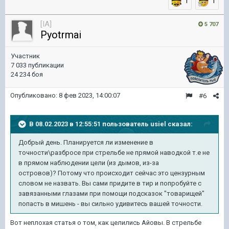
1
1
[IA]
5 707
Pyotrmai
Участник
7 033 публикации
24 234 боя
Опубликовано:
8 фев 2023, 14:00:07
#6
В 08.02.2023 в 12:55:51 пользователь
usiel
сказал:
Добрый день. Планируется ли изменение в
точности\разбросе при стрельбе не прямой наводкой т.е не
в прямом наблюдении цели (из дымов, из-за
островов)? Потому что происходит сейчас это цензурным
словом не назвать. Вы сами придите в тир и попробуйте с
завязанными глазами при помощи подсказок "товарищей"
попасть в мишень - вы сильно удивитесь вашей точности.
Вот неплохая статья о том, как целились Айовы. В стрельбе