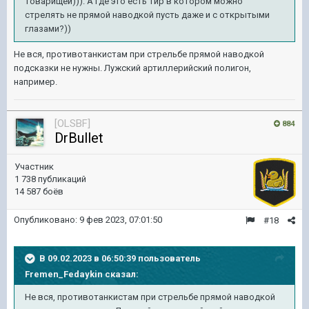
товарищей))). А где это есть тир в котором можно
стрелять не прямой наводкой пусть даже и с открытыми
глазами?))
Не вся, противотанкистам при стрельбе прямой наводкой
подсказки не нужны. Лужский артиллерийский полигон,
например.
[OLSBF]
884
DrBullet
Участник
1 738 публикаций
14 587 боёв
Опубликовано:
9 фев 2023, 07:01:50
#18
В 09.02.2023 в 06:50:39 пользователь
Fremen_Fedaykin
сказал:
Не вся, противотанкистам при стрельбе прямой наводкой