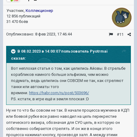
Участник,
Коллекционер
12 856 публикаций
31 470 боёв
Опубликовано:
8 фев 2023, 17:46:44
#11
В 08.02.2023 в 14:00:07 пользователь
Pyotrmai
сказал:
Вот неплохая статья о том, как целились Айовы. В
стрельбе
корабликов намного больше эльфизма,
чем можно
подумать, ведь целились они СОВСЕМ
не так, как стреляют
танки или автоматы того
времени.
https://habr.com/ru/post/503696/
P.S. кстати, в игре ещё и земля плоская
:D
Ну не то что бы совсем не так. В начале процесса мужчина в КДП
или боевой рубке все равно наводил на цель перекрестие
оптического визира, обозначая для СУО цель, в которую он
собственно собирается стрелять. И он же в конце этого
процесса нажимал кнопку, производя залп. А между этими