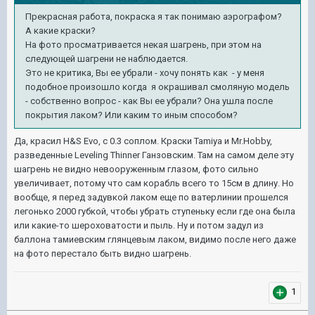
Прекрасная работа, покраска я так понимаю аэрографом?
А какие краски?
На фото просматривается некая шагрень, при этом на
следующей шагрени не наблюдается.
Это не критика, Вы ее убрали - хочу понять как - у меня
подобное произошло когда я окрашивал смоляную модель
- собственно вопрос - как Вы ее убрали? Она ушла после
покрытия лаком? Или каким то иным способом?
Да, красил H&S Evo, с 0.3 соплом. Краски Tamiya и Mr.Hobby,
разведенные Leveling Thinner Ганзовским. Там на самом деле эту
шагрень не видно невооруженным глазом, фото сильно
увеличивает, потому что сам корабль всего то 15см в длину. Но
вообще, я перед задувкой лаком еще по ватерлинии прошелся
легонько 2000 губкой, чтобы убрать ступеньку если где она была
или какие-то шероховатости и пыль. Ну и потом задул из
баллона тамиевским глянцевым лаком, видимо после него даже
на фото перестало быть видно шагрень.
1