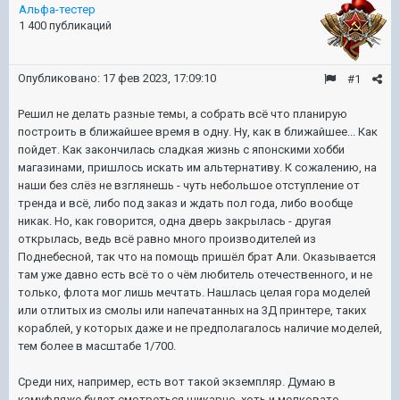
Альфа-тестер
1 400 публикаций
Опубликовано:
17 фев 2023, 17:09:10
#1
Решил не делать разные темы, а собрать всё что планирую
построить в ближайшее время в одну. Ну, как в ближайшее... Как
пойдет. Как закончилась сладкая жизнь с японскими хобби
магазинами, пришлось искать им альтернативу. К сожалению, на
наши без слёз не взглянешь - чуть небольшое отступление от
тренда и всё, либо под заказ и ждать пол года, либо вообще
никак. Но, как говорится, одна дверь закрылась - другая
открылась, ведь всё равно много производителей из
Поднебесной, так что на помощь пришёл брат Али. Оказывается
там уже давно есть всё то о чём любитель отечественного, и не
только, флота мог лишь мечтать. Нашлась целая гора моделей
или отлитых из смолы или напечатанных на 3Д принтере, таких
кораблей, у которых даже и не предполагалось наличие моделей,
тем более в масштабе 1/700.
Среди них, например, есть вот такой экземпляр. Думаю в
камуфляже будет смотреться шикарно, хоть и мелковато.