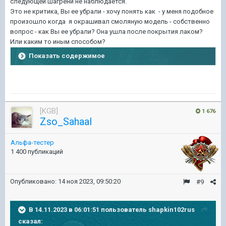
следующей шагрени не наблюдается.
Это не критика, Вы ее убрали - хочу понять как - у меня подобное
произошло когда я окрашивал смоляную модель - собственно
вопрос - как Вы ее убрали? Она ушла после покрытия лаком?
Или каким то иным способом?
Показать содержимое
[KGB]
1 676
Zso_Sahaal
Альфа-тестер
1 400 публикаций
Опубликовано:
14 ноя 2023, 09:50:20
#9
В 14.11.2023 в 06:01:51 пользователь
shapkin102rus
сказал: