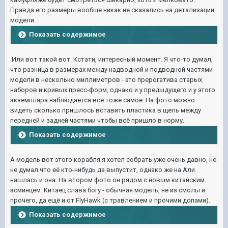
Правда его размеры вообще никак не сказались на детализации
модели.
Показать содержимое
Или вот такой вот. Кстати, интересный момент. Я что-то думал,
что разница в размерах между надводной и подводной частями
модели в несколько миллиметров - это прерогатива старых
наборов и кривых пресс-форм, однако и у предыдущего и у этого
экземпляра наблюдается всё тоже самое. На фото можно
видеть сколько пришлось вставить пластика в щель между
передней и задней частями чтобы всё пришло в норму.
Показать содержимое
А модель вот этого корабля я хотел собрать уже очень давно, но
не думал что её кто-нибудь да выпустит, однако же на Али
нашлась и она. На втором фото он рядом с новым китайским
эсминцем. Китаец слава богу - обычная модель, не из смолы и
прочего, да ещё и от FlyHawk (с травлением и прочими допами).
Показать содержимое