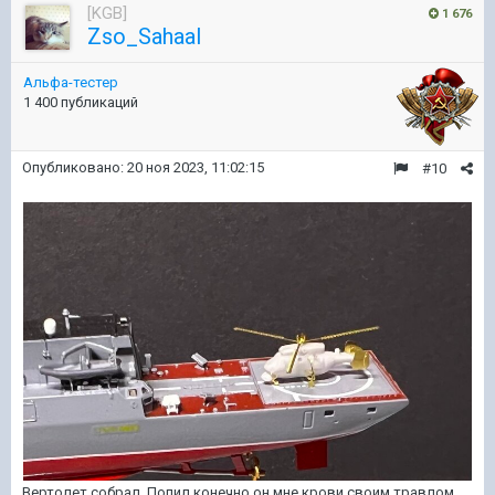
[KGB]
1 676
Zso_Sahaal
Альфа-тестер
1 400 публикаций
Опубликовано:
20 ноя 2023, 11:02:15
#10
Вертолет собрал. Попил конечно он мне крови своим травлом...