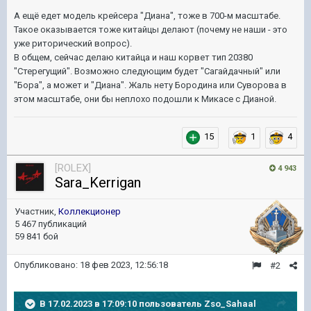
А ещё едет модель крейсера "Диана", тоже в 700-м масштабе.
Такое оказывается тоже китайцы делают (почему не наши - это
уже риторический вопрос).
В общем, сейчас делаю китайца и наш корвет тип 20380
"Стерегущий". Возможно следующим будет "Сагайдачный" или
"Бора", а может и "Диана". Жаль нету Бородина или Суворова в
этом масштабе, они бы неплохо подошли к Микасе с Дианой.
15
1
4
[ROLEX]
4 943
Sara_Kerrigan
Участник,
Коллекционер
5 467 публикаций
59 841 бой
Опубликовано:
18 фев 2023, 12:56:18
#2
В 17.02.2023 в 17:09:10 пользователь
Zso_Sahaal