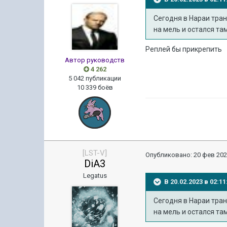
Сегодня в Нараи тран
на мель и остался там
Реплей бы прикрепить
Автор руководств
4 262
5 042 публикации
10 339 боёв
[LST-V]
Опубликовано:
20 фев 202
DiA3
Legatus
В 20.02.2023 в 02:
Сегодня в Нараи тран
на мель и остался там