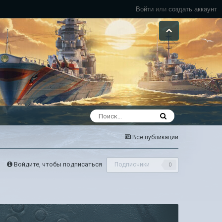
Войти
или
создать аккаунт
Все публикации
Войдите, чтобы подписаться
Подписчики
0