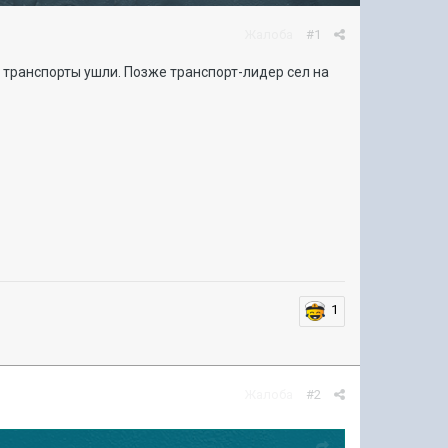
Жалоба
#1
 транспорты ушли. Позже транспорт-лидер сел на
1
Жалоба
#2