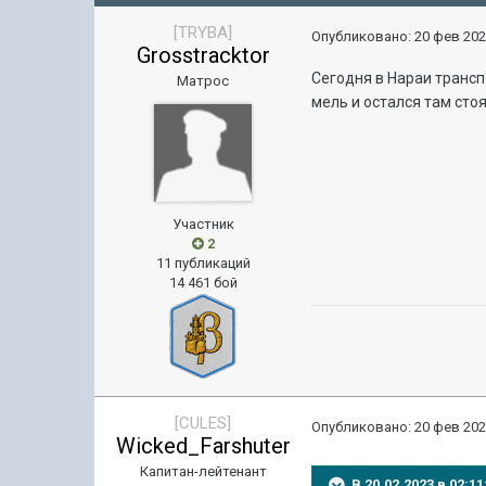
[TRYBA]
Опубликовано:
20 фев 202
Grosstracktor
Сегодня в Нараи трансп
Матрос
мель и остался там стоя
Участник
2
11 публикаций
14 461 бой
[CULES]
Опубликовано:
20 фев 202
Wicked_Farshuter
Капитан-лейтенант
В 20.02.2023 в 02: