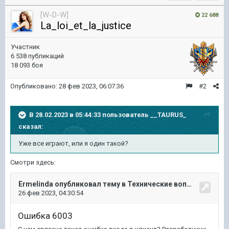
[W-D-W]
22 688
La_loi_et_la_justice
Участник
6 538 публикаций
18 093 боя
Опубликовано:
28 фев 2023, 06:07:36
#2
В 28.02.2023 в 05:44:33 пользователь
__TAURUS_
сказал:
Уже все играют
, или я один такой?
Смотри здесь: