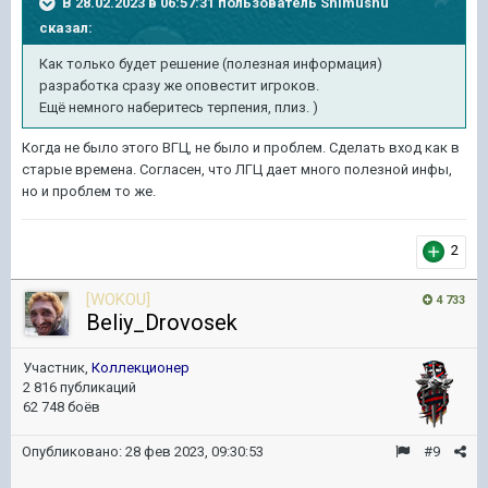
В 28.02.2023 в 06:57:31 пользователь
Shimushu
сказал:
Как только будет решение (полезная информация)
разработка сразу же оповестит игроков.
Ещё немного наберитесь терпения, плиз. )
Когда не было этого ВГЦ, не было и проблем. Сделать вход как в
старые времена. Согласен, что ЛГЦ дает много полезной инфы,
но и проблем то же.
2
[WOKOU]
4 733
Beliy_Drovosek
Участник,
Коллекционер
2 816 публикаций
62 748 боёв
Опубликовано:
28 фев 2023, 09:30:53
#9