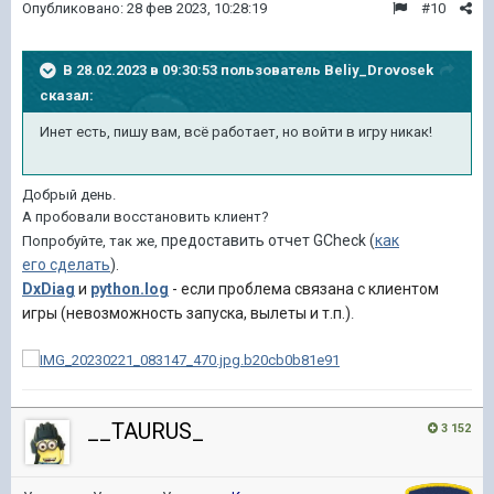
Опубликовано:
28 фев 2023, 10:28:19
#10
В 28.02.2023 в 09:30:53 пользователь
Beliy_Drovosek
сказал:
Инет есть, пишу вам, всё работает, но войти в игру никак!
Добрый день.
А пробовали восстановить клиент?
предоставить
отчет GCheck
(
как
Попробуйте, так же,
его
сделать
).
DxDiag
и
python.log
- если проблема связана с клиентом
игры (невозможность запуска, вылеты и т.
п
.)
.
__TAURUS_
3 152