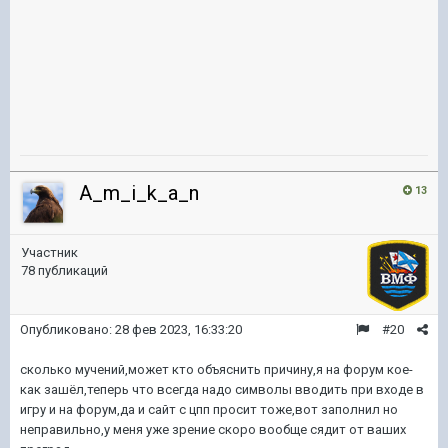
A_m_i_k_a_n
13
Участник
78 публикаций
Опубликовано:
28 фев 2023, 16:33:20
#20
сколько мучений,может кто объяснить причину,я на форум кое-
как зашёл,теперь что всегда надо символы вводить при входе в
игру и на форум,да и сайт с цпп просит тоже,вот заполнил но
неправильно,у меня уже зрение скоро вообще сядит от ваших