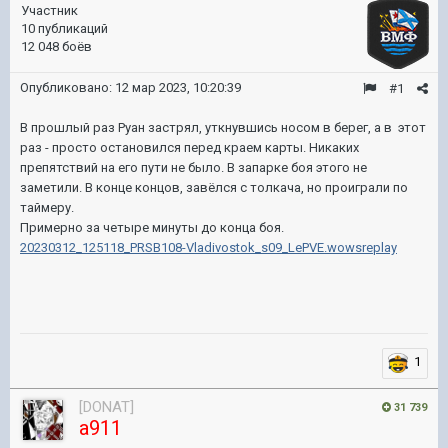
Участник
10 публикаций
12 048 боёв
Опубликовано:
12 мар 2023, 10:20:39
#1
В прошлый раз Руан застрял, уткнувшись носом в берег, а в этот
раз - просто остановился перед краем карты. Никаких
препятствий на его пути не было. В запарке боя этого не
заметили. В конце концов, завёлся с толкача, но проиграли по
таймеру.
Примерно за четыре минуты до конца боя.
20230312_125118_PRSB108-Vladivostok_s09_LePVE.wowsreplay
1
[DONAT]
31 739
a911