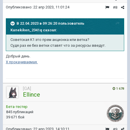
Опубликовано:
22 апр 2023, 11:01:24
#8
В 22.04.2023 в 09:26:20 пользователь
Kanekiken_2341q
сказал:
Советская К1 это прем акционка или ветка?
Судя раз ее без ветки ставят что за ресурсы введут.
Добрый день.
Х прокачиваемая.
[GA]
1 678
Ellince
Бета-тестер
845 публикаций
39 671 бой
Опубликовано:
22 апр 2023, 14:10:11
#9