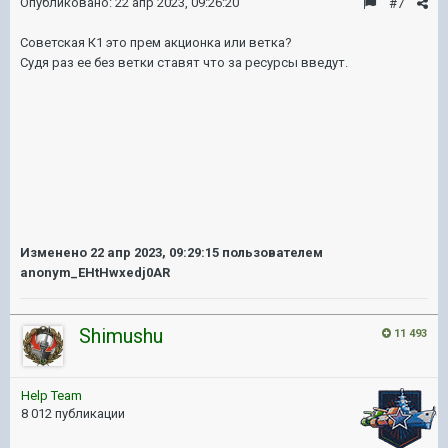
Опубликовано:
22 апр 2023, 09:26:20
#7
Советская К1 это прем акционка или ветка?
Судя раз ее без ветки ставят что за ресурсы введут.
Изменено
22 апр 2023, 09:29:15
пользователем
anonym_EHtHwxedj0AR
Shimushu
11 493
Help Team
8 012 публикации