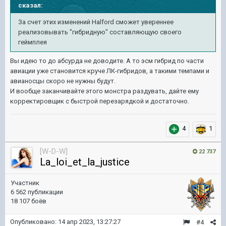
сказал:
За счет этих изменений Halford сможет увереннее
реализовывать "гибридную" составляющую своего
геймплея
Вы идею то до абсурда не доводите. А то эсм гибрид по части
авиации уже становится круче ЛК-гибридов, а такими темпами и
авианосцы скоро не нужны будут.
И вообще заканчивайте этого монстра раздувать, дайте ему
корректировщик с быстрой перезарядкой и достаточно.
4
1
[W-D-W]
22 737
La_loi_et_la_justice
Участник
6 562 публикации
18 107 боёв
Опубликовано:
14 апр 2023, 13:27:27
#4