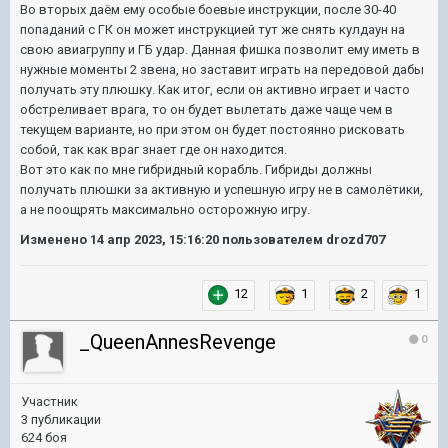
Во вторых даём ему особые боевые инструкции, после 30-40
попаданий с ГК он может инструкцией тут же снять кулдаун на
свою авиагруппу и ГБ удар. Данная фишка позволит ему иметь в
нужные моменты 2 звена, но заставит играть на передовой дабы
получать эту плюшку. Как итог, если он активно играет и часто
обстреливает врага, то он будет вылетать даже чаще чем в
текущем варианте, но при этом он будет постоянно рисковать
собой, так как враг знает где он находится.
Вот это как по мне гибридный корабль. Гибриды должны
получать плюшки за активную и успешную игру не в самолётики,
а не поощрять максимально осторожную игру.
Изменено
14 апр 2023, 15:16:20
пользователем drozd707
12
1
2
1
_QueenAnnesRevenge
0
Участник
3 публикации
624 боя