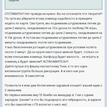
задачи.
ОТСТАВИТЬ!!! Нет правда не нужно. Вы не осознаете что творите!!!
По сути вы убираете этому эсминцу надобность в принципе
ездить по карте. Смотрите, мы поднимаем штурмовики летим до
цели 2 минуты, скидываемся на 10 к урона по любому ЛК игры,
поднимаем штурмовики летим до цели 2 минуты, скидываемся на
9-10к урона. А потом мы поднимаем штурмовики летим до цели 2
минуты скидываемся, после чего поднимаем....
У вас бесконечная ротация штурмовиков при условии полёта
около 2 минут. Да он круче некоторых авиков будет, только со
всем плюшками эсминца, Халфорд будет малость... не играть в
эсминец а будет авиком!!! АСТАНАВИТЕСЬ!!!
Дайте лучше эту фишку несчастному Тоне, а то его одна
вяленькая группа больше декорация. А в него как раз
впихивалось 8 самолётов.
Позвольте я вам дам более менее здравый концепт вашей идеи с
2 звеньями.
Во первых меняем ему ГБ бомбы на авиаудар в 7 км с одним
зарядом. (зачем? а что бы подчернуть его гибридность, в идеале
что бы самолётик с ГБ взлетал с него же)