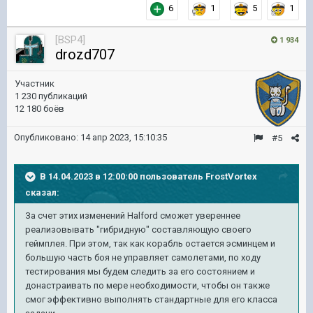
6
1
5
1
[BSP4]
1 934
drozd707
Участник
1 230 публикаций
12 180 боёв
Опубликовано:
14 апр 2023, 15:10:35
#5
В 14.04.2023 в 12:00:00 пользователь
FrostVortex
сказал:
За счет этих изменений Halford сможет увереннее
реализовывать "гибридную" составляющую своего
геймплея. При этом, так как корабль остается эсминцем и
большую часть боя не управляет самолетами, по ходу
тестирования мы будем следить за его состоянием и
донастраивать по мере необходимости, чтобы он также
смог эффективно выполнять стандартные для его класса