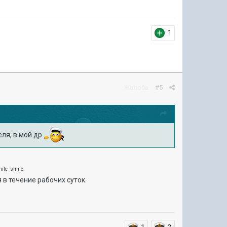
1
Жалоба
#5
ля, в мой др
 в течение рабочих суток.
1
2