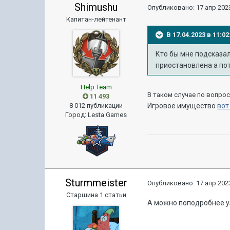
Shimushu
Опубликовано:
17 апр 2023
Капитан-лейтенант
В 17.04.2023 в 11:
Кто бы мне подсказал
приостановлена а по
Help Team
В таком случае по вопро
11 493
8 012 публикации
Игровое имущество
вот
Город
:
Lesta Games
Sturmmeister
Опубликовано:
17 апр 2023
Старшина 1 статьи
А можно поподробнее уз