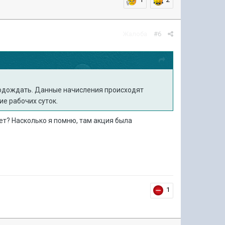
Жалоба
#6
 подождать. Данные начисления происходят
ие рабочих суток.
ет? Насколько я помню, там акция была
1