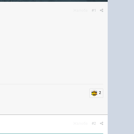
Жалоба
#1
2
Жалоба
#2