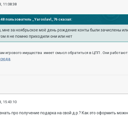
, 11:08:38
02:48 пользователь
_Yaroslavl_76
сказал:
, мне за ноябрьское моё день рождение конты были зачислены или
том я не помню приходили они или нет
сам
игрового
имущества имеет смысл обратиться в ЦПП . Они работают 2
сюда
.
, 15:43:10
нать про получение подарка на свой д.р.? Как это оформить можно