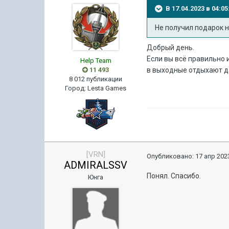
В 17.04.2023 в 04:
Не получил подарок 
Добрый день.
Если вы всё правильно 
Help Team
11 493
в выходные отдыхают д
8 012 публикации
Город
:
Lesta Games
[VRN]
Опубликовано:
17 апр 2023
ADMIRALSSV
Понял. Спасибо.
Юнга