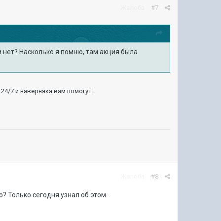
Жалоба
#7
 нет? Насколько я помню, там акция была
4/7 и наверняка вам помогут .
Жалоба
#8
? Только сегодня узнал об этом.