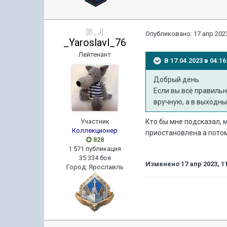
[B_J]
Опубликовано:
17 апр 2023
_Yaroslavl_76
Лейтенант
В 17.04.2023 в 04:
Добрый день.
Если вы всё правиль
вручную, а в выходн
Участник
Кто бы мне подсказал, 
Коллекционер
приостановлена а потом
828
1 571 публикация
35 334 боя
Изменено
17 апр 2023, 1
Город
:
Ярославль