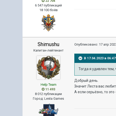
22 704
6 547 публикаций
18 100 боёв
Shimushu
Опубликовано:
17 апр 2023
Капитан-лейтенант
В 17.04.2023 в 06:
Тогда я удивлен тем,
Добрый день.
Help Team
Значит Леста вас любит
11 493
А если серьёзно, то эт
8 012 публикации
Город
:
Lesta Games