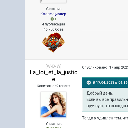
Участник
Коллекционер
1
4 публикации
46 756 боёв
[W-D-W]
Опубликовано:
17 апр 2023
La_loi_et_la_justic
e
В 17.04.2023 в 04:
Капитан-лейтенант
Добрый день.
Если вы всё правиль
вручную, а в выходн
Тогда я удивлен тем, ч
Участник