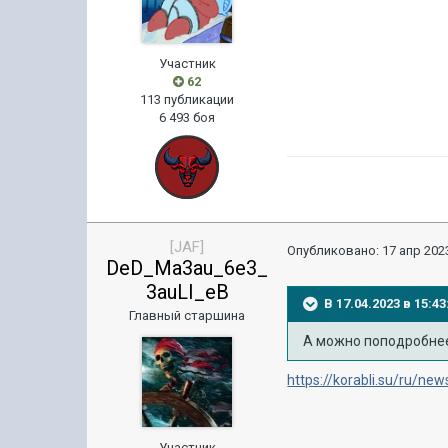
Участник
62
113 публикации
6 493 боя
[JAF]
Опубликовано:
17 апр 2023
DeD_Ma3au_6e3_
3auLI_eB
В 17.04.2023 в 15:
Главный старшина
А можно поподробнее 
https://korabli.su/ru/ne
Участник