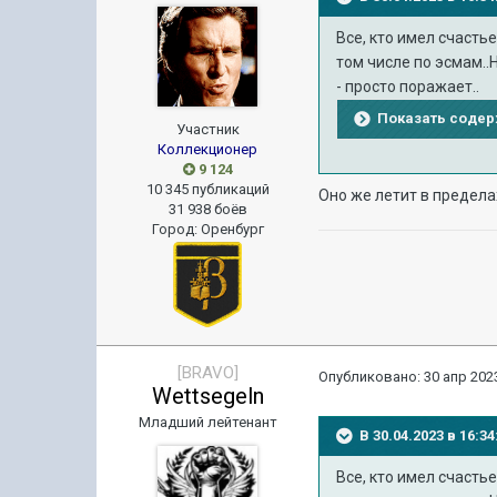
Все, кто имел счасть
том числе по эсмам..
- просто поражает..
Показать соде
Участник
Коллекционер
9 124
10 345 публикаций
Оно же летит в предела
31 938 боёв
Город
:
Оренбург
[BRAVO]
Опубликовано:
30 апр 2023
Wettsegeln
Младший лейтенант
В 30.04.2023 в 16:
Все, кто имел счасть