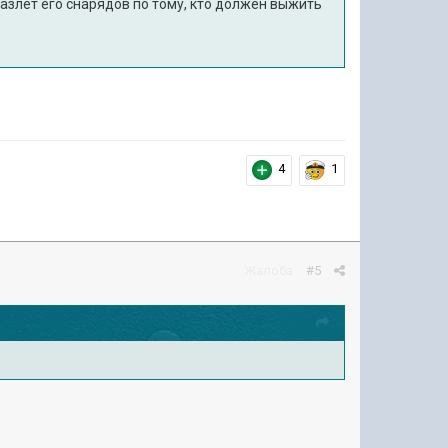
разлёт его снарядов по тому, кто должен выжить
4
1
Жалоба
#5