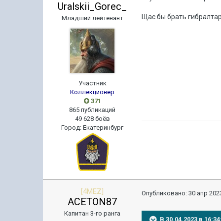
Uralskii_Gorec_
Щас бы брать гибралтар
Младший лейтенант
Участник
Коллекционер
371
865 публикаций
49 628 боёв
Город
:
Екатеринбург
[4MEZ]
Опубликовано:
30 апр 2023
ACETON87
Капитан 3-го ранга
В 30.04.2023 в 16: