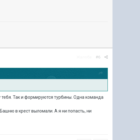
Жалоба
#6
у тебя. Так и формируются турбины. Одна команда
 Башню в крест выломали. А я ни попасть, ни