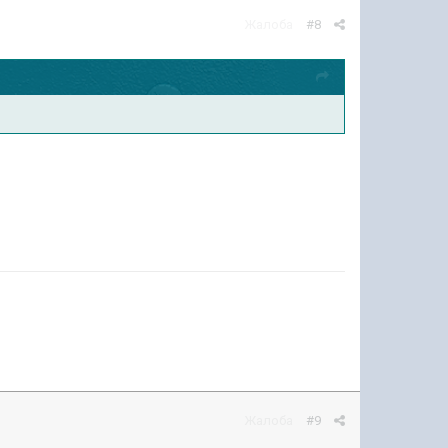
Жалоба
#8
Жалоба
#9