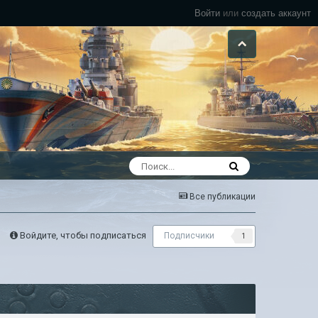
Войти
или
создать аккаунт
Все публикации
Войдите, чтобы подписаться
Подписчики
1