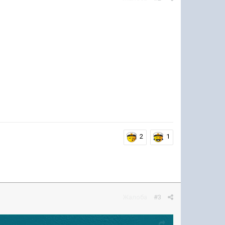
2
1
Жалоба
#3