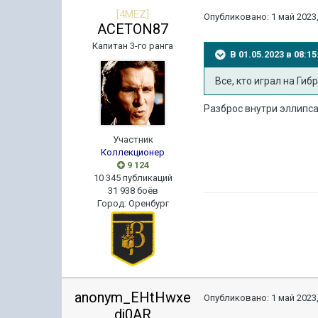
[4MEZ]
Опубликовано:
1 май 2023,
ACETON87
Капитан 3-го ранга
В 01.05.2023 в 08:
Все
, кто играл на Ги
Разброс внутри эллипса
Участник
Коллекционер
9 124
10 345 публикаций
31 938 боёв
Город
:
Оренбург
anonym_EHtHwxe
Опубликовано:
1 май 2023,
dj0AR