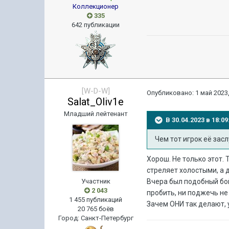
Коллекционер
335
642 публикации
[W-D-W]
Опубликовано:
1 май 2023,
Salat_Oliv1e
Младший лейтенант
В 30.04.2023 в 18:
Чем тот игрок её зас
Хорош. Не только этот.
стреляет холостыми, а 
Участник
Вчера был подобный бой 
2 043
пробить, ни поджечь не 
1 455 публикаций
Зачем ОНИ так делают, 
20 765 боёв
Город
:
Санкт-Петербург