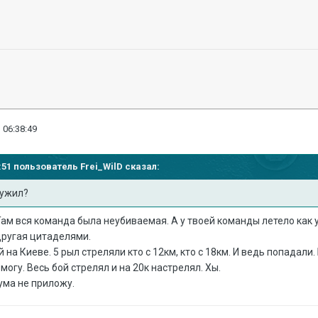
 06:38:49
09:51 пользователь
Frei_WilD
сказал:
лужил?
 Там вся команда была неубиваемая. А у твоей команды летело как 
другая цитаделями.
на Киеве. 5 рыл стреляли кто с 12км, кто с 18км. И ведь попадали.
могу. Весь бой стрелял и на 20к настрелял. Хы.
ума не приложу.