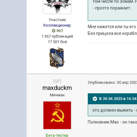
том числе по эсмам..
- просто поражает..
Участник
Коллекционер
Мне кажется или ты его 
907
Без прицела все корабл
1 367 публикаций
17 501 бой
[SP]
Опубликовано:
30 апр 2023
maxduckm
Мичман
В 30.04.2023 в 16:
кто должен выжить - 
Полковник Мао - он тако
Бета-тестер