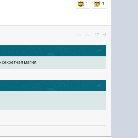
1
1
Жалоба
#7
о секретная магия.