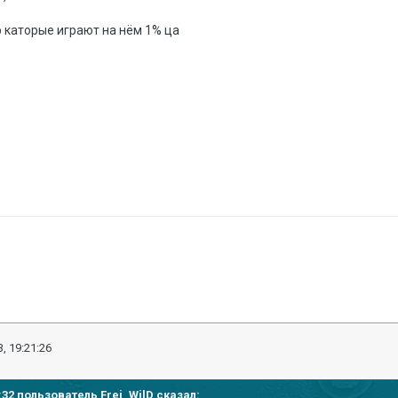
 каторые играют на нём 1% ца
, 19:21:26
34:32 пользователь
Frei_WilD
сказал: