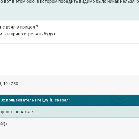
Но вот в этом бою, в котором победить видимо было никак нельзя, 
не взял в прицел ?
и так криво стрелять будут.
, 19:47:30
34:32 пользователь
Frei_WilD
сказал:
просто поражает..
й!))