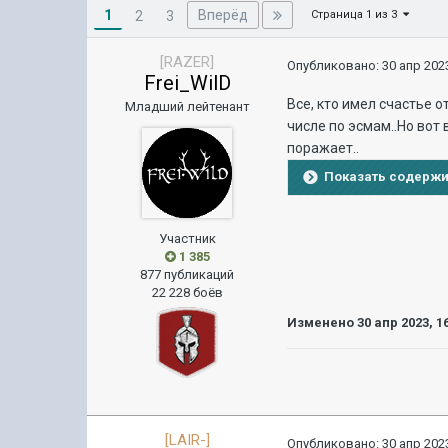
1
Вперёд
2
3
Страница 1 из 3
[RAZER]
Опубликовано:
30 апр 2023
Frei_WilD
Все, кто имел счастье 
Младший лейтенант
числе по эсмам..Но вот
поражает..
Показать содерж
Участник
1 385
877 публикаций
22 228 боёв
Изменено
30 апр 2023, 1
[LAIR-]
Опубликовано:
30 апр 2023