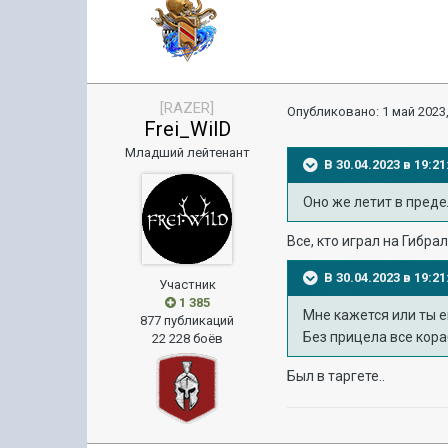
[RAZER]
Опубликовано:
1 май 2023,
Frei_WilD
Младший лейтенант
В 30.04.2023 в 19:
Оно же летит в преде
Все, кто играл на Гибра
В 30.04.2023 в 19:
Участник
1 385
Мне кажется или ты е
877 публикаций
Без прицела все кора
22 228 боёв
Был в таргете..