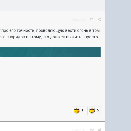
Жалоба
#1
т про его точность, позволяющую вести огонь в том
его снарядов по тому, кто должен выжить - просто
1
5
Жалоба
#2