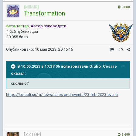
[MIMIK]
9 800
Transformation
Бета-тестер
,
Автор руководств
4 625 публикаций
20 055 боёв
Опубликовано:
10 май 2023, 20:16:15
#9
В 10.05.2023 в 17:37:06 пользователь
Giulio_Cesare
сказал:
сколько?
https://korabli.su/ru/news/sales-and-events/23-feb-2023-event/
[ZZTOP]
2 699