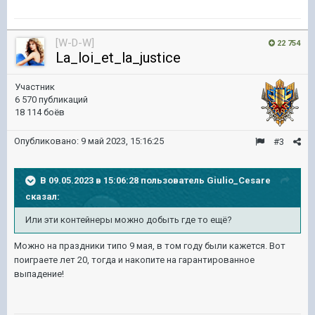
[W-D-W]
22 754
La_loi_et_la_justice
Участник
6 570 публикаций
18 114 боёв
Опубликовано:
9 май 2023, 15:16:25
#3
В 09.05.2023 в 15:06:28 пользователь
Giulio_Cesare
сказал:
Или эти
контейнеры можно добыть где то ещё?
Можно на праздники типо 9 мая, в том году были кажется. Вот
поиграете лет 20, тогда и накопите на гарантированное
выпадение!