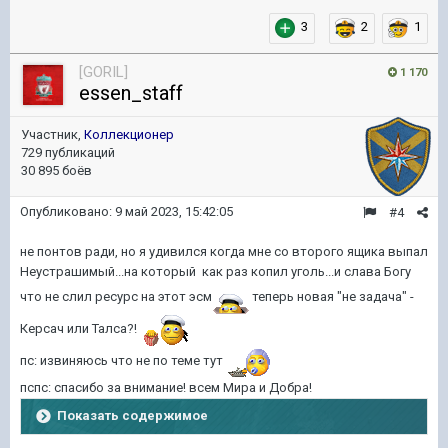
3
2
1
[GORIL]
1 170
essen_staff
Участник,
Коллекционер
729 публикаций
30 895 боёв
Опубликовано:
9 май 2023, 15:42:05
#4
не понтов ради, но я удивился когда мне со второго ящика выпал
Неустрашимый...на который как раз копил уголь...и слава Богу
что не слил ресурс на этот эсм
теперь новая "не задача" -
Керсач или Талса?!
пс: извиняюсь что не по теме тут
пспс: спасибо за внимание! всем Мира и Добра!
Показать содержимое