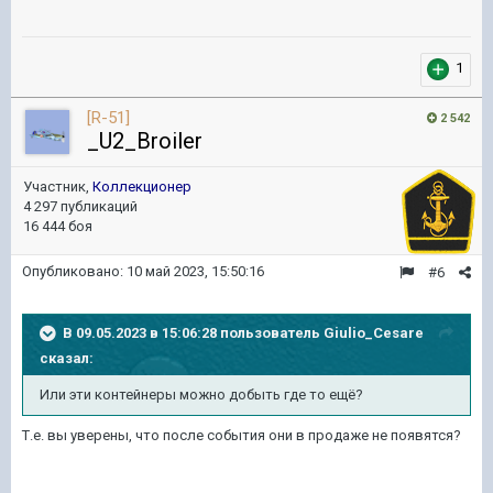
1
[R-51]
2 542
_U2_Broiler
Участник,
Коллекционер
4 297 публикаций
16 444 боя
Опубликовано:
10 май 2023, 15:50:16
#6
В 09.05.2023 в 15:06:28 пользователь
Giulio_Cesare
сказал:
Или
эти контейнеры можно добыть где то ещё?
Т.е. вы уверены, что после события они в продаже не появятся?