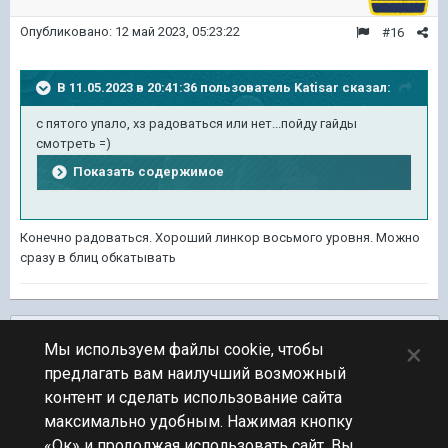
Опубликовано:
12 май 2023, 05:23:22
#16
В 11.05.2023 в 20:41:36 пользователь
Katisar
сказал:
с пятого упало, хз радоваться или нет...пойду гайды
смотреть =)
Показать содержимое
Конечно радоваться. Хороший линкор восьмого уровня. Можно
сразу в блиц обкатывать
Подписчики
0
×
Мы используем файлы cookie, чтобы
предлагать вам наилучший возможный
ПЕРЕЙТИ К СПИСКУ ТЕМ
контент и сделать использование сайта
Предложения по игре
максимально удобным. Нажимая кнопку
«Ок» и продолжая использовать сайт, Вы