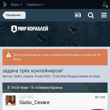
Игры
Сервисы
Предложения по игре
Для публикации в этом разделе необходимо провести 50
боёв.
задача трёх контейнеров!
Автор:
Giulio_Cesare
,
9 май 2023, 15:06:28
в
Предложения по игре
В этой теме 16 комментариев
[ZZTOP]
2 699
Giulio_Cesare