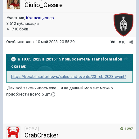
Giulio_Cesare
Участник,
Коллекционер
3 512 публикации
41 718 боёв
Опубликовано:
10 май 2023, 20:55:29
#10
В 10.05.2023 в 20:16:15 пользователь
Transformation
сказал:
https://korabli.su/ru/news/sales-and-events/23-feb-2023-event/
Дак всё закончилось уже.... и на данный момент можно
приобрести всего 5 шт.(((
[BOYZ]
1 297
CrabCracker