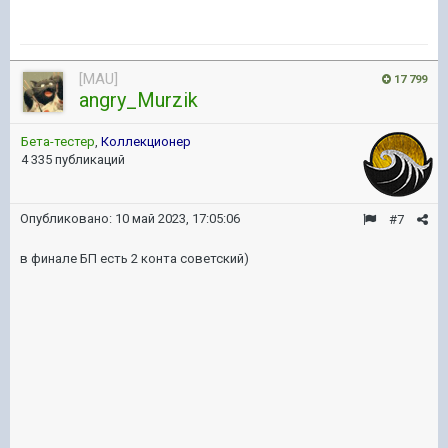
[MAU]
17 799
angry_Murzik
Бета-тестер
,
Коллекционер
4 335 публикаций
Опубликовано:
10 май 2023, 17:05:06
#7
в финале БП есть 2 конта советский)