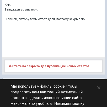
Кхм.
Вынужден вмешаться.
В общем, автору темы ответ дали, поэтому закрываю.
Эта тема закрыта для публикации новых ответов.
Подписчики
0
×
Мы используем файлы cookie, чтобы
предлагать вам наилучший возможный
ПЕРЕЙТИ К СПИСКУ ТЕМ
контент и сделать использование сайта
Обсуждение Мира Кораблей
максимально удобным. Нажимая кнопку