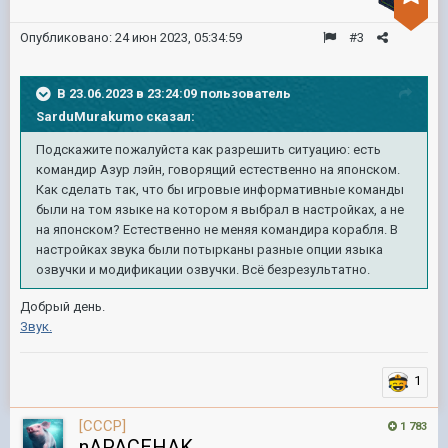
Опубликовано:
24 июн 2023, 05:34:59
#3
В 23.06.2023 в 23:24:09 пользователь
SarduMurakumo
сказал:
Подскажите пожалуйста как разрешить ситуацию: есть
командир Азур лэйн, говорящий естественно на японском.
Как сделать так, что бы игровые информативные команды
были на том языке на котором я выбрал в настройках, а не
на японском? Естественно не меняя командира корабля. В
настройках звука были потырканы разные опции языка
озвучки и модификации озвучки. Всё безрезультатно.
Добрый день.
Звук.
1
[CCCP]
1 783
nAPACEHAK