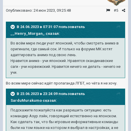
Опубликовано:
24 июн 2023, 09:25:48
#5
В 24.06.2023 в 07:31:07 пользователь
__Henry_Morgan_
сказал:
Во всём мире люди учат японский, чтобы смотреть анимэ в
оригинале, где самый сок. И только на форуме МК хотят
адаптировать анимэ под свою лень.
Нравится анимэ - учи японский. Нравятся скандинавские
саги - учи норвежский. Нравится ничего не делать - ничего не
учи.
Во всем мире сейчас идёт пропаганда ЛГБТ, но чёта я не хочу.
В 23.06.2023 в 23:24:09 пользователь
SarduMurakumo
сказал:
Подскажите пожалуйста как разрешить ситуацию: есть
командир Азур лэйн, говорящий естественно на японском.
Как сделать так, что бы игровые информативные команды
были на том языке на котором я выбрал в настройках, а не