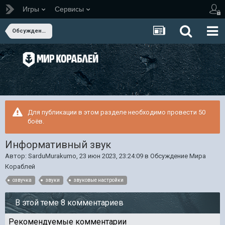
Игры
Сервисы
Обсуждение Мира Кораблей
Для публикации в этом разделе необходимо провести 50
боёв.
Информативный звук
Автор:
SarduMurakumo
,
23 июн 2023, 23:24:09
в
Обсуждение Мира
Кораблей
озвучка
звуки
звуковые настройки
В этой теме 8 комментариев
Рекомендуемые комментарии