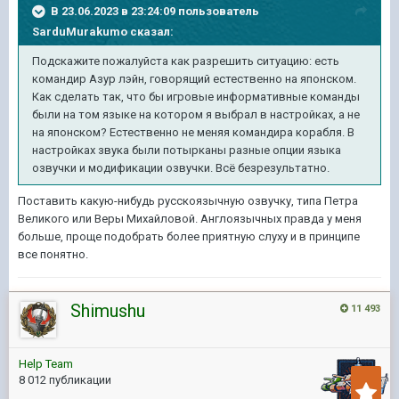
В 23.06.2023 в 23:24:09 пользователь
SarduMurakumo
сказал:
Подскажите пожалуйста как разрешить ситуацию: есть
командир Азур лэйн, говорящий естественно на японском.
Как сделать так, что бы игровые информативные команды
были на том языке на котором я выбрал в настройках, а не
на японском? Естественно не меняя командира корабля. В
настройках звука были потырканы разные опции языка
озвучки и модификации озвучки. Всё безрезультатно.
Поставить какую-нибудь русскоязычную озвучку, типа Петра
Великого или Веры Михайловой. Англоязычных правда у меня
больше, проще подобрать более приятную слуху и в принципе
все понятно.
Shimushu
11 493
Help Team
8 012 публикации