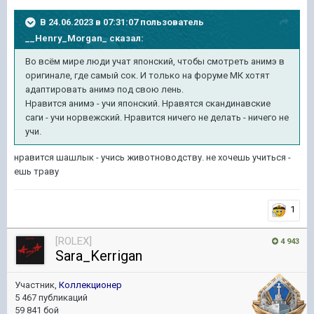
В 24.06.2023 в 07:31:07 пользователь
__Henry_Morgan_
сказал:
Во всём мире люди учат японский, чтобы смотреть анимэ в
оригинале, где самый сок. И только на форуме МК хотят
адаптировать анимэ под свою лень.
Нравится анимэ - учи японский. Нравятся скандинавские
саги - учи норвежский. Нравится ничего не делать - ничего не
учи.
нравится шашлык - учись животноводству. не хочешь учиться -
ешь траву
1
[ROLEX]
4 943
Sara_Kerrigan
Участник,
Коллекционер
5 467 публикаций
59 841 бой