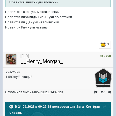
Нравится анимэ - учи японский
Нравится тако - учи мексиканский
Нравятся пирамиды Гизы - учи египетский
Нравится пицца - учи итальянский
Нравится Рим - учи латынь
1
[FLD]
2 278
__Henry_Morgan_
Участник
1 580 публикаций
Опубликовано:
24 июн 2023, 14:40:29
#7
В 24.06.2023 в 09:25:48 пользователь
Sara_Kerrigan
сказал: