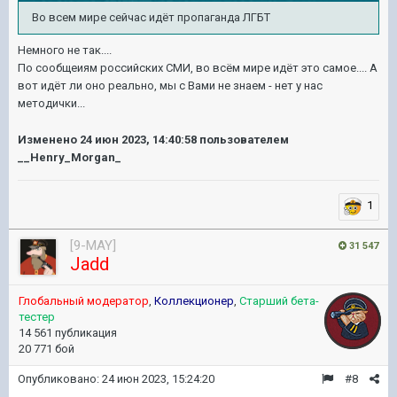
Во всем мире сейчас идёт пропаганда ЛГБТ
Немного не так....
По сообщеиям российских СМИ, во всём мире идёт это самое.... А
вот идёт ли оно реально, мы с Вами не знаем - нет у нас
методички...
Изменено
24 июн 2023, 14:40:58
пользователем
__Henry_Morgan_
1
[9-MAY]
31 547
Jadd
Глобальный модератор
,
Коллекционер
,
Старший бета-
тестер
14 561 публикация
20 771 бой
Опубликовано:
24 июн 2023, 15:24:20
#8