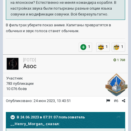
на японском? Естественно не меняя командира корабля. В
настройках звука были потырканы разные опции языка
озвучки и модификации озвучки. Всё безрезультатно.
В фильтрах уберите показ аниме. Капитаны превратятся в
обычных и звук голоса станет обычным.
1
1
1
[FOTD]
1 768
Asoc
Участник
783 публикации
10 076 боёв
Опубликовано:
24 июн 2023, 13:40:51
#6
В 24.06.2023 в 07:31:07 пользователь
__Henry_Morgan_
сказал: