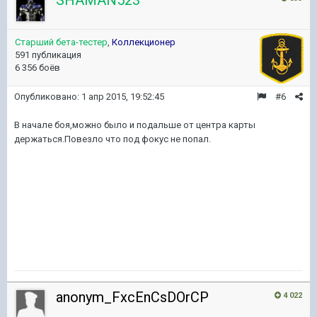
Старший бета-тестер
,
Коллекционер
591 публикация
6 356 боёв
Опубликовано:
1 апр 2015, 19:52:45
#6
В начале боя,можно было и подальше от центра карты
держаться.Повезло что под фокус не попал.
anonym_FxcEnCsDOrCP
4 022