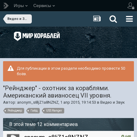
Игры
Сервисы
Видео и Звук
Для публикации в этом разделе необходимо провести 50
боёв.
"Рейнджер" - охотник за кораблями.
Американский авианосец VII уровня.
Автор:
anonym_s8ljZ1a8NZNZ
,
1 апр 2015, 19:14:53
в
Видео и Звук
Рейнджер
Гайд
USS Ranger
В этой теме 12 комментариев
648