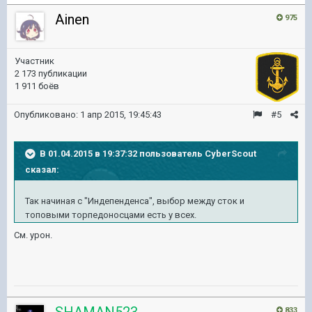
Ainen
975
Участник
2 173 публикации
1 911 боёв
Опубликовано:
1 апр 2015, 19:45:43
#5
В 01.04.2015 в 19:37:32 пользователь CyberScout
сказал:
Так начиная с "Индепенденса", выбор между сток и
топовыми торпедоносцами есть у всех.
См. урон.
SHAMAN523
833