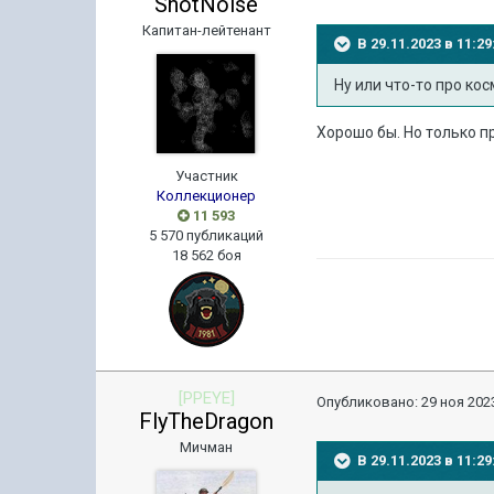
ShotNoise
Капитан-лейтенант
В 29.11.2023 в 11:
Ну или что-то про ко
Хорошо бы. Но только пр
Участник
Коллекционер
11 593
5 570 публикаций
18 562 боя
[PPEYE]
Опубликовано:
29 ноя 2023
FlyTheDragon
Мичман
В 29.11.2023 в 11: