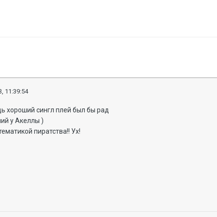
, 11:39:54
дь хороший сингл плей был бы рад
ий у Акеллы )
тематикой пиратства!! Ух!