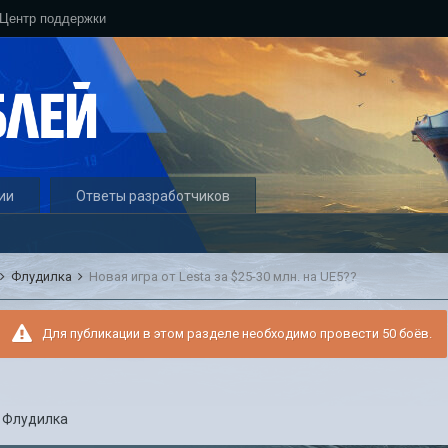
Центр поддержки
ии
Ответы разработчиков
Флудилка
Новая игра от Lesta за $25-30 млн. на UE5??
Для публикации в этом разделе необходимо провести 50 боёв.
в
Флудилка