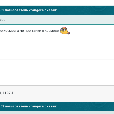
29:52 пользователь
vrangera
сказал:
смос
о космос, а не про танки в космосе
, 11:37:41
29:52 пользователь
vrangera
сказал: