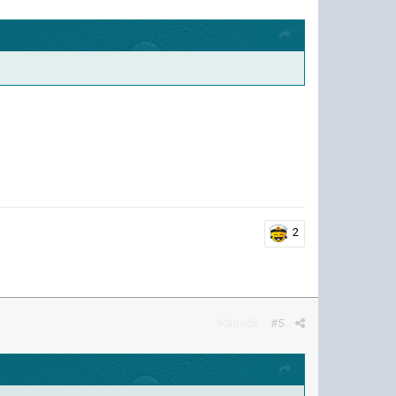
2
Жалоба
#5