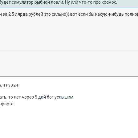
будет симулятор рыбной ловли. Ну или что-то про космос.
за 2.5 лярда рублей это сильно)) вот если бы какую-нибудь полноце
, 11:38:24
ть, то лет через 5 дай бог услышим.
просто.