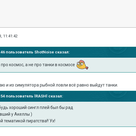
, 11:41:42
35:46 пользователь
ShotNoise
сказал:
 про космос, а не про танки в космосе
аю и из симулятора рыбной ловли всё равно выйдут танки.
39:54 пользователь
lRASHl
сказал:
будь хороший сингл плей был бы рад
вший у Акеллы )
й тематикой пиратства!! Ух!