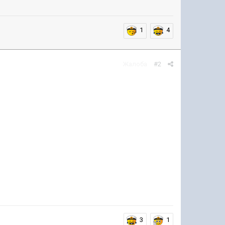
1
4
Жалоба
#2
3
1