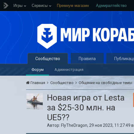
Игры
Сервисы
Премиум магазин
Адмиралтейство
Сообщество
Правила
Публикац
Форум
Администрация
Главная
Сообщество
Общение на свободные темы
Новая игра от Lesta
за $25-30 млн. на
UE5??
Автор:
FlyTheDragon
,
29 ноя 2023, 11:27:49