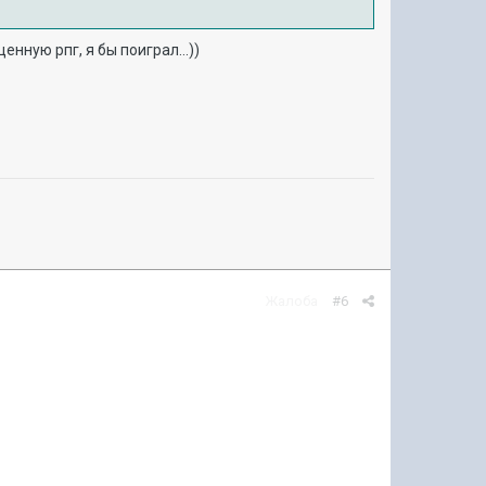
нную рпг, я бы поиграл...))
Жалоба
#6