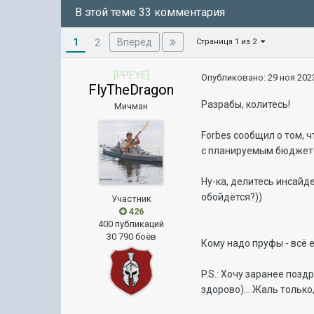
В этой теме 33 комментария
1
Вперёд
2
Страница 1 из 2
[PPEYE]
Опубликовано:
29 ноя 2023
FlyTheDragon
Разрабы, колитесь!
Мичман
Forbes сообщил о том, 
с планируемым бюджетов
Ну-ка, делитесь инсайде
обойдётся?))
Участник
426
400 публикаций
30 790 боёв
Кому надо пруфы - всё е
P.S.: Хочу заранее позд
здорово)... Жаль только