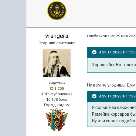
vrangera
Опубликовано:
29 ноя 2023
Старший лейтенант
В 29.11.2023 в 11:
Хорошо бы. Но только
Участник
Ну вам не угодишь. Дум
1 200
3 789 публикаций
В 29.11.2023 в 11:
16 178 боёв
Город
:
рядом
Я больше за какой ни
Ремейка корсаров бы
Ну или свое с подобно