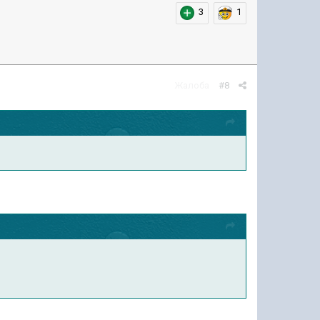
3
1
Жалоба
#8