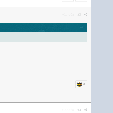
Жалоба
#3
3
Жалоба
#4