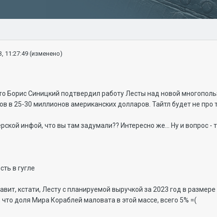
, 11:27:49
(изменено)
что Борис Синицкий подтвердил работу Лесты над новой многопольз
 в 25-30 миллионов американских долларов. Тайтл будет не про 
рской инфой, что вы там задумали?? Интересно же... Ну и вопрос - 
сть в гугле
равит, кстати, Лесту с планируемой выручкой за 2023 год в размер
, что доля Мира Кораблей маловата в этой массе, всего 5% =(