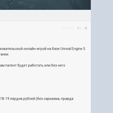
Жалоба
#1
овательской онлайн-игрой на базе Unreal Engine 5
танки.
там патент будет работать или без него
е 18-19 лярдов рублей (без сарказма, правда