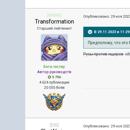
[MIMIK]
Опубликовано:
29 ноя 2023
Transformation
Старший лейтенант
В 29.11.2023 в 11:
Предположу, что это 
Русы против ящеров
ой
Бета-тестер
Автор руководств
9 796
4 624 публикации
20 055 боёв
[DIS]
Опубликовано:
29 ноя 2023