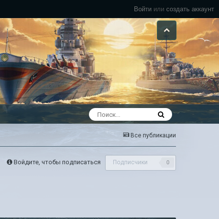
Войти
или
создать аккаунт
Все публикации
Войдите, чтобы подписаться
Подписчики
0