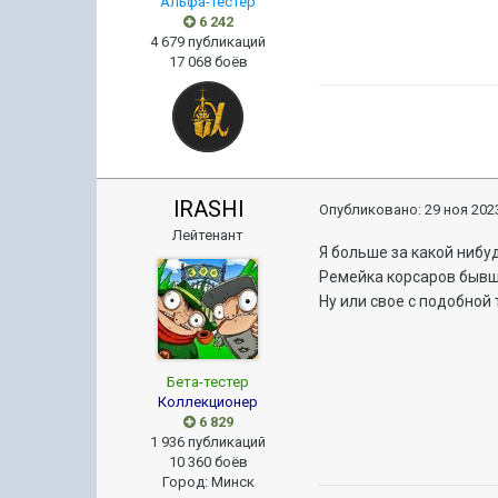
Альфа-тестер
6 242
4 679 публикаций
17 068 боёв
lRASHl
Опубликовано:
29 ноя 2023
Лейтенант
Я больше за какой нибу
Ремейка корсаров бывш
Ну или свое с подобной 
Бета-тестер
Коллекционер
6 829
1 936 публикаций
10 360 боёв
Город
:
Минск