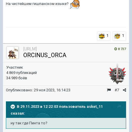
На чистейшем гишпанском изыке?
1
1
[URLM]
8 737
ORClNUS_ORCA
Участник
4 869 публикаций
34 989 боёв
Опубликовано:
29 ноя 2023, 16:14:23
#7
В 29.11.2023 в 12:22:03 пользователь
asket_11
сказал:
ну так где Пинта то?