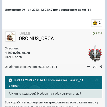
Изменено
29 ноя 2023, 12:22:47
пользователем asket_11
2
[URLM]
8 737
ORClNUS_ORCA
Участник
4 869 публикаций
34 989 боёв
Опубликовано:
29 ноя 2023, 12:21:31
#3
В 29.11.2023 в 12:14:15 пользователь
asket_11
сказал:
А Нинью куда дел? Небось на табак выменял да?
Все корабли в экспедиции он арендовал вместе с капитанами у