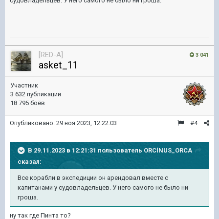
судовладельцев. У него самого не было ни гроша.
[RED-A]
3 041
asket_11
Участник
3 632 публикации
18 795 боёв
Опубликовано:
29 ноя 2023, 12:22:03
#4
В 29.11.2023 в 12:21:31 пользователь
ORClNUS_ORCA
сказал:
Все корабли в экспедиции он арендовал вместе с
капитанами у судовладельцев. У него самого не было ни
гроша.
ну так где Пинта то?