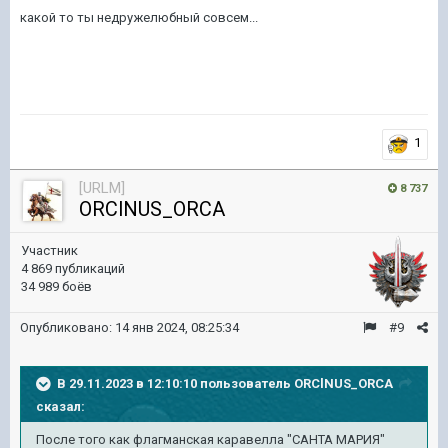
какой то ты недружелюбный совсем...
1
[URLM]
8 737
ORClNUS_ORCA
Участник
4 869 публикаций
34 989 боёв
Опубликовано:
14 янв 2024, 08:25:34
#9
В 29.11.2023 в 12:10:10 пользователь
ORClNUS_ORCA
сказал:
После того как флагманская каравелла "САНТА МАРИЯ"