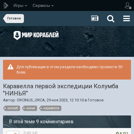
Игры
Сервисы
Готовое
Для публикации в этом разделе необходимо провести 50
боёв.
Каравелла первой экспедиции Колумба
"НИНЬЯ"
Автор:
ORClNUS_ORCA
,
29 ноя 2023, 12:10:10
в
Готовое
колумб
нинья
каравелла
В этой теме 9 комментариев
[URLM]
8 737