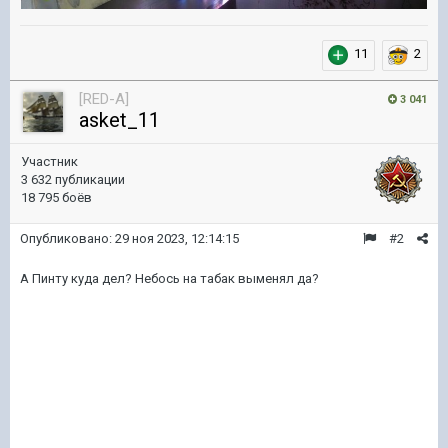
11
2
[RED-A]
3 041
asket_11
Участник
3 632 публикации
18 795 боёв
Опубликовано:
29 ноя 2023, 12:14:15
#2
А Пинту куда дел? Небось на табак выменял да?