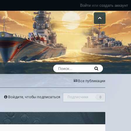
Войти
или
создать аккаунт
Все публикации
Войдите, чтобы подписаться
Подписчики
0