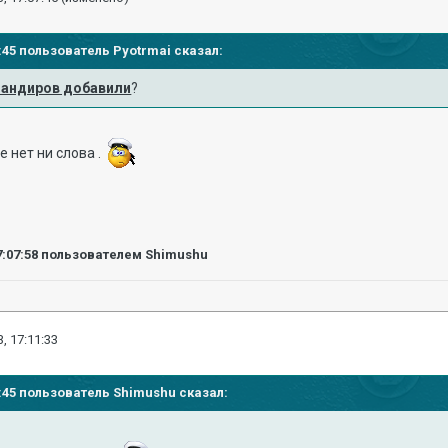
53:45 пользователь
Pyotrmai
сказал:
мандиров добавили
?
 нет ни слова .
7:07:58
пользователем Shimushu
, 17:11:33
07:45 пользователь
Shimushu
сказал: