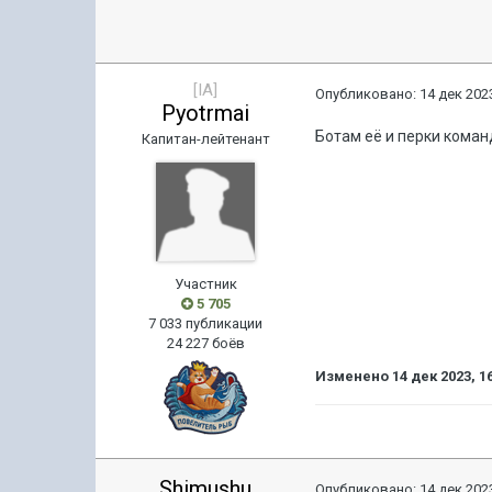
[IA]
Опубликовано:
14 дек 2023
Pyotrmai
Ботам её и перки кома
Капитан-лейтенант
Участник
5 705
7 033 публикации
24 227 боёв
Изменено
14 дек 2023, 1
Shimushu
Опубликовано:
14 дек 2023