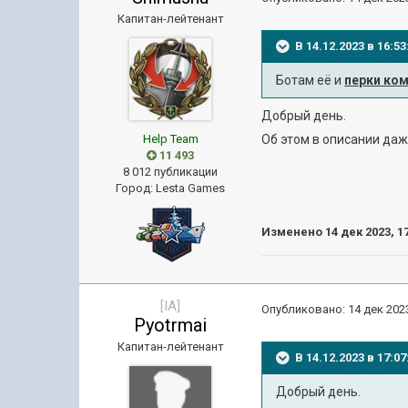
Капитан-лейтенант
В 14.12.2023 в 16:
Ботам её и
перки ко
Добрый день.
Об этом в описании даже
Help Team
11 493
8 012 публикации
Город
:
Lesta Games
Изменено
14 дек 2023, 1
[IA]
Опубликовано:
14 дек 2023
Pyotrmai
Капитан-лейтенант
В 14.12.2023 в 17:
Добрый день.