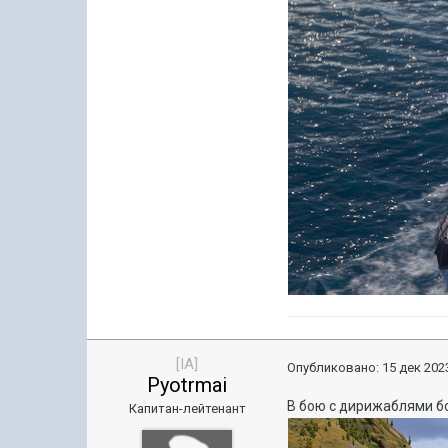
[IA]
Опубликовано:
15 дек 2023
Pyotrmai
В бою с дирижаблями бо
Капитан-лейтенант