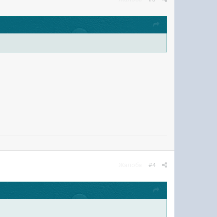
Жалоба
#4