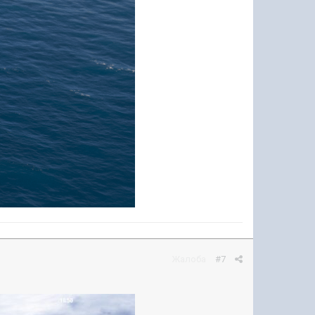
Жалоба
#7