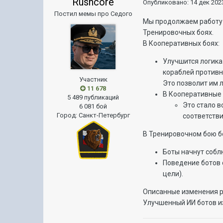
Rushcore
Опубликовано:
14 дек 2023
Постил мемы про Седого
Мы продолжаем работу н
Тренировочных боях.
В Кооперативных боях:
Улучшится логика 
кораблей противн
Участник
Это позволит им 
11 678
В Кооперативные
5 489 публикаций
Это стало 
6 081 бой
Город
:
Санкт-Петербург
соответств
В Тренировочном бою б
Боты начнут собл
Поведение ботов 
цели).
Описанные изменения р
Улучшенный ИИ ботов и