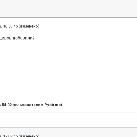
, 16:53:45
(изменено)
ндиров добавили?
6:54:02
пользователем Pyotrmai
, 17:07:45
(изменено)