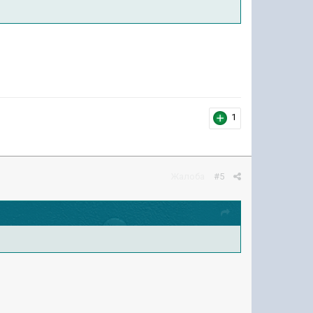
1
Жалоба
#5