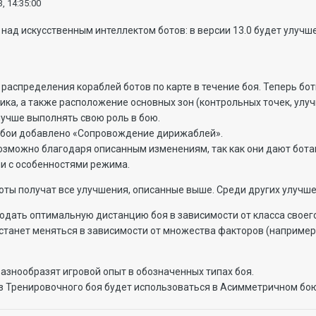
, 14:35:00
ад искусственным интеллектом ботов: в версии 13.0 будет улучш
распределения кораблей ботов по карте в течение боя. Теперь бот
ика, а также расположение основных зон (контрольных точек, улу
лучше выполнять свою роль в бою.
 бои добавлено «Сопровождение дирижаблей».
возможно благодаря описанным изменениям, так как они дают бот
ии с особенностями режима.
оты получат все улучшения, описанные выше. Среди других улучше
юдать оптимальную дистанцию боя в зависимости от класса своего
станет меняться в зависимости от множества факторов (например
азнообразят игровой опыт в обозначенных типах боя.
з Тренировочного боя будет использоваться в Асимметричном бою 