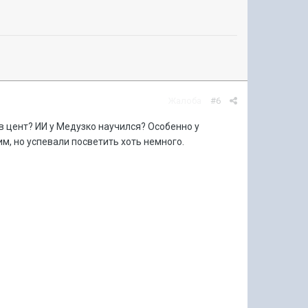
Жалоба
#6
в цент? ИИ у Медузко научился? Особенно у
м, но успевали посветить хоть немного.