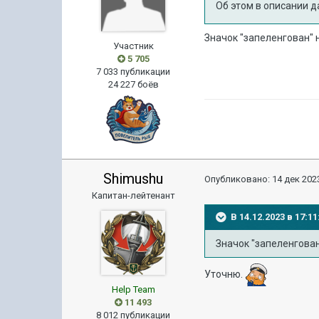
Об этом в описании д
Значок "запеленгован" 
Участник
5 705
7 033 публикации
24 227 боёв
Shimushu
Опубликовано:
14 дек 2023
Капитан-лейтенант
В 14.12.2023 в 17:
Значок "запеленгован
Уточню.
Help Team
11 493
8 012 публикации