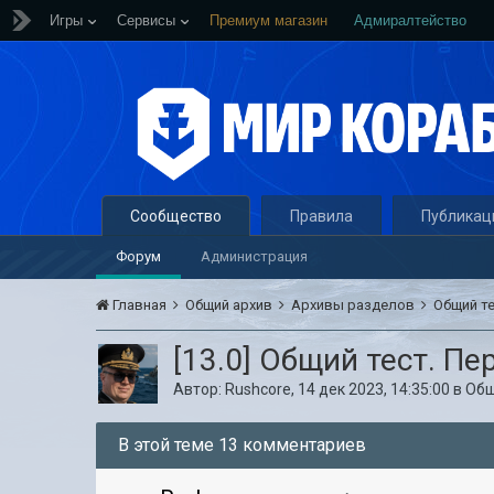
Игры
Сервисы
Премиум магазин
Адмиралтейство
Сообщество
Правила
Публикац
Форум
Администрация
Главная
Общий архив
Архивы разделов
Общий т
[13.0] Общий тест. П
Автор:
Rushcore
,
14 дек 2023, 14:35:00
в
Общ
В этой теме 13 комментариев