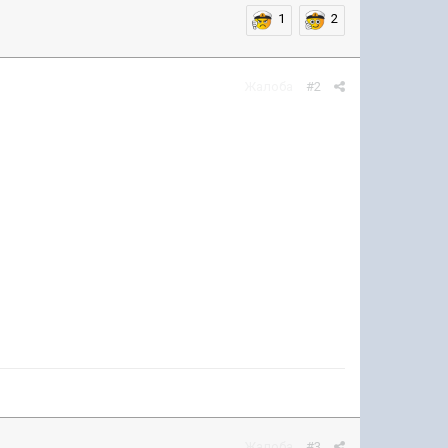
1
2
Жалоба
#2
Жалоба
#3