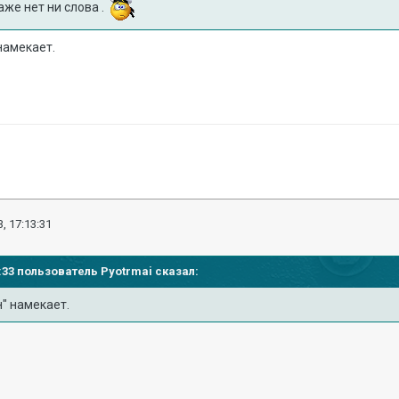
аже нет ни слова .
намекает.
, 17:13:31
11:33 пользователь
Pyotrmai
сказал:
" намекает.